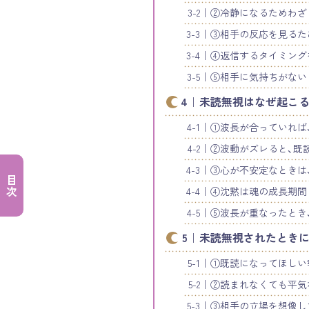
②冷静になるためわざ
③相手の反応を見るた
④返信するタイミング
⑤相手に気持ちがない
未読無視はなぜ起こる
①波長が合っていれば
②波動がズレると、既
③心が不安定なときは
目次
④沈黙は魂の成長期間
⑤波長が重なったとき
未読無視されたときに
①既読になってほしい
②読まれなくても平気
③相手の立場を想像し