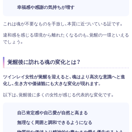
幸福感や感謝の気持ちが増す
これは魂が不要なものを手放し、本質に近づいている証です。
違和感を感じる環境から離れたくなるのも、覚醒の一環といえる
でしょう。
覚醒後に訪れる魂の変化とは？
ツインレイ女性が覚醒を迎えると、魂はより高次な意識へと進
化し、生き方や価値観にも大きな変化が現れます
。
以下は、覚醒後に多くの女性が感じる代表的な変化です。
自己肯定感や自己愛が自然と高まる
無理なく周囲と調和できるようになる
物質的な価値より精神的な豊かさや愛を優先するよう