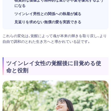
になる
ツインレイ男性との関係への執着が減る
見返りを求めない無償の愛を実践できる
これらの変化は、覚醒によって魂が本来の輝きを取り戻し、より
自由で調和のとれた生き方へと導かれている証です。
ツインレイ女性の覚醒後に目覚める使
命と役割