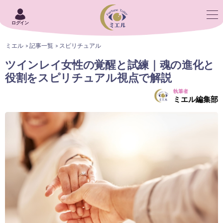
ログイン
ミエル
記事一覧
スピリチュアル
ツインレイ女性の覚醒と試練｜魂の進化と
役割をスピリチュアル視点で解説
執筆者
ミエル編集部