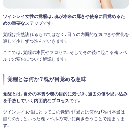
ツインレイ女性の覚醒は、魂が本来の輝きや使命に目覚めるた
めの重要なステップ
です。
覚醒は突然訪れるものではなく、日々の内面的な気づきや変化を
通して少しずつ進んでいきます。
ここでは、覚醒の本質やプロセス、そしてその後に起こる魂レベ
ルでの変化について解説します。
覚醒とは何か？魂が目覚める意味
覚醒とは、自分の本質や魂の目的に気づき、過去の傷や思い込み
を手放していく内面的なプロセス
です。
ツインレイ女性にとってこの覚醒は「愛とは何か」「私は本当は
誰なのか」といった魂レベルの問いに向き合うことで始まりま
す。