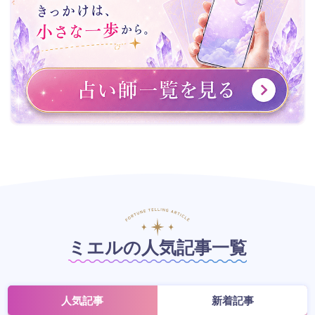
ミエルの人気記事一覧
人気記事
新着記事