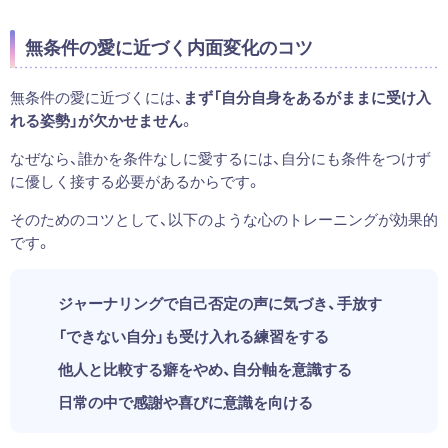
無条件の愛に近づく内面変化のコツ
無条件の愛に近づくには、
まず「自分自身をあるがままに受け入
れる姿勢」が欠かせません
。
なぜなら、誰かを条件なしに愛するには、自分にも条件をつけず
に優しく接する必要があるからです。
そのためのコツとして、以下のような心のトレーニングが効果的
です。
ジャーナリングで自己否定の声に気づき、手放す
「できない自分」も受け入れる練習をする
他人と比較する癖をやめ、自分軸を意識する
日常の中で感謝や喜びに意識を向ける