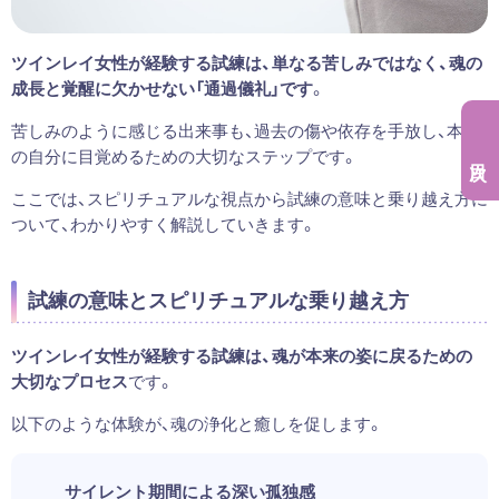
ツインレイ女性が経験する試練は、単なる苦しみではなく、魂の
成長と覚醒に欠かせない「通過儀礼」です
。
苦しみのように感じる出来事も、過去の傷や依存を手放し、本来
の自分に目覚めるための大切なステップです。
ここでは、スピリチュアルな視点から試練の意味と乗り越え方に
ついて、わかりやすく解説していきます。
試練の意味とスピリチュアルな乗り越え方
ツインレイ女性が経験する試練は、魂が本来の姿に戻るための
大切なプロセス
です。
以下のような体験が、魂の浄化と癒しを促します。
サイレント期間による深い孤独感