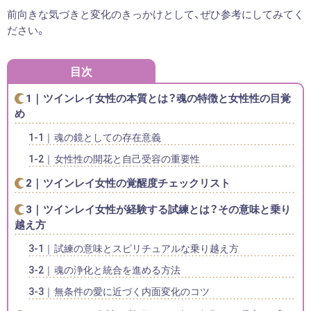
前向きな気づきと変化のきっかけとして、ぜひ参考にしてみてく
ださい。
目次
ツインレイ女性の本質とは？魂の特徴と女性性の目覚
め
魂の鏡としての存在意義
女性性の開花と自己受容の重要性
ツインレイ女性の覚醒度チェックリスト
ツインレイ女性が経験する試練とは？その意味と乗り
越え方
試練の意味とスピリチュアルな乗り越え方
魂の浄化と統合を進める方法
無条件の愛に近づく内面変化のコツ