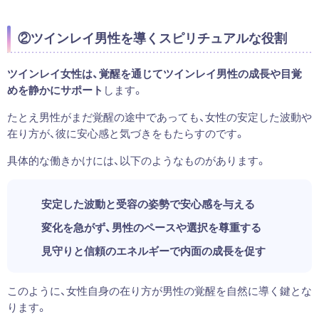
②ツインレイ男性を導くスピリチュアルな役割
ツインレイ女性は、覚醒を通じてツインレイ男性の成長や目覚
めを静かにサポート
します。
たとえ男性がまだ覚醒の途中であっても、女性の安定した波動や
在り方が、彼に安心感と気づきをもたらすのです。
具体的な働きかけには、以下のようなものがあります。
安定した波動と受容の姿勢で安心感を与える
変化を急がず、男性のペースや選択を尊重する
見守りと信頼のエネルギーで内面の成長を促す
このように、女性自身の在り方が男性の覚醒を自然に導く鍵とな
ります。