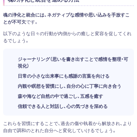
魂の浄化と統合には、ネガティブな感情や思い込みを手放すこ
とが不可欠
です。
以下のような日々の行動が内側からの癒しと変容を促してくれ
るでしょう。
ジャーナリング（思いを書き出すことで感情を整理・可
視化）
日常の小さな出来事にも感謝の言葉を向ける
内観や瞑想を習慣にし、自分の心に丁寧に向き合う
森や海など自然の中で過ごし、五感を癒す
信頼できる人と対話し、心の気づきを深める
これらを習慣にすることで、過去の傷や執着から解放され、より
自由で調和のとれた自分へと変化していけるでしょう。