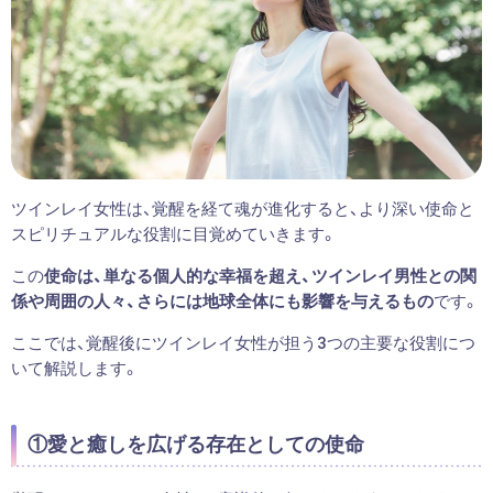
ツインレイ女性は、覚醒を経て魂が進化すると、より深い使命と
スピリチュアルな役割に目覚めていきます。
この
使命は、単なる個人的な幸福を超え、ツインレイ男性との関
係や周囲の人々、さらには地球全体にも影響を与えるもの
です。
ここでは、覚醒後にツインレイ女性が担う3つの主要な役割につ
いて解説します。
①愛と癒しを広げる存在としての使命