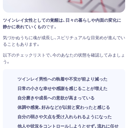
ツインレイ女性としての覚醒は、日々の暮らしや内面の変化に
静かに表れていくもの
です。
気づかぬうちに魂が成長し、スピリチュアルな目覚めが進んでい
ることもあります。
以下のチェックリストで、今のあなたの状態を確認してみましょ
う。
ツインレイ男性への執着や不安が前より減った
日常の小さな幸せや感謝を感じることが増えた
自分磨きや成長への意欲が高まっている
体調や感覚、好みなどが以前と変わったと感じる
自分の弱さや欠点を受け入れられるようになった
他人や状況をコントロールしようとせず、流れに任せ