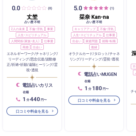
0.0
5.0
(0)
(1)
丈埜
栞奈 Kan-na
占い歴 不明
占い歴 不明
2人の未来
不倫・浮気
事業
キャリアアップ
不倫・浮気
人生・スピリチュアル
人生・スピリチュアル
仕事運
人間関係（家族・友人）
仕事運
出会い
家庭問題
就職・転職
再婚
出会い
復縁
エネルギーワーク/チャネリング/
オラクルカード/タロット/チャネ
リーディング/思念伝達/波動修
リング/リーディング/霊視・透視
正/祈祷・祈願/遠隔ヒーリング/霊
不
視・透視
電話占いMUGEN
在籍
電話占いカリス
1
180
分
円〜
チ
在籍
1
440
分
円〜
口コミや料金を見る
口コミや料金を見る