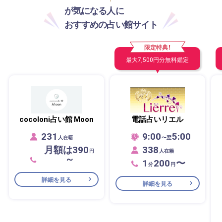
が気になる人に
おすすめの占い館サイト
限定特典！
最大7,500円分無料鑑定
cocoloni占い館 Moon
電話占いリエル
231
9:00
5:00
人在籍
〜翌
月額は390
338
円
人在籍
～
1
200
〜
分
円
詳細を見る
詳細を見る