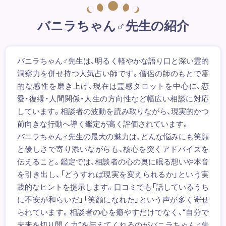
バニラちゃん♂先生の紹介
バニラちゃん♂先生は、明るく軽やかな語り口と深い霊的
洞察力を併せ持つ人気占い師です。僧侶の師のもとで霊
的な感性を磨き上げ、現在は霊感タロットを中心に、恋
愛・復縁・人間関係・人生の方向性など幅広い相談に対応
しています。相談者の波動を読み取りながら、現実的かつ
前向きな行動へ導く鑑定が高く評価されています。
バニラちゃん♂先生の最大の魅力は、どんな悩みにも笑顔
と優しさで寄り添いながらも、核心を突くアドバイスを
伝えること。鑑定では、相談者の心の奥に眠る想いや本音
を引き出し、「どうすれば現実を変えられるか」という実
践的なヒントを提示します。口コミでも「話しているうち
に不安が和らいだ」「笑顔になれた」という声が多く寄せ
られています。相談者の心を癒やすだけでなく、“自分で
未来を切り開く力”を与えてくれるのがバニラちゃん♂先