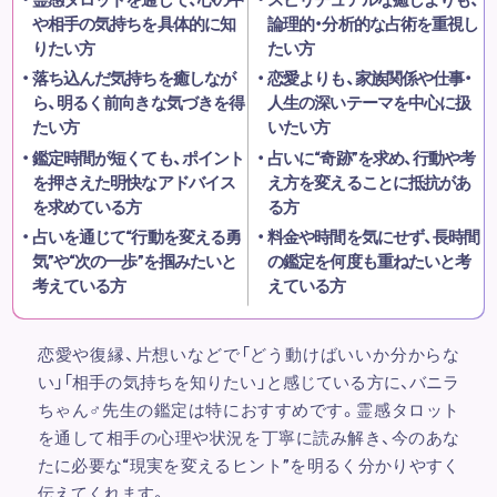
や相手の気持ちを具体的に知
論理的・分析的な占術を重視し
りたい方
たい方
落ち込んだ気持ちを癒しなが
恋愛よりも、家族関係や仕事・
ら、明るく前向きな気づきを得
人生の深いテーマを中心に扱
たい方
いたい方
鑑定時間が短くても、ポイント
占いに“奇跡”を求め、行動や考
を押さえた明快なアドバイス
え方を変えることに抵抗があ
を求めている方
る方
占いを通じて“行動を変える勇
料金や時間を気にせず、長時間
気”や“次の一歩”を掴みたいと
の鑑定を何度も重ねたいと考
考えている方
えている方
恋愛や復縁、片想いなどで「どう動けばいいか分からな
い」「相手の気持ちを知りたい」と感じている方に、バニラ
ちゃん♂先生の鑑定は特におすすめです。霊感タロット
を通して相手の心理や状況を丁寧に読み解き、今のあな
たに必要な“現実を変えるヒント”を明るく分かりやすく
伝えてくれます。