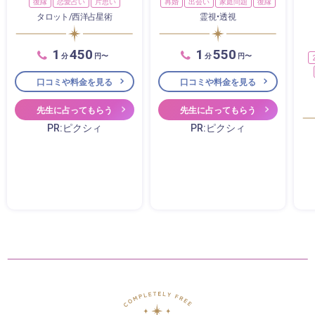
復縁
恋愛占い
片思い
再婚
出会い
家庭問題
復縁
タロット/西洋占星術
霊視・透視
1
450
1
550
分
円〜
分
円〜
口コミや料金を見る
口コミや料金を見る
先生に占ってもらう
先生に占ってもらう
PR:ピクシィ
PR:ピクシィ