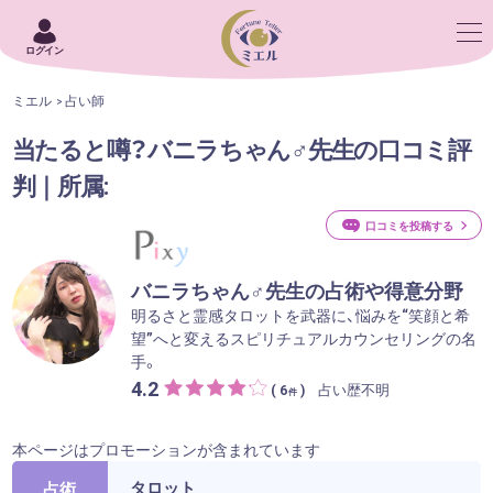
ログイン
ミエル
占い師
当たると噂？バニラちゃん♂先生の口コミ評
判｜所属:
口コミを投稿する
バニラちゃん♂先生の占術や得意分野
明るさと霊感タロットを武器に、悩みを“笑顔と希
望”へと変えるスピリチュアルカウンセリングの名
手。
4.2
占い歴不明
( 6
)
件
本ページはプロモーションが含まれています
タロット
占術