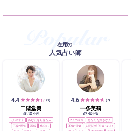
在席の
人気占い師
4.4
4.6
(9)
(7)
二階堂翼
一条美鶴
占い歴 不明
占い歴 不明
2人の未来
あなたを好きな人
2人の未来
あなたを好きな人
不倫・浮気
再婚
出会い
不倫・浮気
人間関係（家族・友人）