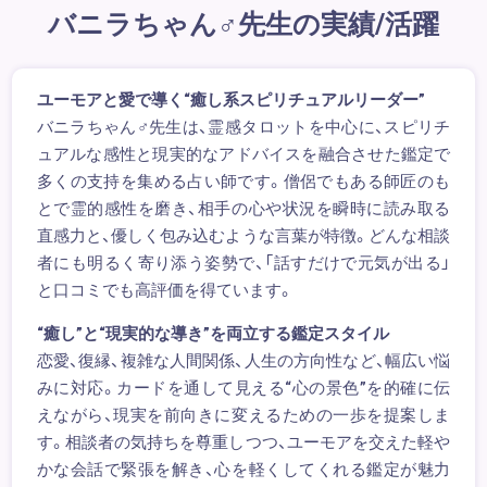
バニラちゃん♂先生の実績/活躍
ユーモアと愛で導く“癒し系スピリチュアルリーダー”
バニラちゃん♂先生は、霊感タロットを中心に、スピリチ
ュアルな感性と現実的なアドバイスを融合させた鑑定で
多くの支持を集める占い師です。僧侶でもある師匠のも
とで霊的感性を磨き、相手の心や状況を瞬時に読み取る
直感力と、優しく包み込むような言葉が特徴。どんな相談
者にも明るく寄り添う姿勢で、「話すだけで元気が出る」
と口コミでも高評価を得ています。
“癒し”と“現実的な導き”を両立する鑑定スタイル
恋愛、復縁、複雑な人間関係、人生の方向性など、幅広い悩
みに対応。カードを通して見える“心の景色”を的確に伝
えながら、現実を前向きに変えるための一歩を提案しま
す。相談者の気持ちを尊重しつつ、ユーモアを交えた軽や
かな会話で緊張を解き、心を軽くしてくれる鑑定が魅力