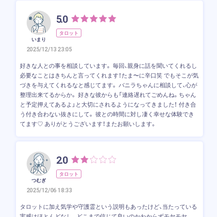
5.0
タロット
いまり
2025/12/13 23:05
好きな人との事を相談しています。 毎回、親身に話を聞いてくれるし
必要なことはきちんと言ってくれます！たま〜に辛口笑 でもそこが気
づきを与えてくれるなと感じてます。 バニラちゃんに相談して、心が
整理出来てるからか。 好きな彼からも「連絡遅れてごめんね。ちゃん
と予定押えてあるよ」と大切にされるようになってきました！ 付き合
う付き合わない抜きにして。 彼との時間に対し凄く幸せな体験でき
てます♡ ありがとうございます！またお願いします。
2.0
タロット
つむぎ
2025/12/06 18:33
タロットに加え気学や守護霊という説明もあったけど、当たっている
実感はほとんどなし。どこまで信じて良いのかわからずモヤモヤ。