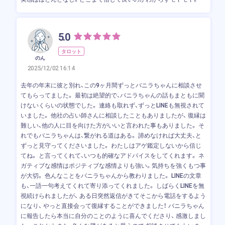
5.0
タロット
のん
2025/12/02 16:14
去年の年末に彼と別れ、この9ヶ月間ずっとバニラちゃんに相談させ
てもらってました。 最初は絶望的で、バニラちゃんの話もまともに聞
けないくらいの状態でした。 連絡も取れず、ずっとLINEも無視されて
いました。 他社の占い師さんに相談したこともありましたが、 復縁は
難しい、他の人に目を向けた方がいいと言われた事もありました。 そ
れでもバニラちゃんは、繋がれる道はある。 諦めなければ大丈夫、と
ずっと見守ってくださいました。 わたしはアゲ鑑定しないから信じ
てね。 と言ってくれて、いつも的確なアドバイスをしてくれます。 ネ
ガティブな感情はポジティブな感情よりも強い。気持ちを強くもつ事
が大切。 色んなことをバニラちゃんから教わりました。 LINEの文章
も、一語一句考えてくれて寄り添ってくれました。 しばらくLINEを無
視続けられましたが、 ある日突然返信がきてそこから電話をするよう
になり、 やっと直接会って復縁することができました！ バニラちゃん
に報告したら本当に自分のことのように喜んでくださり、 感激しまし