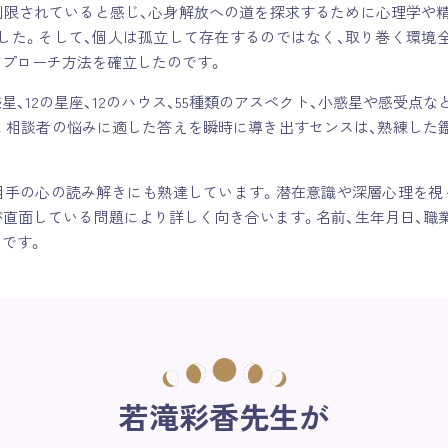
制限されていると感じ、心身解放への道を探求するために心理学や精
した。そして、個人は孤立して存在するのではなく、取り巻く環境
アプローチ方法を確立したのです。
惑星、12の星座、12のハウス、55種類のアスペクト、小惑星や感受点
。相談者の悩みに適した答えを瞬時に導き出すセンスは、熟練した
相手の心の読み解きにも熟達しています。潜在意識や深層心理を視
が直面している問題により詳しく向き合います。名前、生年月日、職
です。
若滝彩香先生が