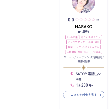
0.0
(0)
MASAKO
6
占い歴
年
2人の未来
あなたを好きな人
キャリアアップ
不倫・浮気
事業
人生・スピリチュアル
人間関係（家族・友人）
仕事運
タロット/リーディング/数秘術/
霊視・透視
SATORI電話占い
在籍
1
230
分
円〜
口コミや料金を見る