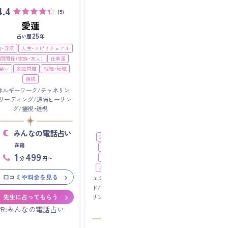
4.4
(5)
愛蓮
25
占い歴
年
倫・浮気
人生・スピリチュアル
間関係（家族・友人）
仕事運
0.0
0.0
会い
家庭問題
就職・転職
(0)
復縁
ネルギーワーク/チャネリン
/リーディング/遠隔ヒーリン
グ/霊視・透視
后優来
スピリ
占い歴 不明
ンサル
みんなの電話占い
2人の未来
あなたを好きな人
在籍
キャリアアップ
不倫・浮気
不倫・浮気
1
499
事業
人生・スピリチュアル
分
円〜
人間関係（
人間関係（家族・友人）
仕事運
出会い
口コミや料金を見る
エネルギーワーク/オラクルカー
ド/タロット/ダウジング/チャネ
エネルギー
リング/リーディング/九星気学/
先生に占ってもらう
ド/タロット
思念伝達
PR:みんなの電話占い
数秘術/西