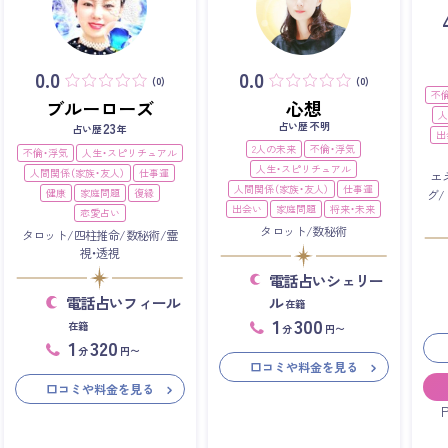
0.0
0.0
(0)
(0)
不
ブルーローズ
心想
人
占い歴 不明
23
占い歴
年
出
2人の未来
不倫・浮気
不倫・浮気
人生・スピリチュアル
人生・スピリチュアル
人間関係（家族・友人）
仕事運
エ
人間関係（家族・友人）
仕事運
健康
家庭問題
復縁
グ
出会い
家庭問題
将来・未来
恋愛占い
タロット/数秘術
タロット/四柱推命/数秘術/霊
視・透視
電話占いシェリー
電話占いフィール
ル
在籍
1
300
在籍
分
円〜
1
320
分
円〜
口コミや料金を見る
口コミや料金を見る