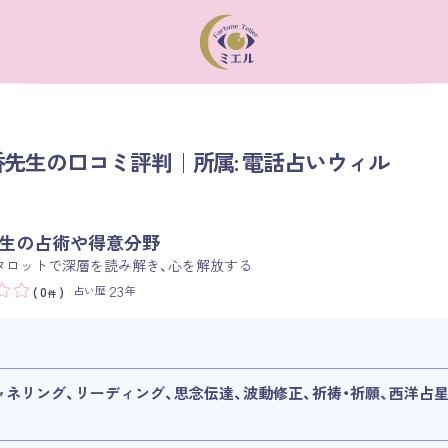
先生の口コミ評判｜所属: 電話占いウィル
生の占術や得意分野
タロットで深層を読み解き、心を解放する
23
占い歴
年
( 0
)
件
ャネリング、リーディング、思念伝達、波動修正、祈祷・祈願、西洋占星