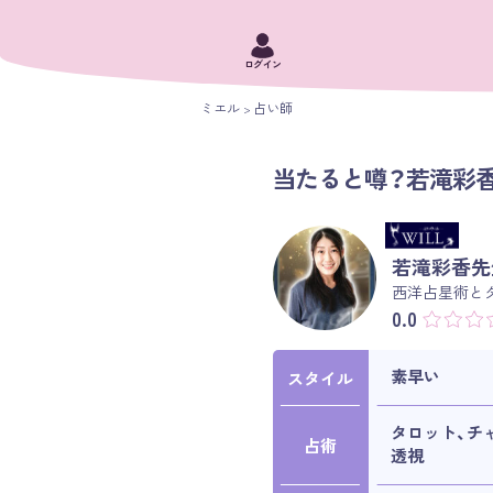
ログイン
ミエル
占い師
当たると噂？若滝彩香
若滝彩香先
西洋占星術と
0.0
素早い
スタイル
タロット、チ
占術
透視