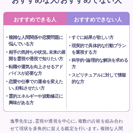
おすすめできる人
おすすめできない人
複雑な人間関係や恋愛問題に
すぐに結果が欲しい方
悩んでいる方
現実的で具体的な行動プラン
相手の気持ちや状況、未来の展
を重視する方
開を霊視や透視で知りたい方
科学的・論理的な解決を求める
転職や運気を向上させるアド
方
バイスが必要な方
スピリチュアルに対して懐疑
恋愛や仕事での運命を変えた
的な方
い、好転させたい方
霊的エネルギーや波動修正に
興味がある方
逸季先生は、霊視や透視を中心に、複数の占術を組み合わ
せて現状を多角的に捉える鑑定を行います。複雑な人間