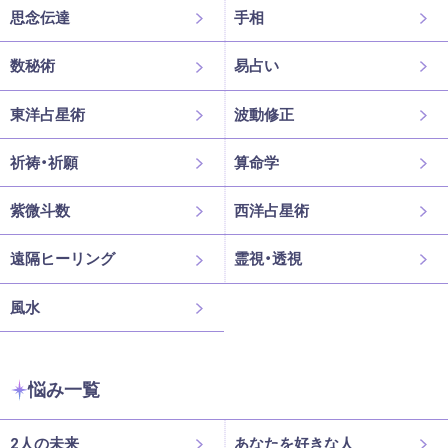
思念伝達
手相
数秘術
易占い
東洋占星術
波動修正
祈祷・祈願
算命学
紫微斗数
西洋占星術
遠隔ヒーリング
霊視・透視
風水
悩み一覧
2人の未来
あなたを好きな人