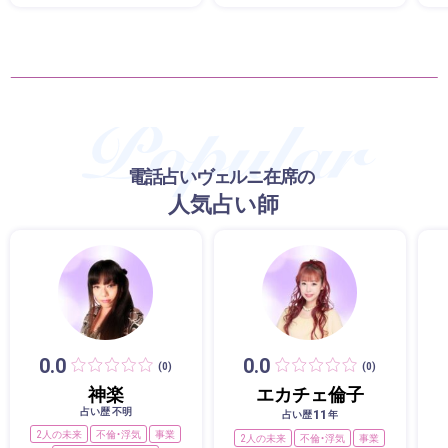
電話占いヴェルニ在席の
人気占い師
0.0
0.0
(0)
(0)
神楽
エカチェ倫子
占い歴 不明
11
占い歴
年
2人の未来
不倫・浮気
事業
2人の未来
不倫・浮気
事業