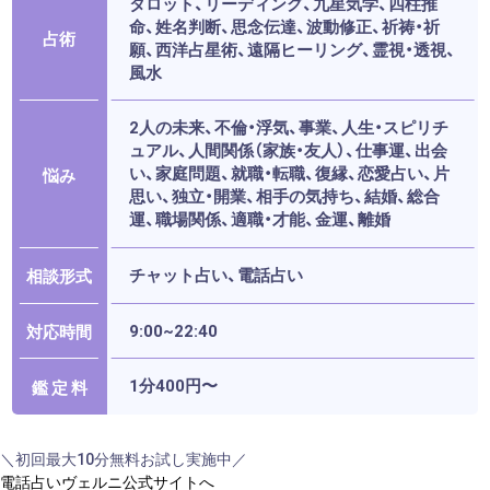
タロット、リーディング、九星気学、四柱推
命、姓名判断、思念伝達、波動修正、祈祷・祈
占術
願、西洋占星術、遠隔ヒーリング、霊視・透視、
風水
2人の未来、不倫・浮気、事業、人生・スピリチ
ュアル、人間関係（家族・友人）、仕事運、出会
い、家庭問題、就職・転職、復縁、恋愛占い、片
悩み
思い、独立・開業、相手の気持ち、結婚、総合
運、職場関係、適職・才能、金運、離婚
チャット占い、電話占い
相談形式
9:00~22:40
対応時間
1分400円〜
鑑 定 料
＼初回最大10分無料お試し実施中／
電話占いヴェルニ公式サイトへ