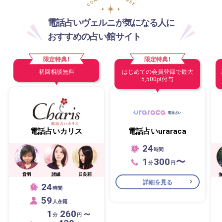
電話占いヴェルニが気になる人に
おすすめの占い館サイト
限定特典！
限定特典！
初回相談無料
はじめての会員登録で最大
5,500pt付与
電話占いカリス
電話占いuraraca
24
時間
1
300
〜
分
円
音羽
諸縁
日良莉
伽
詳細を見る
24
時間
59
人在籍
1
260
～
分
円