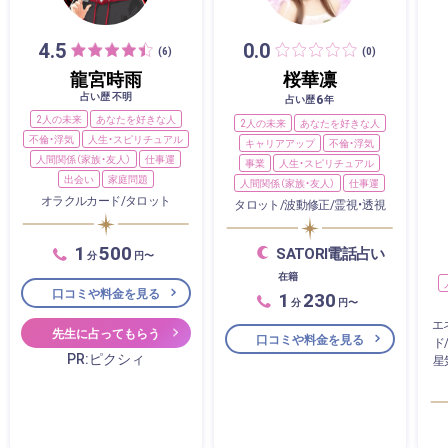
4.5
0.0
(6)
(0)
龍宮時雨
桜華凛
占い歴 不明
6
占い歴
年
2人の未来
あなたを好きな人
2人の未来
あなたを好きな人
不倫・浮気
人生・スピリチュアル
キャリアアップ
不倫・浮気
人間関係（家族・友人）
仕事運
事業
人生・スピリチュアル
出会い
家庭問題
人間関係（家族・友人）
仕事運
オラクルカード/タロット
タロット/波動修正/霊視・透視
1
500
SATORI電話占い
分
円〜
在籍
口コミや料金を見る
1
230
分
円〜
エ
先生に占ってもらう
口コミや料金を見る
ド
PR:ピクシィ
星