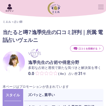
ログイン
ミエル
占い師
当たると噂？逸季先生の口コミ評判｜所属: 電
話占いヴェルニ
口コミを投稿する
逸季先生の占術や得意分野
多彩な占術と透視で新たな気づきと解決策を導く
0.0
31
占い歴
年
( 0
)
件
本ページはプロモーションが含まれています
ズバッと、素早い
スタイル