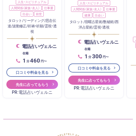
人生・スピリチュアル
人生・スピリチュアル
人間関係（家族・友人）
仕事運
人間関係（家族・友人）
仕事運
出会い
前世
健康
出会い
タロット/リーディング/思念伝
タロット/宿曜占星術/数秘術/西
達/波動修正/祈祷・祈願/霊視・透
洋占星術/霊視・透視
視
電話占いヴェルニ
電話占いヴェルニ
在籍
在籍
1
300
分
円〜
1
460
分
円〜
口コミや料金を見る
口コミや料金を見る
先生に占ってもらう
先生に占ってもらう
PR:電話占いヴェルニ
PR:電話占いヴェルニ