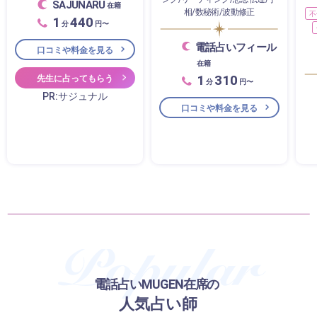
SAJUNARU
在籍
相/数秘術/波動修正
不
1
440
分
円〜
電話占いフィール
口コミや料金を見る
在籍
1
310
先生に占ってもらう
分
円〜
PR:サジュナル
口コミや料金を見る
電話占いMUGEN在席の
人気占い師