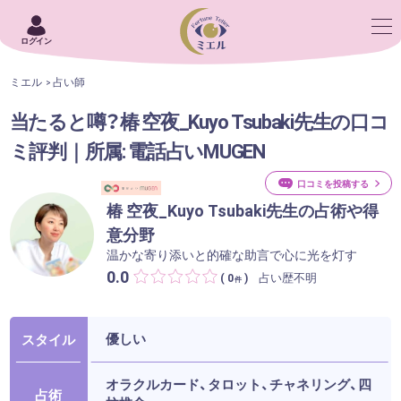
ログイン
ミエル
占い師
当たると噂？椿 空夜_Kuyo Tsubaki先生の口コ
ミ評判｜所属: 電話占いMUGEN
口コミを投稿する
椿 空夜_Kuyo Tsubaki先生の占術や得
意分野
温かな寄り添いと的確な助言で心に光を灯す
0.0
占い歴不明
( 0
)
件
優しい
スタイル
オラクルカード、タロット、チャネリング、四
占術