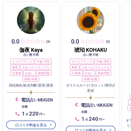
0.0
0.0
(0)
(0)
伽夜 Kaya
琥珀 KOHAKU
占い歴 不明
占い歴 不明
キャリアアップ
不倫・浮気
キャリアアップ
不倫・浮気
事業
人生・スピリチュアル
事業
人生・スピリチュアル
仕事運
出会い
家庭問題
仕事運
出会い
家庭問題
就職・転職
就職・転職
四柱推命/姓名判断/霊視・透視
オラクルカード/タロット/西洋占
星術
電話占いMUGEN
電話占いMUGEN
在籍
1
220
在籍
分
円〜
1
240
分
円〜
オ
口コミや料金を見る
リ
口コミや料金を見る