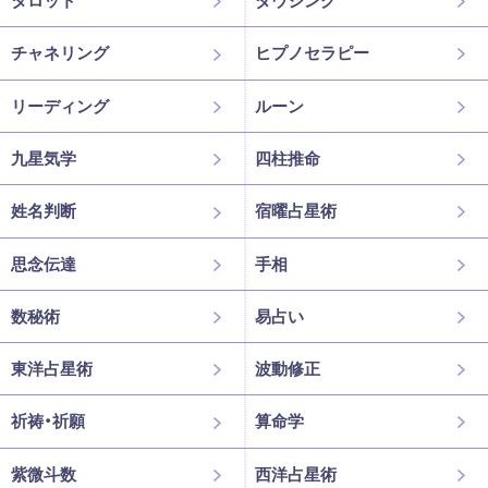
タロット
ダウジング
チャネリング
ヒプノセラピー
リーディング
ルーン
九星気学
四柱推命
姓名判断
宿曜占星術
思念伝達
手相
数秘術
易占い
東洋占星術
波動修正
祈祷・祈願
算命学
紫微斗数
西洋占星術