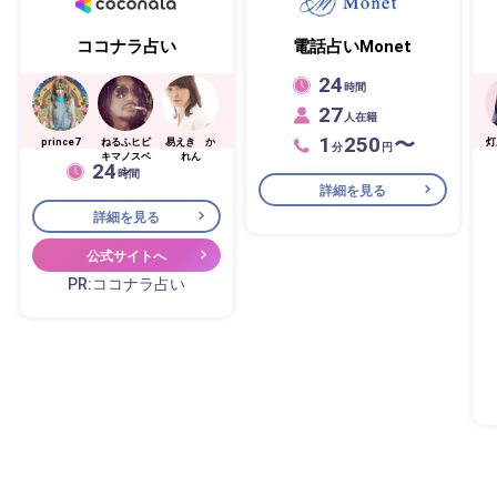
ココナラ占い
電話占いMonet
24
時間
27
人在籍
1
250
〜
prince7
ねるふヒビ
易えき か
灯
分
円
キマノスベ
れん
24
シ
時間
詳細を見る
詳細を見る
公式サイトへ
PR:ココナラ占い