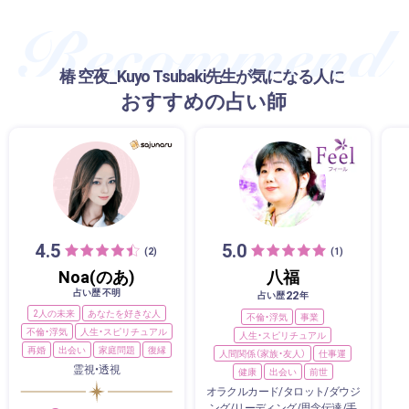
椿 空夜_Kuyo Tsubaki先生が気になる人に
おすすめの占い師
4.5
5.0
(2)
(1)
Noa(のあ)
八福
占い歴 不明
22
占い歴
年
2人の未来
あなたを好きな人
不倫・浮気
事業
不倫・浮気
人生・スピリチュアル
人生・スピリチュアル
再婚
出会い
家庭問題
復縁
人間関係（家族・友人）
仕事運
霊視・透視
健康
出会い
前世
オラクルカード/タロット/ダウジ
ング/リーディング/思念伝達/手