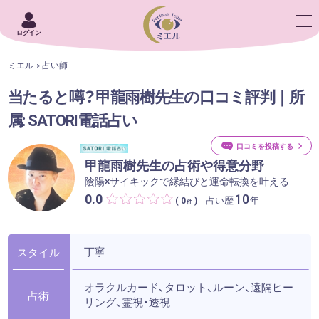
ログイン
ミエル
占い師
当たると噂？甲龍雨樹先生の口コミ評判｜所
属: SATORI電話占い
口コミを投稿する
甲龍雨樹先生の占術や得意分野
陰陽×サイキックで縁結びと運命転換を叶える
0.0
10
占い歴
年
( 0
)
件
丁寧
スタイル
オラクルカード、タロット、ルーン、遠隔ヒー
占術
リング、霊視・透視