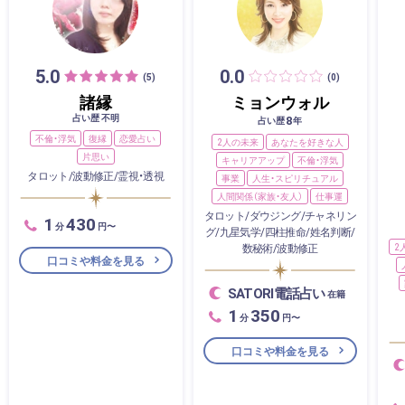
5.0
0.0
(5)
(0)
諸縁
ミョンウォル
占い歴 不明
8
占い歴
年
不倫・浮気
復縁
恋愛占い
2人の未来
あなたを好きな人
片思い
キャリアアップ
不倫・浮気
タロット/波動修正/霊視・透視
事業
人生・スピリチュアル
人間関係（家族・友人）
仕事運
タロット/ダウジング/チャネリン
1
430
分
円〜
グ/九星気学/四柱推命/姓名判断/
数秘術/波動修正
2
口コミや料金を見る
SATORI電話占い
在籍
1
350
分
円〜
口コミや料金を見る