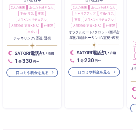
2人の未来
あなたを好きな人
2人の未来
あなたを好きな人
不倫・浮気
事業
キャリアアップ
不倫・浮気
人生・スピリチュアル
事業
人生・スピリチュアル
人間関係（家族・友人）
仕事運
人間関係（家族・友人）
仕事運
出会い
オラクルカード/タロット/西洋占
星術/遠隔ヒーリング/霊視・透視
チャネリング/霊視・透視
SATORI電話占い
SATORI電話占い
在籍
在籍
1
230
1
330
分
円〜
分
円〜
オ
口コミや料金を見る
口コミや料金を見る