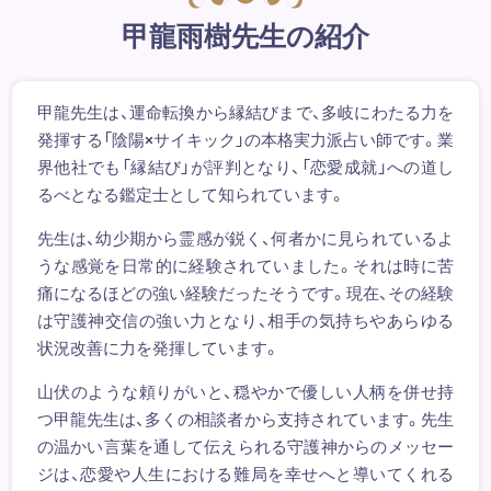
甲龍雨樹先生の紹介
甲龍先生は、運命転換から縁結びまで、多岐にわたる力を
発揮する「陰陽×サイキック」の本格実力派占い師です。業
界他社でも「縁結び」が評判となり、「恋愛成就」への道し
るべとなる鑑定士として知られています。
先生は、幼少期から霊感が鋭く、何者かに見られているよ
うな感覚を日常的に経験されていました。それは時に苦
痛になるほどの強い経験だったそうです。現在、その経験
は守護神交信の強い力となり、相手の気持ちやあらゆる
状況改善に力を発揮しています。
山伏のような頼りがいと、穏やかで優しい人柄を併せ持
つ甲龍先生は、多くの相談者から支持されています。先生
の温かい言葉を通して伝えられる守護神からのメッセー
ジは、恋愛や人生における難局を幸せへと導いてくれる