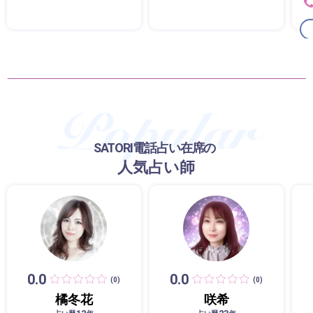
SATORI電話占い在席の
人気占い師
0.0
0.0
(0)
(0)
橘冬花
咲希
12
23
占い歴
年
占い歴
年