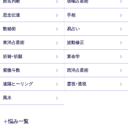
姓名判断
宿曜占星術
思念伝達
手相
数秘術
易占い
東洋占星術
波動修正
祈祷・祈願
算命学
紫微斗数
西洋占星術
遠隔ヒーリング
霊視・透視
風水
悩み一覧