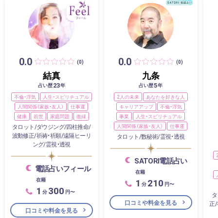
0.0
0.0
(0)
(0)
結真
九条
23
5
占い歴
年
占い歴
年
不倫・浮気
人生・スピリチュアル
2人の未来
あなたを好きな人
人間関係（家族・友人）
仕事運
キャリアアップ
不倫・浮気
健康
前世
家庭問題
復縁
事業
人生・スピリチュアル
タロット/ダウジング/四柱推命/
人間関係（家族・友人）
仕事運
波動修正/祈祷・祈願/遠隔ヒーリ
タロット/数秘術/霊視・透視
ング/霊視・透視
SATORI電話占い
電話占いフィール
在籍
在籍
1
210
分
円〜
1
300
分
円〜
タ
口コミや料金を見る
正
口コミや料金を見る