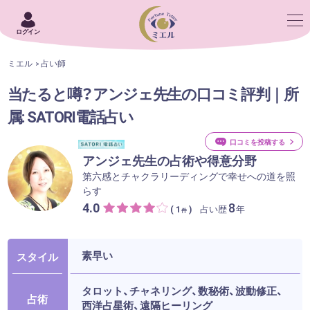
ログイン
ミエル
占い師
当たると噂？アンジェ先生の口コミ評判｜所
属: SATORI電話占い
口コミを投稿する
アンジェ先生の占術や得意分野
第六感とチャクラリーディングで幸せへの道を照
らす
4.0
8
占い歴
年
( 1
)
件
素早い
スタイル
タロット、チャネリング、数秘術、波動修正、
占術
西洋占星術、遠隔ヒーリング