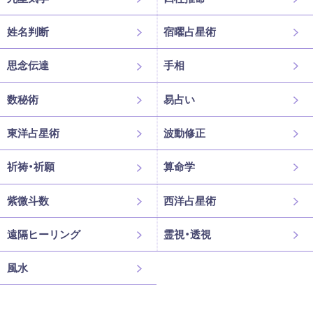
姓名判断
宿曜占星術
思念伝達
手相
数秘術
易占い
東洋占星術
波動修正
祈祷・祈願
算命学
紫微斗数
西洋占星術
遠隔ヒーリング
霊視・透視
風水