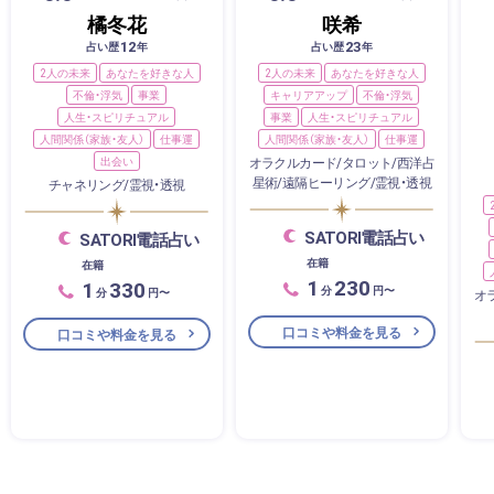
橘冬花
咲希
12
23
占い歴
年
占い歴
年
2人の未来
あなたを好きな人
2人の未来
あなたを好きな人
不倫・浮気
事業
キャリアアップ
不倫・浮気
人生・スピリチュアル
事業
人生・スピリチュアル
人間関係（家族・友人）
仕事運
人間関係（家族・友人）
仕事運
出会い
オラクルカード/タロット/西洋占
星術/遠隔ヒーリング/霊視・透視
チャネリング/霊視・透視
SATORI電話占い
SATORI電話占い
在籍
在籍
1
230
1
330
分
円〜
分
円〜
オ
口コミや料金を見る
口コミや料金を見る