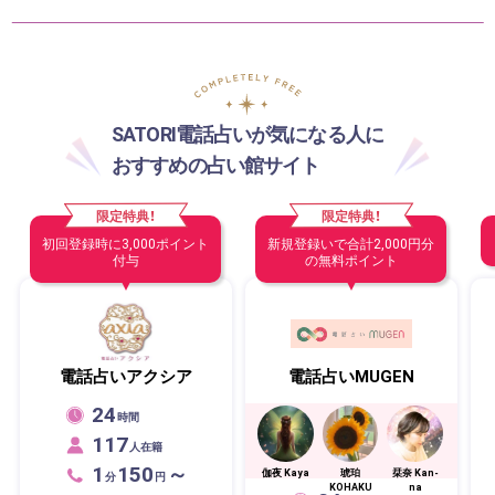
SATORI電話占いが気になる人に
おすすめの占い館サイト
限定特典！
限定特典！
初回登録時に3,000ポイント
新規登録いで合計2,000円分
付与
の無料ポイント
電話占いアクシア
電話占いMUGEN
24
時間
117
人在籍
1
150
～
伽夜 Kaya
琥珀
栞奈 Kan-
分
円
KOHAKU
na