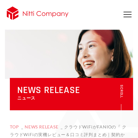
NEWS RELEASE
SCROLL
ニュース
TOP
NEWS RELEASE
クラウドWiFiがFANIOの『 ク
ラウドWiFiの実機レビュー＆口コミ評判まとめ｜契約か