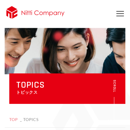
TOPICS
SCROLL
トピックス
TOP
TOPICS