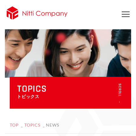
TOPICS
SCROLL
トピックス
TOP
TOPICS
NEWS