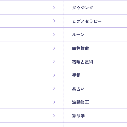
ダウジング
ヒプノセラピー
ルーン
四柱推命
宿曜占星術
手相
易占い
波動修正
算命学