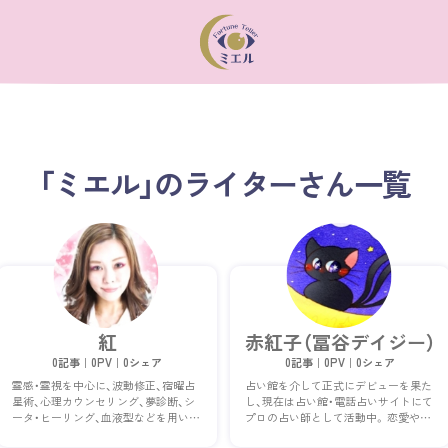
「ミエル」のライターさん一覧
紅
赤紅子（冨谷デイジー）
0記事｜0PV｜0シェア
0記事｜0PV｜0シェア
霊感・霊視を中心に、波動修正、宿曜占
占い館を介して正式にデビューを果た
星術、心理カウンセリング、夢診断、シ
し、現在は占い館・電話占いサイトにて
ータ・ヒーリング、血液型などを用いて
プロの占い師として活動中。 恋愛や対
鑑定を行っている。 占いの館、占いア
人関係、お仕事、運勢、今後の人生に関