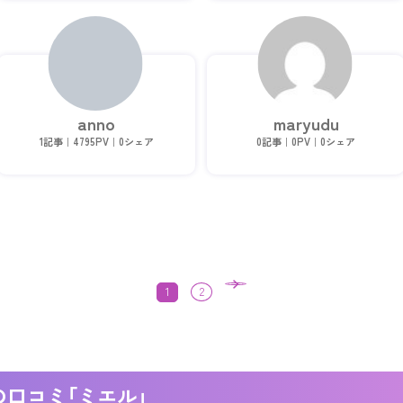
プリ、電話占いなど幅広い現場を経験
して等幅広く鑑定させて頂いておりま
し、鑑定歴は20年以上。現在は専属電話
す。 相談者様の日々の生活への彩り
占いとして活動中。 鑑定では結果を伝
や、魅力を引き出していくお手伝いが
えることだけを目的とせず、ご相談者
できれば幸いです。
様の気持ちが整理され、安心して前に
進める状態へ整えていくことを大切に
しています。
anno
maryudu
1記事｜4795PV｜0シェア
0記事｜0PV｜0シェア
1
2
の口コミ
「ミエル」