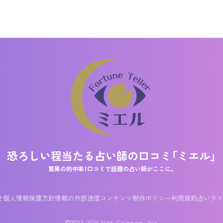
恐ろしい程当たる占い師の口コミ
「ミエル」
驚異の的中率！口コミで話題の占い師がここに。
せ
個人情報保護方針
情報の外部送信
コンテンツ制作ポリシー
利用規約
占いライ
©2013-2026 Nitti Company, Inc.