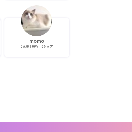
momo
0記事｜0PV｜0シェア