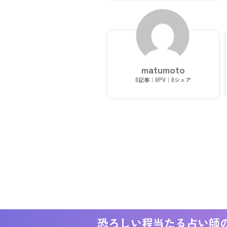
星術ほか。 西洋占星術入門書「西洋占
星術の、とっかかり」及び占い師エッセ
イ「占い師、その知られざる生態」を執
筆（※両書籍STORESにて販売中）。 「リ
アルで使える」占いがモットー。
matumoto
0記事｜0PV｜0シェア
恐ろしい程当たる占い師