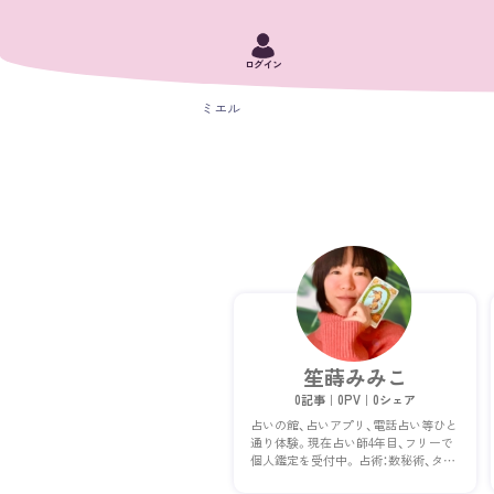
ログイン
ミエル
笙蒔みみこ
0記事｜0PV｜0シェア
占いの館、占いアプリ、電話占い等ひと
通り体験。現在占い師4年目、フリーで
個人鑑定を受付中。 占術：数秘術、タロ
ット、ルノルマンカード、手相、西洋占