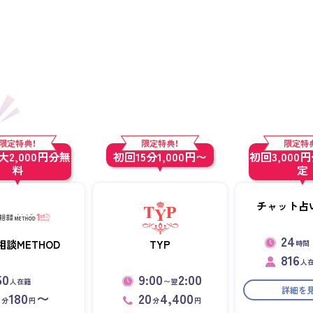
限定特典！
限定特典！
限定特
2,000円分無
初回15分1,000円〜
初回3,000
料
定
チャット占い
24
相談METHOD
TYP
時間
816
人
50
9:00
2:00
人在籍
〜翌
詳細を
1
180
〜
20
4,400
分
円
分
円