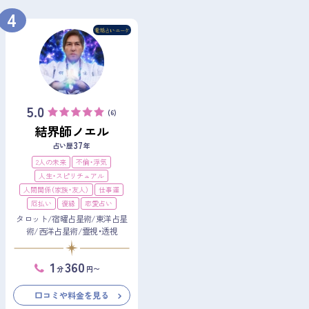
4
5.0
(6)
結界師ノエル
37
占い歴
年
2人の未来
不倫・浮気
人生・スピリチュアル
人間関係（家族・友人）
仕事運
厄払い
復縁
恋愛占い
タロット/宿曜占星術/東洋占星
術/西洋占星術/霊視・透視
1
360
分
円〜
口コミや料金を見る