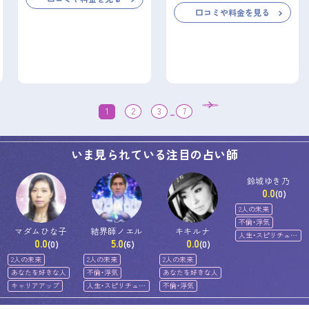
口コミや料金を見る
1
2
3
...
7
いま見られている注目の占い師
鈴城ゆき乃
0.0
(0)
2人の未来
不倫・浮気
マダムひな子
結界師ノエル
キキルナ
人生・スピリチュア
0.0
5.0
0.0
(0)
(6)
(0)
ル
2人の未来
2人の未来
2人の未来
あなたを好きな人
不倫・浮気
あなたを好きな人
キャリアアップ
人生・スピリチュア
不倫・浮気
ル