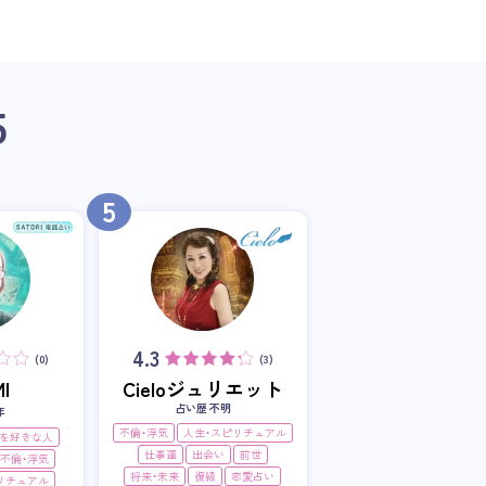
5
5
4.3
(0)
(3)
I
Cieloジュリエット
占い歴 不明
年
不倫・浮気
人生・スピリチュアル
を好きな人
仕事運
出会い
前世
不倫・浮気
将来・未来
復縁
恋愛占い
リチュアル