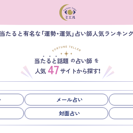
当たると有名な「運勢・運気」占い師人気ランキン
当たると話題
占い師
の
を
47
人気
サイトから探す！
い
メール占い
対面占い