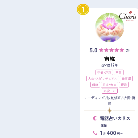
1
5.0
(5)
宙紘
17
占い歴
年
不倫・浮気
事業
人生・スピリチュアル
仕事運
健康
将来・未来
復縁
恋愛占い
リーディング/波動修正/祈祷・祈
願
電話占いカリス
在籍
1
400
分
円〜