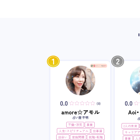
1
2
0.0
0.0
(0)
amore☆アモル
Ao
占い歴 不明
不倫・浮気
事業
2人の未来
人生・スピリチュアル
仕事運
キャリア
出会い
家庭問題
就職・転職
事業
人