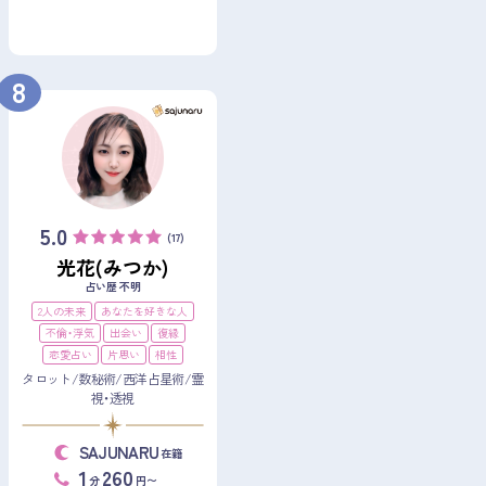
8
5.0
(17)
光花(みつか)
占い歴 不明
2人の未来
あなたを好きな人
不倫・浮気
出会い
復縁
恋愛占い
片思い
相性
タロット/数秘術/西洋占星術/霊
視・透視
SAJUNARU
在籍
1
260
分
円〜