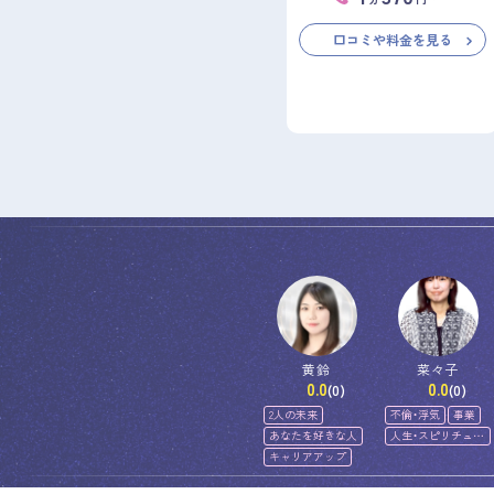
口コミや料金を見る
黄鈴
菜々子
0.0
0.0
(0)
(0)
2人の未来
不倫・浮気
事業
あなたを好きな人
人生・スピリチュア
ル
キャリアアップ