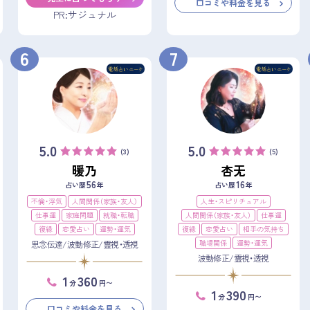
口コミや料金を見る
PR:サジュナル
6
7
5.0
5.0
(3)
(5)
暖乃
杏无
56
16
占い歴
年
占い歴
年
不倫・浮気
人間関係（家族・友人）
人生・スピリチュアル
仕事運
家庭問題
就職・転職
人間関係（家族・友人）
仕事運
復縁
恋愛占い
運勢・運気
復縁
恋愛占い
相手の気持ち
職場関係
運勢・運気
思念伝達/波動修正/霊視・透視
波動修正/霊視・透視
1
360
分
円〜
1
390
分
円〜
口コミや料金を見る