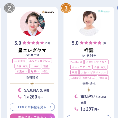
2
3
5.0
5.0
(18)
(1)
星エレグヤマ
祥雲
占い歴 不明
26
占い歴
年
2人の未来
あなたを好きな人
2人の未来
あなたを好きな人
不倫・浮気
出会い
復縁
キャリアアップ
不倫・浮気
恋愛占い
片思い
相性
事業
人生・スピリチュアル
四柱推命
人間関係（家族・友人）
仕事運
霊視・透視
SAJUNARU
在籍
1
260
電話占いkizuna
分
円〜
在籍
口コミや料金を見る
1
297
分
円〜
先生に占ってもらう