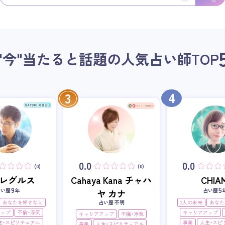
"今"当たると話題の人気占い師
TOP
4
3
0.0
0.0
(0)
(0)
i・レグルス
Cahaya Kana チャハ
CHIAM
9
5
占い歴
年
占い歴
ヤ カナ
あなたを好きな人
占い歴 不明
2人の未来
あなた
アップ
不倫・浮気
キャリアアップ
キャリアアップ
不倫・浮気
生・スピリチュアル
事業
人生・スピ
事業
人生・スピリチュアル