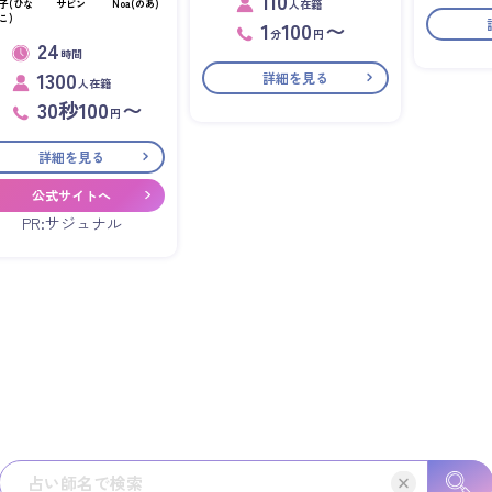
110
人在籍
子(ひな
サビン
Noa(のあ)
こ)
1
100
〜
分
円
24
時間
1300
詳細を見る
人在籍
30秒100
〜
円
詳細を見る
公式サイトへ
PR:サジュナル