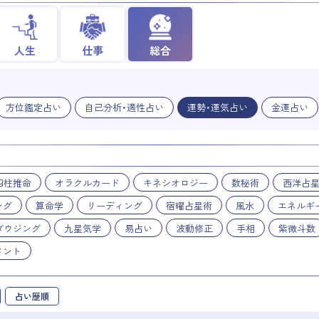
人生
仕事
総合
方位鑑定占い
自己分析・適性占い
運勢・運気占い
金運占い
四柱推命
オラクルカード
キネシオロジー
数秘術
西洋占
ング
算命学
リーディング
宿曜占星術
風水
エネルギ
ダウジング
九星気学
易占い
波動修正
手相
紫微斗数
メント
占い歴順