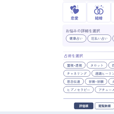
恋愛
結婚
お悩みの詳細を選択
健康占い
厄払い占い
占術を選択
霊視・透視
タロット
チャネリング
遠隔ヒーリ
思念伝達
祈祷・祈願
ヒプノセラピー
アチュー
評価順
閲覧数順