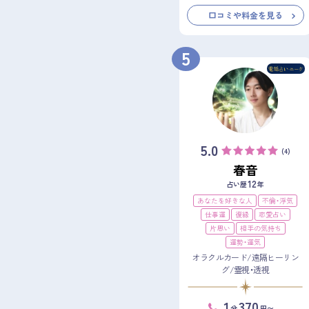
口コミや料金を見る
5
5.0
(4)
春音
12
占い歴
年
あなたを好きな人
不倫・浮気
仕事運
復縁
恋愛占い
片思い
相手の気持ち
運勢・運気
オラクルカード/遠隔ヒーリン
グ/霊視・透視
1
370
分
円〜