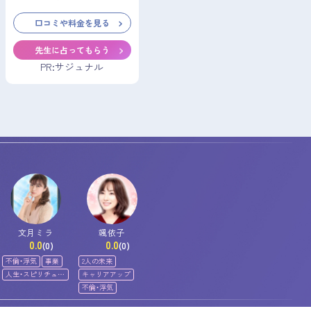
口コミや料金を見る
先生に占ってもらう
PR:サジュナル
文月ミラ
颯依子
0.0
0.0
(0)
(0)
不倫・浮気
事業
2人の未来
人生・スピリチュア
キャリアアップ
ル
不倫・浮気