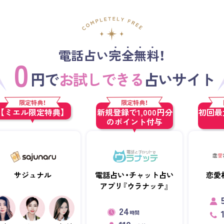
電話占い完全無料！
0
円で
お試しできる
占いサイト
限定特典！
限定特典！
【ミエル限定特典】
新規登録で1,000円分
初回最大
のポイント付与
サジュナル
電話占い・チャット占い
恋愛
アプリ『ウラナッテ』
24
時間