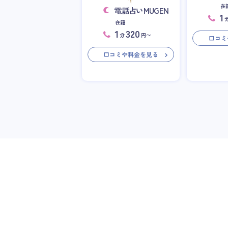
在
電話占いMUGEN
1
在籍
1
320
分
円〜
口コミ
口コミや料金を見る