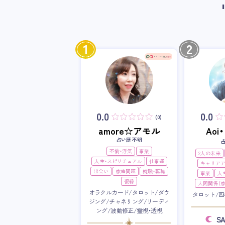
1
2
0.0
0.0
(0)
amore☆アモル
Ao
占い歴 不明
不倫・浮気
事業
2人の未来
人生・スピリチュアル
仕事運
キャリア
出会い
家庭問題
就職・転職
事業
人
復縁
人間関係（家
オラクルカード/タロット/ダウ
タロット/四
ジング/チャネリング/リーディ
ング/波動修正/霊視・透視
S