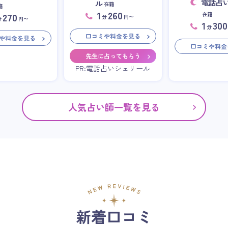
電話占
ル
在籍
籍
1
260
在籍
270
分
円〜
分
円〜
1
300
分
口コミや料金を見る
や料金を見る
口コミや料金
先生に占ってもらう
PR:電話占いシェリール
人気占い師一覧を見る
新着口コミ