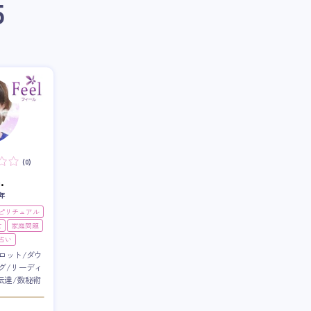
5
(0)
.
年
スピリチュアル
世
家庭問題
占い
ロット/ダウ
グ/リーディ
伝達/数秘術