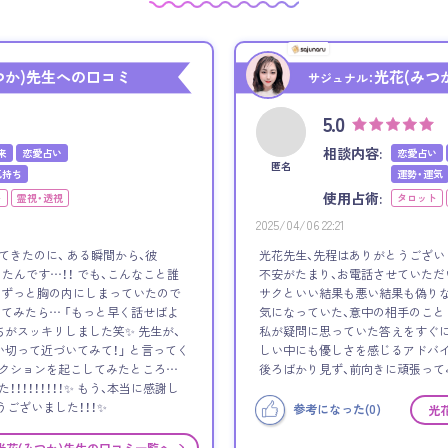
つか)先生への口コミ
光花(みつ
サジュナル：
5.0
相談内容:
来
恋愛占い
恋愛占い
匿名
気持ち
運勢・運気
使用占術:
ト
霊視・透視
タロット
2025/04/06 22:21
てきたのに、 ある瞬間から、彼
光花先生、先程はありがとうござい
たんです…！！ でも、こんなこと誰
不安がたまり、お電話させていただ
、ずっと胸の内にしまっていたので
サクといい結果も悪い結果も偽りな
してみたら… 「もっと早く話せばよ
気になっていた、意中の相手のこと
ちがスッキリしました笑✨ 先生が、
私が疑問に思っていた答えをすぐに
い切って近づいてみて！」 と言ってく
しい中にも優しさを感じるアドバイ
アクションを起こしてみたところ…
後ろばかり見ず、前向きに頑張って
！！！！！！！！✨ もう、本当に感謝し
うございました！！！✨
参考になった(
0
)
光