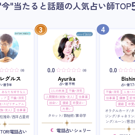
"今"当たると話題の人気占い師
TOP
4
3
0.0
0.0
(0)
(0)
i・レグルス
Ayurika
Bishin
占い歴 不明
9
17
占い歴
年
占い歴
2人の未来
不倫・浮気
あなたを好きな人
不倫・浮気
人生・
人間関係（家族・友人）
仕事運
アップ
不倫・浮気
仕事運
健康
前
出会い
復縁
恋愛占い
生・スピリチュアル
復縁
恋愛
片思い
族・友人）
仕事運
オラクルカード/タ
タロット/数秘術/算命学
ジング/チャネリン
柱推命/西洋占星術
ング/ルーン/思念
電話占いシェリー
ATORI電話占い