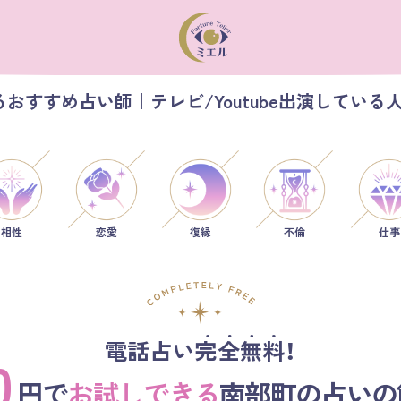
おすすめ占い師｜テレビ/Youtube出演している
相性
恋愛
仕事
復縁
不倫
電話占い完全無料！
0
円で
お試しできる
南部町の占いの