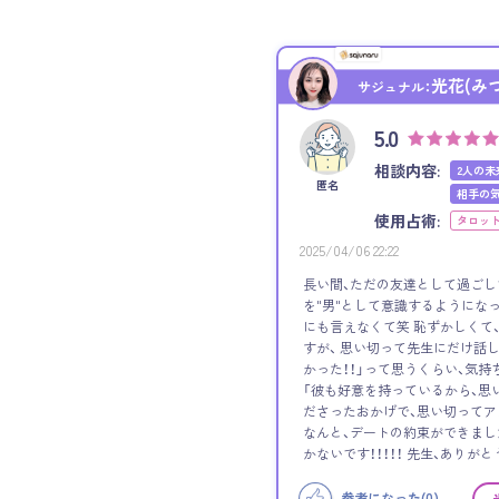
光花(み
サジュナル：
5.0
相談内容:
2人の未
匿名
相手の
使用占術:
タロッ
2025/04/06 22:22
長い間、ただの友達として過ごし
を"男"として意識するようになっ
にも言えなくて笑 恥ずかしくて
すが、 思い切って先生にだけ話
かった！！」って思うくらい、気持
「彼も好意を持っているから、思
ださったおかげで、思い切って
なんと、デートの約束ができました！
かないです！！！！！ 先生、ありがと
参考になった(
0
)