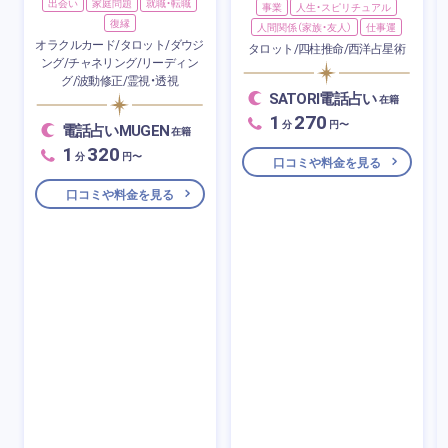
出会い
家庭問題
就職・転職
事業
人生・スピリチュアル
復縁
人間関係（家族・友人）
仕事運
オラクルカード/タロット/ダウジ
タロット/四柱推命/西洋占星術
ング/チャネリング/リーディン
グ/波動修正/霊視・透視
SATORI電話占い
在籍
1
270
分
円〜
電話占いMUGEN
在籍
1
320
分
円〜
口コミや料金を見る
口コミや料金を見る