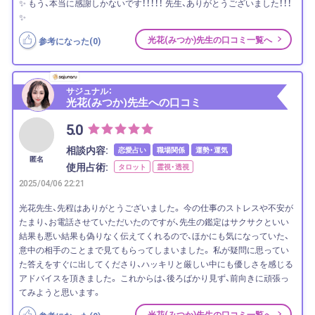
✨ もう、本当に感謝しかないです！！！！！ 先生、ありがとうございました！！！
✨
光花(みつか)先生の口コミ一覧へ
参考になった(
0
)
サジュナル：
光花(みつか)先生への口コミ
5.0
相談内容:
恋愛占い
職場関係
運勢・運気
匿名
使用占術:
タロット
霊視・透視
2025/04/06 22:21
光花先生、先程はありがとうございました。 今の仕事のストレスや不安が
たまり、お電話させていただいたのですが、先生の鑑定はサクサクといい
結果も悪い結果も偽りなく伝えてくれるので、ほかにも気になっていた、
意中の相手のことまで見てもらってしまいました。 私が疑問に思ってい
た答えをすぐに出してくださり、ハッキリと厳しい中にも優しさを感じる
アドバイスを頂きました。 これからは、後ろばかり見ず、前向きに頑張っ
てみようと思います。
光花(みつか)先生の口コミ一覧へ