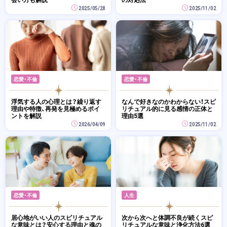
2025/05/28
2025/11/02
恋愛・不倫
恋愛・不倫
浮気する人の心理とは？繰り返す
なんで好きなのかわからない！スピ
理由や特徴、再発を見極めるポイ
リチュアル的に見る感情の正体と
ントを解説
理由5選
2026/04/09
2025/11/02
恋愛・不倫
人生
居心地がいい人のスピリチュアル
次から次へと体調不良が続くスピ
な意味とは？安心する理由と魂の
リチュアルな意味と浄化方法6選