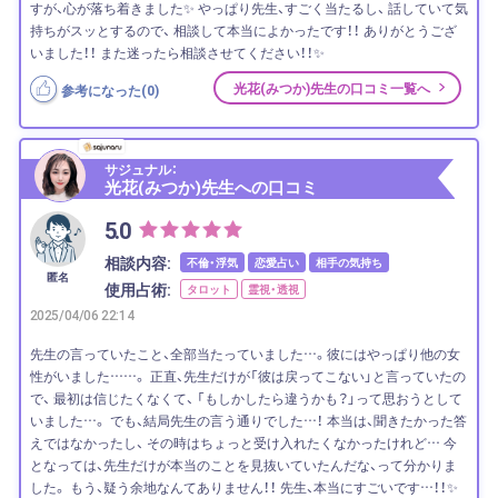
すが、心が落ち着きました✨ やっぱり先生、すごく当たるし、 話していて気
持ちがスッとするので、 相談して本当によかったです！！ ありがとうござ
いました！！ また迷ったら相談させてください！！✨
光花(みつか)先生の口コミ一覧へ
参考になった(
0
)
サジュナル：
光花(みつか)先生への口コミ
5.0
相談内容:
不倫・浮気
恋愛占い
相手の気持ち
匿名
使用占術:
タロット
霊視・透視
2025/04/06 22:14
先生の言っていたこと、全部当たっていました…。彼にはやっぱり他の女
性がいました……。 正直、先生だけが「彼は戻ってこない」と言っていたの
で、 最初は信じたくなくて、 「もしかしたら違うかも？」って思おうとして
いました…。 でも、結局先生の言う通りでした…！ 本当は、聞きたかった答
えではなかったし、 その時はちょっと受け入れたくなかったけれど… 今
となっては、先生だけが本当のことを見抜いていたんだな、って分かりま
した。 もう、疑う余地なんてありません！！ 先生、本当にすごいです…！！✨