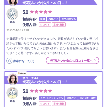
光花(みつか)先生への口コミ
5.0
相談内容:
復縁
恋愛占い
相手の気持ち
匿名
使用占術:
タロット
霊視・透視
2025/04/06 22:18
先日鑑定を受けさせていただきました。 連絡が途絶えていた彼の事で相
談させて頂いたのですが、先生に頂いたアドバイスにとっても納得できた
ため、すぐに行動してみようと思います。 また、報告も兼ねた鑑定をさせ
て頂こうと思います。 ありがとうございました。
光花(みつか)先生の口コミ一覧へ
参考になった(
0
)
サジュナル：
光花(みつか)先生への口コミ
5.0
相談内容:
人生・スピリチュアル
恋愛占い
自己分析・適性
匿名
使用占術:
タロット
霊視・透視