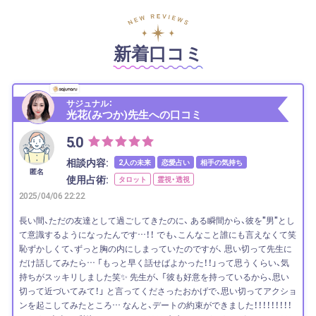
新着口コミ
サジュナル：
光花(みつか)先生への口コミ
5.0
相談内容:
2人の未来
恋愛占い
相手の気持ち
匿名
使用占術:
タロット
霊視・透視
2025/04/06 22:22
長い間、ただの友達として過ごしてきたのに、 ある瞬間から、彼を"男"とし
て意識するようになったんです…！！ でも、こんなこと誰にも言えなくて笑
恥ずかしくて、ずっと胸の内にしまっていたのですが、 思い切って先生に
だけ話してみたら… 「もっと早く話せばよかった！！」って思うくらい、気
持ちがスッキリしました笑✨ 先生が、 「彼も好意を持っているから、思い
切って近づいてみて！」 と言ってくださったおかげで、思い切ってアクショ
ンを起こしてみたところ… なんと、デートの約束ができました！！！！！！！！！