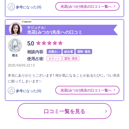
光花(みつか)先生の口コミ一覧へ
参考になった(
0
)
サジュナル：
光花(みつか)先生への口コミ
5.0
相談内容:
恋愛占い
総合運
運勢・運気
匿名
使用占術:
タロット
霊視・透視
2025/04/06 22:13
本当にありがとうございます！ 何か気になることがあるたびに、 つい先生
に頼ってしまいます✨
光花(みつか)先生の口コミ一覧へ
参考になった(
0
)
口コミ一覧を見る