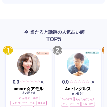
"今"当たると話題の人気占い師
TOP
5
1
2
0.0
0.0
(0)
(0)
amore☆アモル
Aoi・レグルス
占い歴 不明
9
占い歴
年
不倫・浮気
事業
2人の未来
あなたを好きな人
人生・スピリチュアル
仕事運
キャリアアップ
不倫・浮気