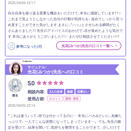
2025/04/06 22:17
自分自身を振り返る貴重な機会をいただけて、本当に感謝しています！！✨
これまで見ようとしなかった自分の行動や気持ちを、 改めてしっかり見つ
め直すことができた気がします まさに、「ハッ」とさせられる瞬間がたく
さんありました！！ 先生のアドバイスのおかげで、目が覚めたような気分で
す 本当にありがとうございました！！✨ またぜひ相談させてください！！！
光花(みつか)先生の口コミ一覧へ
参考になった(
0
)
サジュナル：
光花(みつか)先生への口コミ
5.0
相談内容:
2人の未来
復縁
恋愛占い
匿名
使用占術:
タロット
霊視・透視
2025/04/06 22:16
「これは違う」って、頭では分かってるのに… 本当にバカみたいに、未練た
っぷりで、 一人でこんな状態になってしまっています…。 でも、先生の鑑
定を受けて、 結果を聞いて、気持ちを整理することができて、 少しだけで