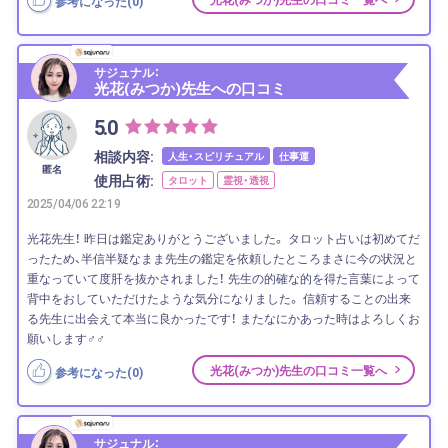
参考になった(
0
)
サジュナル：
光花(みつか)先生への口コミ
5.0
相談内容:
人生・スピリチュアル
仕事運
匿名
使用占術:
タロット
霊視・透視
2025/04/06 22:19
光花先生！ 昨日は鑑定ありがとうございました。 タロット占いは初めてだ
ったため、半信半疑なまま先生の鑑定を依頼したところまさに今の状況と
重なっていて度肝を抜かされました！ 先生の的確な的を得た言葉によって
背中をおしていただけたような気分になりました。 信頼することの出来
る先生に出会えて本当に良かったです！ またなにかあった時はよろしくお
願いします‍♂️‍♂️
光花(みつか)先生の口コミ一覧へ
参考になった(
0
)
サジュナル：