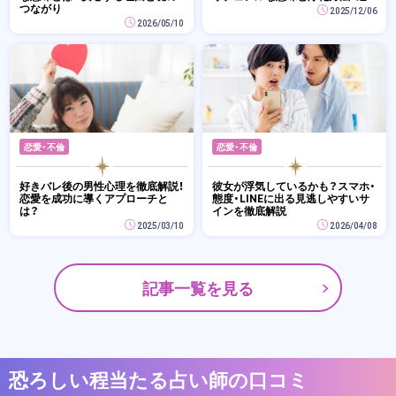
つながり
2025/12/06
2026/05/10
恋愛・不倫
恋愛・不倫
好きバレ後の男性心理を徹底解説！
彼女が浮気しているかも？スマホ・
恋愛を成功に導くアプローチと
態度・LINEに出る見逃しやすいサ
は？
インを徹底解説
2025/03/10
2026/04/08
記事一覧を見る
恐ろしい程当たる占い師の口コミ