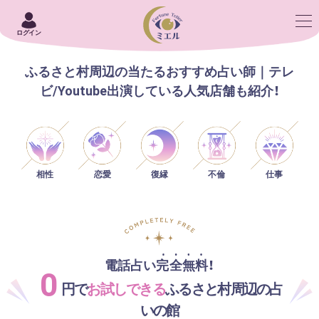
ログイン
ふるさと村周辺の当たるおすすめ占い師｜テレ
ビ/Youtube出演している人気店舗も紹介！
相性
恋愛
仕事
復縁
不倫
電話占い完全無料！
0
円で
お試しできる
ふるさと村周辺の占
いの館