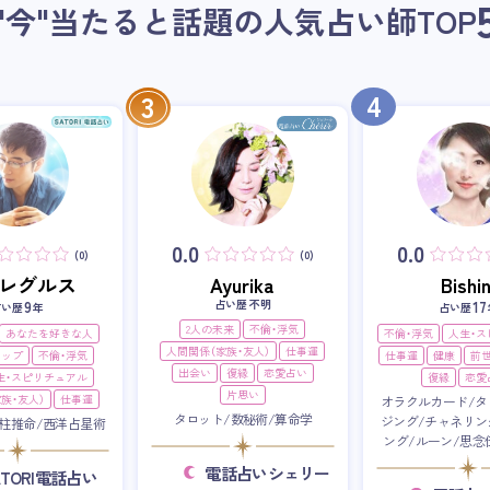
"今"当たると話題の人気占い師
TOP
4
3
0.0
0.0
(0)
(0)
i・レグルス
Ayurika
Bishin
占い歴 不明
9
17
占い歴
年
占い歴
2人の未来
不倫・浮気
あなたを好きな人
不倫・浮気
人生・
人間関係（家族・友人）
仕事運
アップ
不倫・浮気
仕事運
健康
前
出会い
復縁
恋愛占い
生・スピリチュアル
復縁
恋愛
片思い
族・友人）
仕事運
オラクルカード/タ
タロット/数秘術/算命学
ジング/チャネリン
柱推命/西洋占星術
ング/ルーン/思念
電話占いシェリー
ATORI電話占い