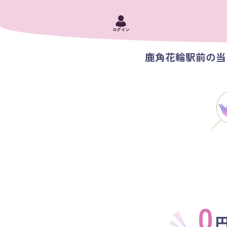
ログイン
鹿角花輪駅前の当た
0