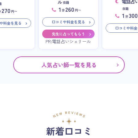
電話占
ル
在籍
籍
1
260
在籍
270
分
円〜
分
円〜
1
300
分
口コミや料金を見る
や料金を見る
口コミや料金
先生に占ってもらう
PR:電話占いシェリール
人気占い師一覧を見る
新着口コミ