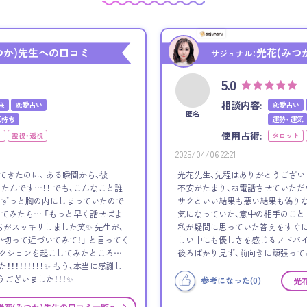
つか)先生への口コミ
光花(みつ
サジュナル：
5.0
相談内容:
来
恋愛占い
恋愛占い
匿名
気持ち
運勢・運気
使用占術:
ト
霊視・透視
タロット
2025/04/06 22:21
てきたのに、 ある瞬間から、彼
光花先生、先程はありがとうござい
たんです…！！ でも、こんなこと誰
不安がたまり、お電話させていただ
、ずっと胸の内にしまっていたので
サクといい結果も悪い結果も偽りな
してみたら… 「もっと早く話せばよ
気になっていた、意中の相手のこと
ちがスッキリしました笑✨ 先生が、
私が疑問に思っていた答えをすぐに
い切って近づいてみて！」 と言ってく
しい中にも優しさを感じるアドバイ
アクションを起こしてみたところ…
後ろばかり見ず、前向きに頑張って
！！！！！！！！✨ もう、本当に感謝し
うございました！！！✨
参考になった(
0
)
光