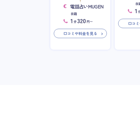
在
電話占いMUGEN
1
在籍
1
320
分
円〜
口コミ
口コミや料金を見る