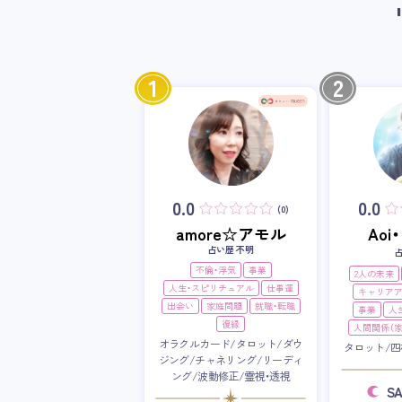
1
2
0.0
0.0
(0)
amore☆アモル
Ao
占い歴 不明
不倫・浮気
事業
2人の未来
人生・スピリチュアル
仕事運
キャリア
出会い
家庭問題
就職・転職
事業
人
復縁
人間関係（家
オラクルカード/タロット/ダウ
タロット/四
ジング/チャネリング/リーディ
ング/波動修正/霊視・透視
S