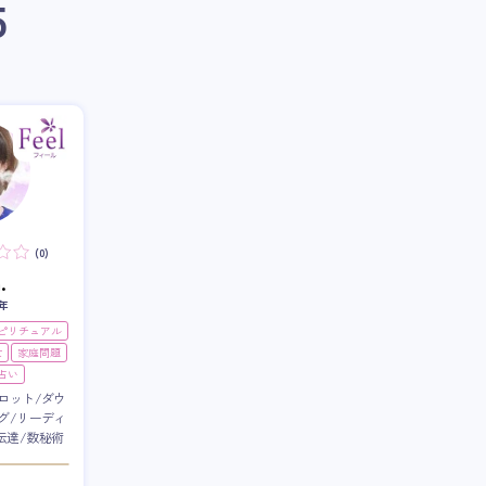
5
(0)
.
年
スピリチュアル
世
家庭問題
占い
ロット/ダウ
グ/リーディ
伝達/数秘術