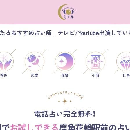
るおすすめ占い師｜テレビ/Youtube出演して
相性
恋愛
仕事
復縁
不倫
電話占い完全無料！
円で
お試しできる
鹿角花輪駅前の占