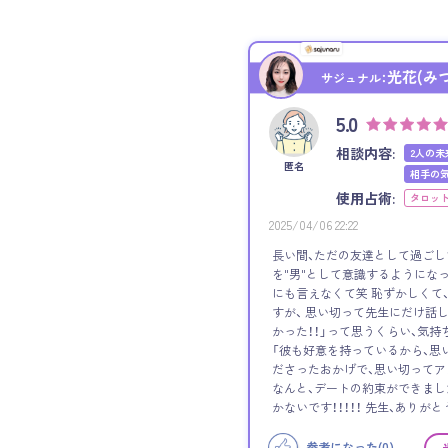
光花(み
サジュナル：
5.0
相談内容:
2人の未
匿名
相手の
使用占術:
タロッ
2025/04/06 22:22
長い間、ただの友達として過ごし
を"男"として意識するようになっ
にも言えなくて笑 恥ずかしくて
すが、 思い切って先生にだけ話
かった！！」って思うくらい、気持
「彼も好意を持っているから、思
ださったおかげで、思い切って
なんと、デートの約束ができました！
かないです！！！！！ 先生、ありがと
参考になった(
0
)