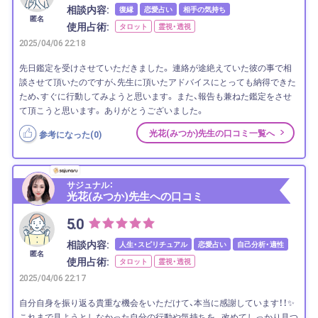
相談内容:
復縁
恋愛占い
相手の気持ち
匿名
使用占術:
タロット
霊視・透視
2025/04/06 22:18
先日鑑定を受けさせていただきました。 連絡が途絶えていた彼の事で相
談させて頂いたのですが、先生に頂いたアドバイスにとっても納得できた
ため、すぐに行動してみようと思います。 また、報告も兼ねた鑑定をさせ
て頂こうと思います。 ありがとうございました。
光花(みつか)先生の口コミ一覧へ
参考になった(
0
)
サジュナル：
光花(みつか)先生への口コミ
5.0
相談内容:
人生・スピリチュアル
恋愛占い
自己分析・適性
匿名
使用占術:
タロット
霊視・透視
2025/04/06 22:17
自分自身を振り返る貴重な機会をいただけて、本当に感謝しています！！✨
これまで見ようとしなかった自分の行動や気持ちを、 改めてしっかり見つ