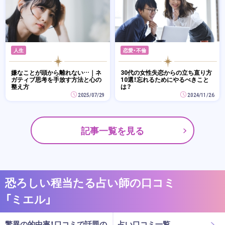
人生
恋愛・不倫
嫌なことが頭から離れない…｜ネ
30代の女性失恋からの立ち直り方
ガティブ思考を手放す方法と心の
10選！忘れるためにやるべきこと
整え方
は？
2025/07/29
2024/11/26
記事一覧を見る
恐ろしい程当たる占い師の口コミ
「ミエル」
驚異の的中率！口コミで話題の
占い口コミ一覧