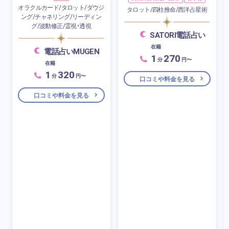
オラクルカード/タロット/ダウジ
タロット/四柱推命/西洋占星術
ング/チャネリング/リーディン
グ/波動修正/霊視・透視
SATORI電話占い
在籍
電話占いMUGEN
1
270
分
円〜
在籍
1
320
分
円〜
口コミや料金を見る
口コミや料金を見る