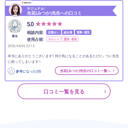
サジュナル：
光花(みつか)先生への口コミ
5.0
相談内容:
恋愛占い
総合運
運勢・運気
匿名
使用占術:
タロット
霊視・透視
2025/04/06 22:13
本当にありがとうございます！ 何か気になることがあるたびに、 つい先生
に頼ってしまいます✨
光花(みつか)先生の口コミ一覧へ
参考になった(
0
)
口コミ一覧を見る