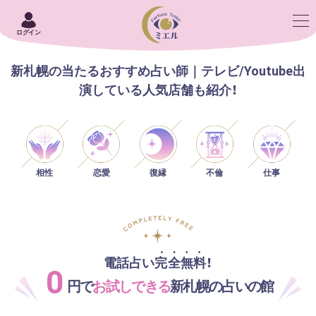
ログイン
新札幌の当たるおすすめ占い師｜テレビ/Youtube出
演している人気店舗も紹介！
相性
恋愛
仕事
復縁
不倫
電話占い完全無料！
0
円で
お試しできる
新札幌の占いの館