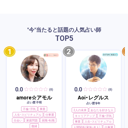
"今"当たると話題の人気占い師
TOP
5
1
2
0.0
0.0
(0)
(0)
amore☆アモル
Aoi・レグルス
占い歴 不明
9
占い歴
年
不倫・浮気
事業
2人の未来
あなたを好きな人
人生・スピリチュアル
仕事運
キャリアアップ
不倫・浮気
出会い
家庭問題
就職・転職
事業
人生・スピリチュアル
復縁
人間関係（家族・友人）
仕事運