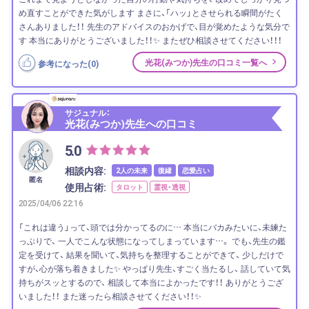
め直すことができた気がします まさに、「ハッ」とさせられる瞬間がたく
さんありました！！ 先生のアドバイスのおかげで、目が覚めたような気分で
す 本当にありがとうございました！！✨ またぜひ相談させてください！！！
光花(みつか)先生の口コミ一覧へ
参考になった(
0
)
サジュナル：
光花(みつか)先生への口コミ
5.0
相談内容:
2人の未来
復縁
恋愛占い
匿名
使用占術:
タロット
霊視・透視
2025/04/06 22:16
「これは違う」って、頭では分かってるのに… 本当にバカみたいに、未練た
っぷりで、 一人でこんな状態になってしまっています…。 でも、先生の鑑
定を受けて、 結果を聞いて、気持ちを整理することができて、 少しだけで
すが、心が落ち着きました✨ やっぱり先生、すごく当たるし、 話していて気
持ちがスッとするので、 相談して本当によかったです！！ ありがとうござ
いました！！ また迷ったら相談させてください！！✨