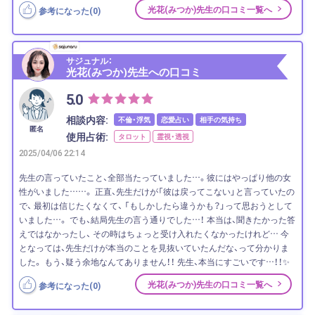
光花(みつか)先生の口コミ一覧へ
参考になった(
0
)
サジュナル：
光花(みつか)先生への口コミ
5.0
相談内容:
不倫・浮気
恋愛占い
相手の気持ち
匿名
使用占術:
タロット
霊視・透視
2025/04/06 22:14
先生の言っていたこと、全部当たっていました…。彼にはやっぱり他の女
性がいました……。 正直、先生だけが「彼は戻ってこない」と言っていたの
で、 最初は信じたくなくて、 「もしかしたら違うかも？」って思おうとして
いました…。 でも、結局先生の言う通りでした…！ 本当は、聞きたかった答
えではなかったし、 その時はちょっと受け入れたくなかったけれど… 今
となっては、先生だけが本当のことを見抜いていたんだな、って分かりま
した。 もう、疑う余地なんてありません！！ 先生、本当にすごいです…！！✨
光花(みつか)先生の口コミ一覧へ
参考になった(
0
)