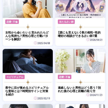
恋愛・不倫
当たる占い師
女性から会いたいと言われたらど
【誰にも言えない】夜の相性・性的
んな気持ち？男性心理と行動パタ
嗜好の相談ができる占い師7選
ーンを解説！
2026/04/21
2025/04/08
スピリチュアル
恋愛・不倫
夜中に目が覚めるスピリチュアル
連絡しないと男性はどう思う？別
な意味とは？時間別サインと対策
れた後の心理と距離の取り方
を紹介
2024/11/21
2025/02/19