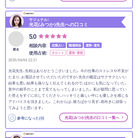
サジュナル：
光花(みつか)先生への口コミ
5.0
相談内容:
恋愛占い
職場関係
運勢・運気
匿名
使用占術:
タロット
霊視・透視
2025/04/06 22:21
光花先生、先程はありがとうございました。 今の仕事のストレスや不安が
たまり、お電話させていただいたのですが、先生の鑑定はサクサクといい
結果も悪い結果も偽りなく伝えてくれるので、ほかにも気になっていた、
意中の相手のことまで見てもらってしまいました。 私が疑問に思ってい
た答えをすぐに出してくださり、ハッキリと厳しい中にも優しさを感じる
アドバイスを頂きました。 これからは、後ろばかり見ず、前向きに頑張っ
てみようと思います。
光花(みつか)先生の口コミ一覧へ
参考になった(
0
)