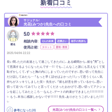
新着口コミ
サジュナル：
光花(みつか)先生への口コミ
5.0
相談内容:
2人の未来
恋愛占い
相手の気持ち
匿名
使用占術:
タロット
霊視・透視
2025/04/06 22:22
長い間、ただの友達として過ごしてきたのに、 ある瞬間から、彼を"男"とし
て意識するようになったんです…！！ でも、こんなこと誰にも言えなくて笑
恥ずかしくて、ずっと胸の内にしまっていたのですが、 思い切って先生に
だけ話してみたら… 「もっと早く話せばよかった！！」って思うくらい、気
持ちがスッキリしました笑✨ 先生が、 「彼も好意を持っているから、思い
切って近づいてみて！」 と言ってくださったおかげで、思い切ってアクショ
ンを起こしてみたところ… なんと、デートの約束ができました！！！！！！！！！
✨ もう、本当に感謝しかないです！！！！！ 先生、ありがとうございました！！！
✨
光花(みつか)先生の口コミ一覧へ
参考になった(
0
)