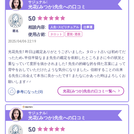
サジュナル：
光花(みつか)先生への口コミ
5.0
相談内容:
人生・スピリチュアル
仕事運
匿名
使用占術:
タロット
霊視・透視
2025/04/06 22:19
光花先生！ 昨日は鑑定ありがとうございました。 タロット占いは初めてだ
ったため、半信半疑なまま先生の鑑定を依頼したところまさに今の状況と
重なっていて度肝を抜かされました！ 先生の的確な的を得た言葉によって
背中をおしていただけたような気分になりました。 信頼することの出来
る先生に出会えて本当に良かったです！ またなにかあった時はよろしくお
願いします‍♂️‍♂️
光花(みつか)先生の口コミ一覧へ
参考になった(
0
)
サジュナル：
光花(みつか)先生への口コミ
5.0