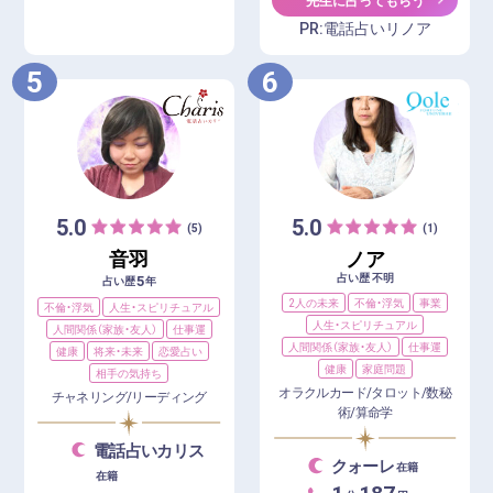
PR:電話占いリノア
5
6
5.0
5.0
(5)
(1)
音羽
ノア
占い歴 不明
5
占い歴
年
2人の未来
不倫・浮気
事業
不倫・浮気
人生・スピリチュアル
人生・スピリチュアル
人間関係（家族・友人）
仕事運
人間関係（家族・友人）
仕事運
健康
将来・未来
恋愛占い
健康
家庭問題
相手の気持ち
オラクルカード/タロット/数秘
チャネリング/リーディング
術/算命学
電話占いカリス
クォーレ
在籍
在籍
1
187