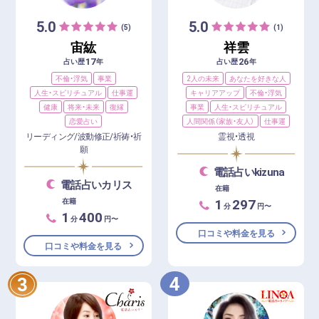
5.0
5.0
(5)
(1)
宙紘
祥雲
17
26
占い歴
年
占い歴
年
不倫・浮気
事業
2人の未来
あなたを好きな人
人生・スピリチュアル
仕事運
キャリアアップ
不倫・浮気
健康
将来・未来
復縁
事業
人生・スピリチュアル
恋愛占い
人間関係（家族・友人）
仕事運
リーディング/波動修正/祈祷・祈
霊視・透視
願
電話占いkizuna
電話占いカリス
在籍
1
297
在籍
分
円〜
1
400
分
円〜
口コミや料金を見る
口コミや料金を見る
4
3