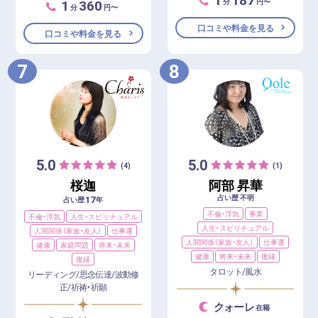
1
360
分
円〜
分
円〜
口コミや料金を見る
口コミや料金を見る
7
8
5.0
5.0
(4)
(1)
桜迦
阿部 昇華
占い歴 不明
17
占い歴
年
不倫・浮気
事業
不倫・浮気
人生・スピリチュアル
人生・スピリチュアル
人間関係（家族・友人）
仕事運
人間関係（家族・友人）
仕事運
健康
家庭問題
将来・未来
健康
将来・未来
復縁
復縁
タロット/風水
リーディング/思念伝達/波動修
正/祈祷・祈願
クォーレ
在籍