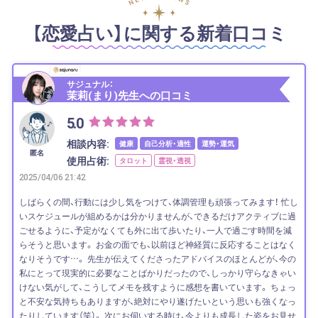
【恋愛占い】に関する新着口コミ
サジュナル：
茉莉(まり)先生への口コミ
5.0
相談内容:
健康
自己分析・適性
運勢・運気
匿名
使用占術:
タロット
霊視・透視
2025/04/06 21:42
しばらくの間、行動には少し気をつけて、体調管理も頑張ってみます！ 忙し
いスケジュールが組めるかは分かりませんが、できるだけアクティブに過
ごせるように、予定がなくても外に出て歩いたり、一人で過ごす時間を減
らそうと思います。 お金の面でも、以前ほど神経質に反応することはなく
なりそうです…。 先生が伝えてくださったアドバイスのほとんどが、今の
私にとって現実的に必要なことばかりだったので、しっかり守らなきゃい
けない気がして、こうしてメモを残すように感想を書いています。 ちょっ
と不安な気持ちもありますが、絶対にやり遂げたいという思いも強くなっ
たりしています（笑）。 次にお伺いする時は、今よりも成長した姿をお見せ