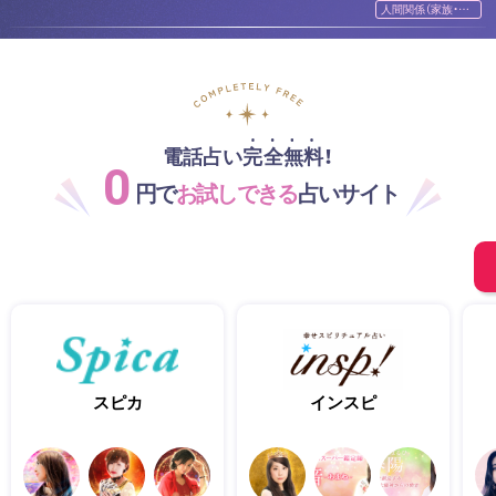
ル
ル
人間関係（家族・友
人）
電話占い完全無料！
0
円で
お試しできる
占いサイト
スピカ
インスピ