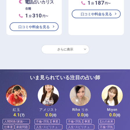
1
187
電話占いカリス
分
円〜
在籍
1
310
口コミや料金を見る
分
円〜
口コミや料金を見る
さらに表示
いま見られている注目の占い師
紅玉
アメジスト
Riho リホ
Miyon
4.1
0.0
0.0
0.0
(7)
(0)
(0)
(0)
人間関係（家族・友
不倫・浮気
事業
不倫・浮気
事業
2人の未来
人）
仕事運
家庭問題
人生・スピリチュア
人生・スピリチュア
不倫・浮気