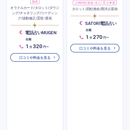
復縁
人間関係（家族・友人）
仕事運
オラクルカード/タロット/ダウジ
タロット/四柱推命/西洋占星術
ング/チャネリング/リーディン
グ/波動修正/霊視・透視
SATORI電話占い
在籍
電話占いMUGEN
1
270
分
円〜
在籍
1
320
分
円〜
口コミや料金を見る
口コミや料金を見る