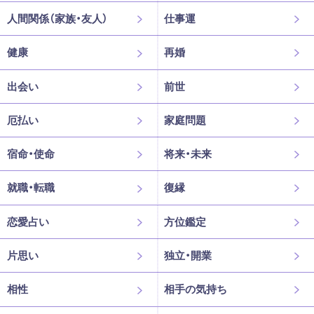
人間関係（家族・友人）
仕事運
健康
再婚
出会い
前世
厄払い
家庭問題
宿命・使命
将来・未来
就職・転職
復縁
恋愛占い
方位鑑定
片思い
独立・開業
相性
相手の気持ち