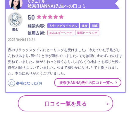
サジュナル：
波奈(HANNA)先生への口コミ
5.0
相談内容:
人生・スピリチュアル
健康
開運
匿名
使用占術:
エネルギーワーク
遠隔ヒーリング
2025/04/04 19:24
夜のリラックスタイムにヒーリングを受けました。 冷えていた手足がじ
んわり温まり、気づくと涙が流れていました。でも無理に止めず、そのまま
委ねていました。 体がふわっと軽くなり、しばらく心地よさを感じた後、
自然と眠りについていました。 心まで穏やかになり、とても癒されまし
た。 本当にありがとうございました。
波奈(HANNA)先生の口コミ一覧へ
参考になった(
0
)
口コミ一覧を見る