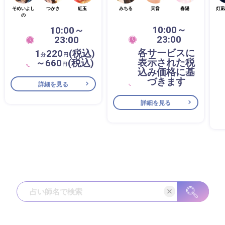
そめいよし
つかさ
紅玉
みちる
天音
春陽
灯凪
の
10:00～
10:00～
23:00
23:00
各サービスに
1
220
(税込)
分
円
表示された税
～660
(税込)
円
込み価格に基
づきます
詳細を見る
詳細を見る