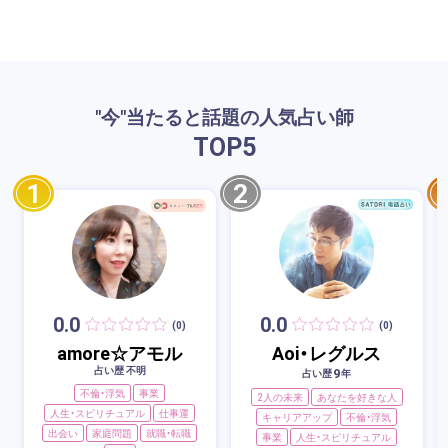
"今"当たると話題の人気占い師
TOP
5
1
2
0.0
0.0
(0)
(0)
amore☆アモル
Aoi・レグルス
占い歴 不明
9
占い歴
年
不倫・浮気
事業
2人の未来
あなたを好きな人
人生・スピリチュアル
仕事運
キャリアアップ
不倫・浮気
出会い
家庭問題
就職・転職
事業
人生・スピリチュアル