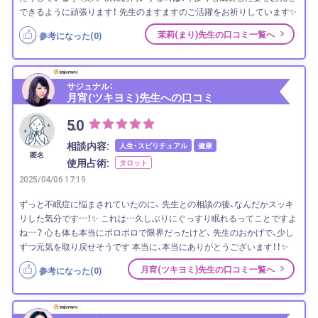
できるように頑張ります！ 先生のますますのご活躍をお祈りしています✨
茉莉(まり)先生の口コミ一覧へ
参考になった(
0
)
サジュナル：
月宵(ツキヨミ)先生への口コミ
5.0
相談内容:
人生・スピリチュアル
健康
匿名
使用占術:
タロット
2025/04/06 17:19
ずっと不眠症に悩まされていたのに、 先生との相談の後、なんだかスッキ
リした気分です…！✨ これは…久しぶりにぐっすり眠れるってことですよ
ね…？ 心も体も本当にボロボロで限界だったけど、 先生のおかげで、少し
ずつ元気を取り戻せそうです 本当に、本当にありがとうございます！！✨
月宵(ツキヨミ)先生の口コミ一覧へ
参考になった(
0
)