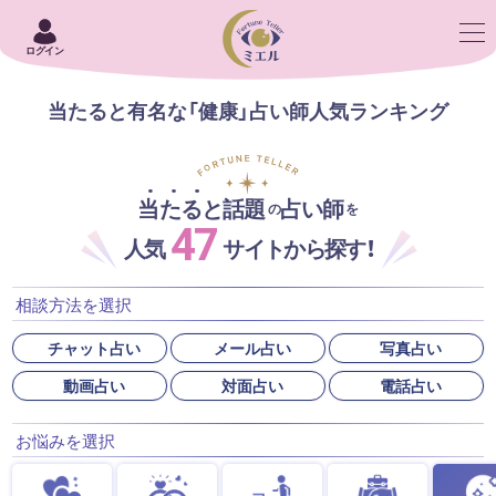
ログイン
当たると有名な「健康」占い師人気ランキング
当たると話題
占い師
の
を
47
人気
サイトから探す！
相談方法を選択
チャット占い
メール占い
写真占い
動画占い
対面占い
電話占い
お悩みを選択