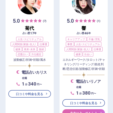
5.0
5.0
(7)
(1)
菊代
響
17
46
占い歴
年
占い歴
年
人生・スピリチュアル
キャリアアップ
不倫・浮気
人間関係（家族・友人）
仕事運
事業
人生・スピリチュアル
健康
将来・未来
復縁
人間関係（家族・友人）
仕事運
恋愛占い
方位鑑定
健康
出会い
波動修正/祈祷・祈願/風水
エネルギーワーク/タロット/チャ
ネリング/リーディング/姓名判
断/思念伝達/波動修正/祈祷・祈願
電話占いカリス
在籍
電話占いリノア
1
340
分
円〜
在籍
1
380
分
円〜
口コミや料金を見る
口コミや料金を見る
先生に占ってもらう