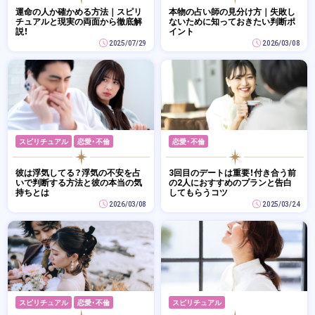
運命の人か確かめる方法｜スピリ
本物の占い師の見分け方｜失敗し
チュアルと現実の両面から徹底解
ないために知っておきたい判断ポ
説！
イント
2025/07/29
2026/03/08
スピリチュアル
恋愛・不倫
恋愛・不倫
彼は浮気してる？浮気の不安を占
3回目のデートは重要！付き合う前
いで判断する方法と彼の本当の気
の2人におすすめのプランと告白
持ちとは
してもらうコツ
2026/03/08
2025/03/24
スピリチュアル
恋愛・不倫
スピリチュアル