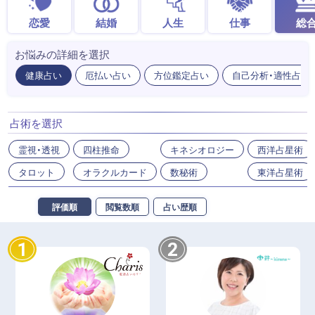
恋愛
結婚
人生
仕事
総
お悩みの詳細を選択
健康占い
厄払い占い
方位鑑定占い
自己分析・適性占い
占術を選択
霊視・透視
四柱推命
キネシオロジー
西洋占星術
タロット
オラクルカード
数秘術
東洋占星術
評価順
閲覧数順
占い歴順
1
2