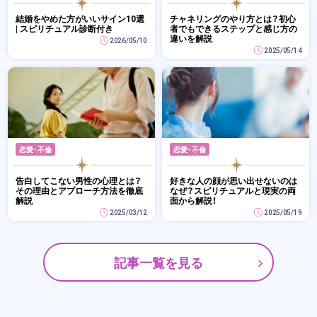
結婚をやめた方がいいサイン10選
チャネリングのやり方とは？初心
| スピリチュアル診断付き
者でもできるステップと感じ方の
違いを解説
2026/05/10
2025/05/14
恋愛・不倫
恋愛・不倫
告白してこない男性の心理とは？
好きな人の顔が思い出せないのは
その理由とアプローチ方法を徹底
なぜ？スピリチュアルと現実の両
解説
面から解説！
2025/03/12
2025/05/19
記事一覧を見る