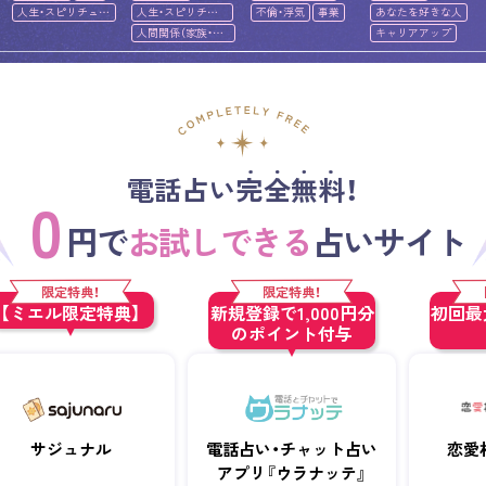
人生・スピリチュア
人生・スピリチュ
不倫・浮気
事業
あなたを好きな人
ル
アル
人間関係（家族・友
キャリアアップ
人）
電話占い完全無料！
0
円で
お試しできる
占いサイト
限定特典！
限定特典！
【ミエル限定特典】
新規登録で1,000円分
初回最大
のポイント付与
サジュナル
電話占い・チャット占い
恋愛
アプリ『ウラナッテ』