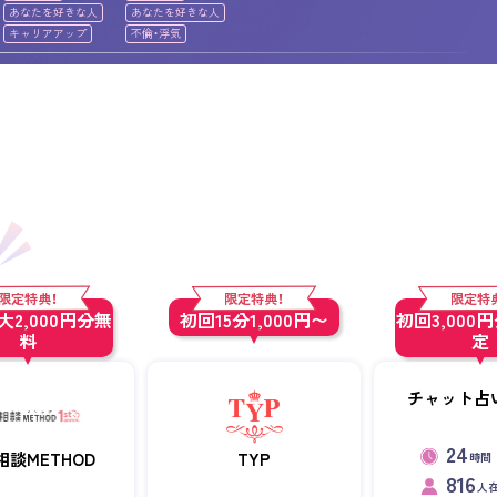
あなたを好きな人
あなたを好きな人
キャリアアップ
不倫・浮気
限定特典！
限定特典！
限定特
2,000円分無
初回15分1,000円〜
初回3,000
料
定
チャット占い
24
相談METHOD
TYP
時間
816
人