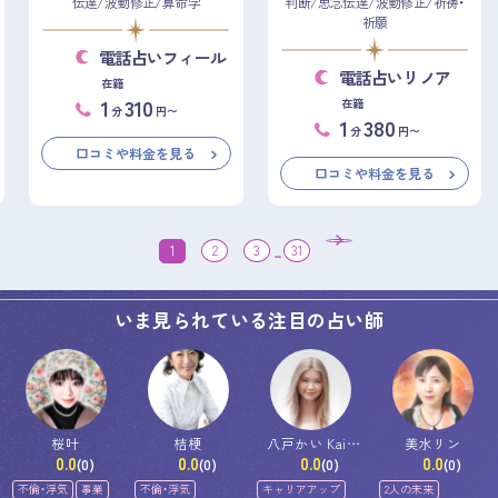
伝達/波動修正/算命学
判断/思念伝達/波動修正/祈祷・
祈願
電話占いフィール
電話占いリノア
在籍
1
310
在籍
分
円〜
1
380
分
円〜
口コミや料金を見る
口コミや料金を見る
1
2
3
...
31
いま見られている注目の占い師
桜叶
桔梗
八戸かい Kai-
美水リン
0.0
0.0
0.0
0.0
Hachinohe
(0)
(0)
(0)
(0)
不倫・浮気
事業
不倫・浮気
キャリアアップ
2人の未来