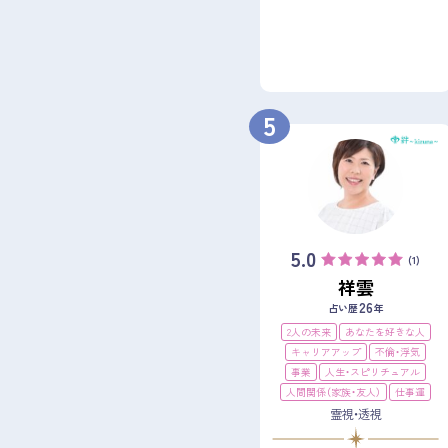
5
5.0
(1)
祥雲
26
占い歴
年
2人の未来
あなたを好きな人
キャリアアップ
不倫・浮気
事業
人生・スピリチュアル
人間関係（家族・友人）
仕事運
霊視・透視