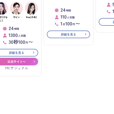
24
時間
110
人在籍
子(ひな
サビン
Noa(のあ)
こ)
1
100
〜
分
円
24
時間
1300
詳細を見る
人在籍
30秒100
〜
円
詳細を見る
公式サイトへ
PR:サジュナル