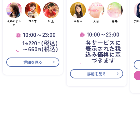
そめいよし
つかさ
紅玉
みちる
天音
春陽
灯凪
の
10:00～23:00
10:00～23:00
各サービスに
1
220
(税込)
分
円
表示された税
～660
(税込)
円
込み価格に基
づきます
詳細を見る
詳細を見る