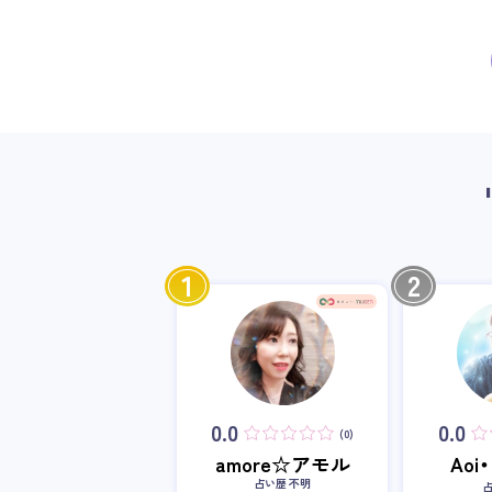
1
2
0.0
0.0
(0)
amore☆アモル
Ao
占い歴 不明