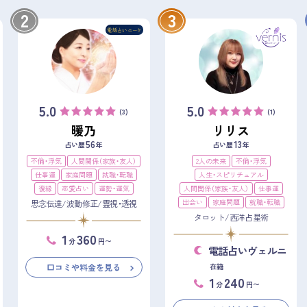
2
3
5.0
5.0
(3)
(1)
暖乃
リリス
56
13
占い歴
年
占い歴
年
不倫・浮気
人間関係（家族・友人）
2人の未来
不倫・浮気
仕事運
家庭問題
就職・転職
人生・スピリチュアル
復縁
恋愛占い
運勢・運気
人間関係（家族・友人）
仕事運
出会い
家庭問題
就職・転職
思念伝達/波動修正/霊視・透視
タロット/西洋占星術
1
360
分
円〜
電話占いヴェルニ
口コミや料金を見る
在籍
1
240
分
円〜