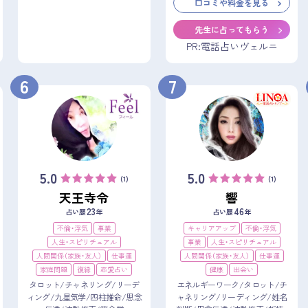
口コミや料金を見る
先生に占ってもらう
PR:電話占いヴェルニ
6
7
5.0
5.0
(1)
(1)
天王寺令
響
23
46
占い歴
年
占い歴
年
不倫・浮気
事業
キャリアアップ
不倫・浮気
人生・スピリチュアル
事業
人生・スピリチュアル
人間関係（家族・友人）
仕事運
人間関係（家族・友人）
仕事運
家庭問題
復縁
恋愛占い
健康
出会い
タロット/チャネリング/リーデ
エネルギーワーク/タロット/チ
ィング/九星気学/四柱推命/思念
ャネリング/リーディング/姓名