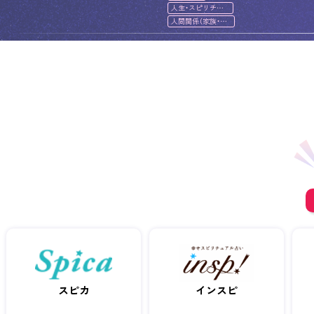
人生・スピリチュ
アル
人間関係（家族・友
人）
スピカ
インスピ