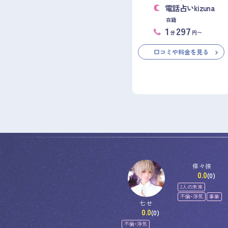
電話占いkizuna
在籍
1
297
分
円〜
口コミや料金を見る
倖々徠
0.0
(0)
2人の未来
不倫・浮気
事業
七せ
0.0
(0)
不倫・浮気