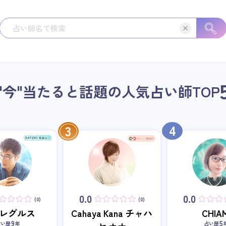
"今"当たると話題の人気占い師
TOP
4
3
0.0
0.0
(0)
(0)
i・レグルス
Cahaya Kana チャハ
CHIAM
9
5
占い歴
年
占い歴