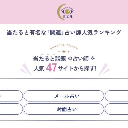
当たると有名な「開運」占い師人気ランキング
当たると話題
占い師
の
を
47
人気
サイトから探す！
い
メール占い
対面占い