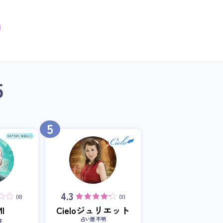
5
5
4.3
(0)
(3)
I
Cieloジュリエット
占い歴 不明
年