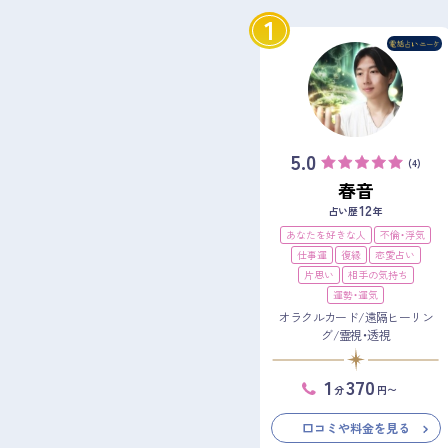
1
5.0
(4)
春音
12
占い歴
年
あなたを好きな人
不倫・浮気
仕事運
復縁
恋愛占い
片思い
相手の気持ち
運勢・運気
オラクルカード/遠隔ヒーリン
グ/霊視・透視
1
370
分
円〜
口コミや料金を見る