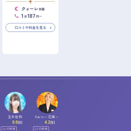
クォーレ
在籍
1
187
分
円〜
口コミや料金を見る
玉木佑和
Karin～花燐～
0.0
4.2
(0)
(6)
2人の未来
2人の未来