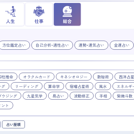
人生
仕事
総合
方位鑑定占い
自己分析・適性占い
運勢・運気占い
金運占い
四柱推命
オラクルカード
キネシオロジー
数秘術
西洋占
ング
リーディング
算命学
宿曜占星術
風水
エネルギ
ダウジング
九星気学
易占い
波動修正
手相
紫微斗数
メント
占い歴順