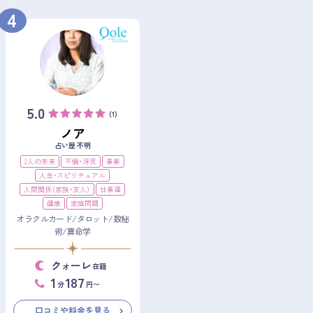
4
5.0
(1)
ノア
占い歴 不明
2人の未来
不倫・浮気
事業
人生・スピリチュアル
人間関係（家族・友人）
仕事運
健康
家庭問題
オラクルカード/タロット/数秘
術/算命学
クォーレ
在籍
1
187
分
円〜
口コミや料金を見る