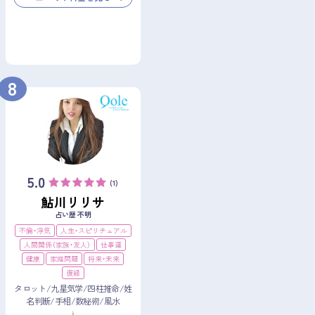
8
5.0
(1)
鮎川リリサ
占い歴 不明
不倫・浮気
人生・スピリチュアル
人間関係（家族・友人）
仕事運
健康
家庭問題
将来・未来
復縁
タロット/九星気学/四柱推命/姓
名判断/手相/数秘術/風水