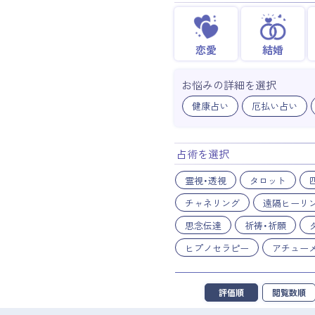
恋愛
結婚
お悩みの詳細を選択
健康占い
厄払い占い
占術を選択
霊視・透視
タロット
チャネリング
遠隔ヒーリ
思念伝達
祈祷・祈願
ヒプノセラピー
アチュー
評価順
閲覧数順