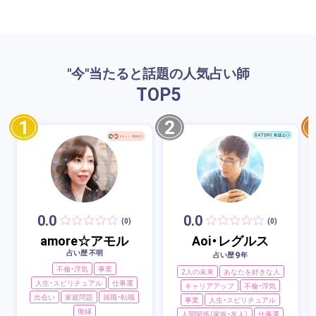
"今"当たると話題の人気占い師
TOP
5
1
2
0.0
0.0
(0)
(0)
amore☆アモル
Aoi・レグルス
占い歴 不明
9
占い歴
年
不倫・浮気
事業
2人の未来
あなたを好きな人
人生・スピリチュアル
仕事運
キャリアアップ
不倫・浮気
出会い
家庭問題
就職・転職
事業
人生・スピリチュアル
復縁
人間関係（家族・友人）
仕事運