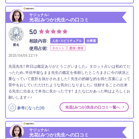
サジュナル：
光花(みつか)先生への口コミ
5.0
相談内容:
人生・スピリチュアル
仕事運
匿名
使用占術:
タロット
霊視・透視
2025/04/06 22:19
光花先生！ 昨日は鑑定ありがとうございました。 タロット占いは初めてだ
ったため、半信半疑なまま先生の鑑定を依頼したところまさに今の状況と
重なっていて度肝を抜かされました！ 先生の的確な的を得た言葉によって
背中をおしていただけたような気分になりました。 信頼することの出来
る先生に出会えて本当に良かったです！ またなにかあった時はよろしくお
願いします‍♂️‍♂️
光花(みつか)先生の口コミ一覧へ
参考になった(
0
)
サジュナル：
光花(みつか)先生への口コミ