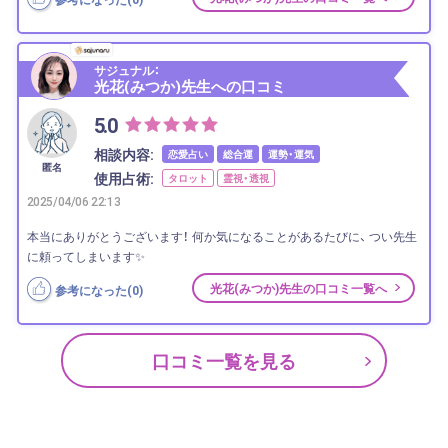
サジュナル：
光花(みつか)先生への口コミ
5.0
相談内容:
恋愛占い
総合運
運勢・運気
匿名
使用占術:
タロット
霊視・透視
2025/04/06 22:13
本当にありがとうございます！ 何か気になることがあるたびに、 つい先生
に頼ってしまいます✨
光花(みつか)先生の口コミ一覧へ
参考になった(
0
)
口コミ一覧を見る