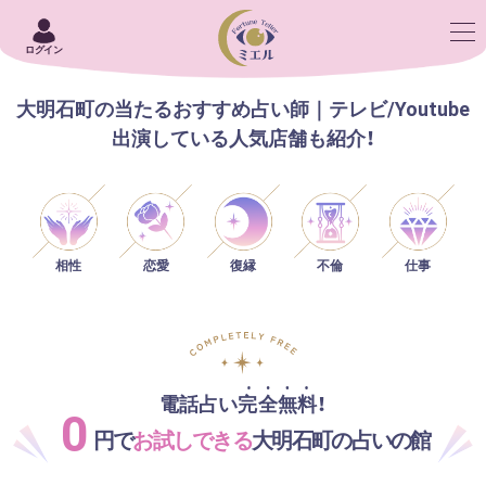
ログイン
大明石町の当たるおすすめ占い師｜テレビ/Youtube
出演している人気店舗も紹介！
相性
恋愛
仕事
復縁
不倫
電話占い完全無料！
0
円で
お試しできる
大明石町の占いの館