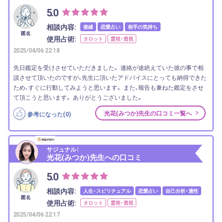
5.0
相談内容:
復縁
恋愛占い
相手の気持ち
匿名
使用占術:
タロット
霊視・透視
2025/04/06 22:18
先日鑑定を受けさせていただきました。 連絡が途絶えていた彼の事で相
談させて頂いたのですが、先生に頂いたアドバイスにとっても納得できた
ため、すぐに行動してみようと思います。 また、報告も兼ねた鑑定をさせ
て頂こうと思います。 ありがとうございました。
光花(みつか)先生の口コミ一覧へ
参考になった(
0
)
サジュナル：
光花(みつか)先生への口コミ
5.0
相談内容:
人生・スピリチュアル
恋愛占い
自己分析・適性
匿名
使用占術:
タロット
霊視・透視
2025/04/06 22:17