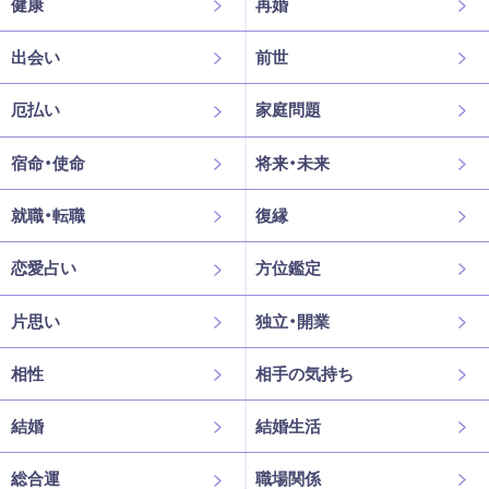
健康
再婚
出会い
前世
厄払い
家庭問題
宿命・使命
将来・未来
就職・転職
復縁
恋愛占い
方位鑑定
片思い
独立・開業
相性
相手の気持ち
結婚
結婚生活
総合運
職場関係