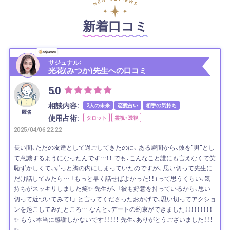
新着口コミ
サジュナル：
光花(みつか)先生への口コミ
5.0
相談内容:
2人の未来
恋愛占い
相手の気持ち
匿名
使用占術:
タロット
霊視・透視
2025/04/06 22:22
長い間、ただの友達として過ごしてきたのに、 ある瞬間から、彼を"男"とし
て意識するようになったんです…！！ でも、こんなこと誰にも言えなくて笑
恥ずかしくて、ずっと胸の内にしまっていたのですが、 思い切って先生に
だけ話してみたら… 「もっと早く話せばよかった！！」って思うくらい、気
持ちがスッキリしました笑✨ 先生が、 「彼も好意を持っているから、思い
切って近づいてみて！」 と言ってくださったおかげで、思い切ってアクショ
ンを起こしてみたところ… なんと、デートの約束ができました！！！！！！！！！
✨ もう、本当に感謝しかないです！！！！！ 先生、ありがとうございました！！！
✨