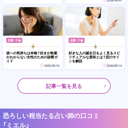
2026/04/09
恋愛・不倫
恋愛・不倫
彼への気持ちは本物？好きか執着
好きな人の誕生日をよく見るスピ
かわからない女性のための診断ガ
リチュアルな意味とは？恋のサイ
イド
ンを解説
2025/05/16
2026/05/10
記事一覧を見る
恐ろしい程当たる占い師の口コミ
「ミエル」