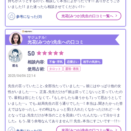
持ちがスッとするので、 相談して本当によかったです！！ ありがとうござ
いました！！ また迷ったら相談させてください！！✨
光花(みつか)先生の口コミ一覧へ
参考になった(
0
)
サジュナル：
光花(みつか)先生への口コミ
5.0
相談内容:
不倫・浮気
恋愛占い
相手の気持ち
匿名
使用占術:
タロット
霊視・透視
2025/04/06 22:14
先生の言っていたこと、全部当たっていました…。彼にはやっぱり他の女
性がいました……。 正直、先生だけが「彼は戻ってこない」と言っていたの
で、 最初は信じたくなくて、 「もしかしたら違うかも？」って思おうとして
いました…。 でも、結局先生の言う通りでした…！ 本当は、聞きたかった答
えではなかったし、 その時はちょっと受け入れたくなかったけれど… 今
となっては、先生だけが本当のことを見抜いていたんだな、って分かりま
した。 もう、疑う余地なんてありません！！ 先生、本当にすごいです…！！✨
光花(みつか)先生の口コミ一覧へ
参考になった(
0
)