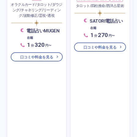
オラクルカード/タロット/ダウジ
タロット/四柱推命/西洋占星術
ング/チャネリング/リーディン
グ/波動修正/霊視・透視
SATORI電話占い
在籍
電話占いMUGEN
1
270
分
円〜
在籍
1
320
分
円〜
口コミや料金を見る
口コミや料金を見る