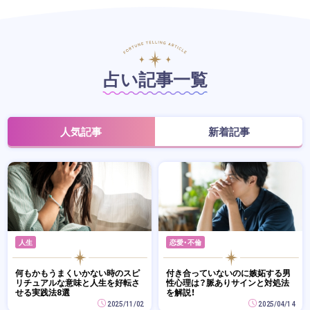
占い記事一覧
人気記事
新着記事
人生
恋愛・不倫
何もかもうまくいかない時のスピ
付き合っていないのに嫉妬する男
リチュアルな意味と人生を好転さ
性心理は？脈ありサインと対処法
せる実践法8選
を解説！
2025/11/02
2025/04/14