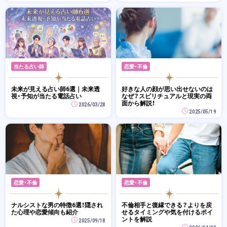
当たる占い師
恋愛・不倫
未来が見える占い師6選｜未来透
好きな人の顔が思い出せないのは
視・予知が当たる電話占い
なぜ？スピリチュアルと現実の両
面から解説！
2026/03/28
2025/05/19
恋愛・不倫
恋愛・不倫
ナルシストな男の特徴6選！隠され
不倫相手と復縁できる？よりを戻
た心理や恋愛傾向も紹介
せるタイミングや気を付けるポイ
ントを解説
2025/09/18