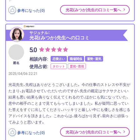
光花(みつか)先生の口コミ一覧へ
参考になった(
0
)
サジュナル：
光花(みつか)先生への口コミ
5.0
相談内容:
恋愛占い
職場関係
運勢・運気
匿名
使用占術:
タロット
霊視・透視
2025/04/06 22:21
光花先生、先程はありがとうございました。 今の仕事のストレスや不安が
たまり、お電話させていただいたのですが、先生の鑑定はサクサクといい
結果も悪い結果も偽りなく伝えてくれるので、ほかにも気になっていた、
意中の相手のことまで見てもらってしまいました。 私が疑問に思ってい
た答えをすぐに出してくださり、ハッキリと厳しい中にも優しさを感じる
アドバイスを頂きました。 これからは、後ろばかり見ず、前向きに頑張っ
てみようと思います。
光花(みつか)先生の口コミ一覧へ
参考になった(
0
)