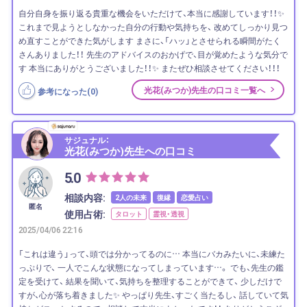
自分自身を振り返る貴重な機会をいただけて、本当に感謝しています！！✨
これまで見ようとしなかった自分の行動や気持ちを、 改めてしっかり見つ
め直すことができた気がします まさに、「ハッ」とさせられる瞬間がたく
さんありました！！ 先生のアドバイスのおかげで、目が覚めたような気分で
す 本当にありがとうございました！！✨ またぜひ相談させてください！！！
光花(みつか)先生の口コミ一覧へ
参考になった(
0
)
サジュナル：
光花(みつか)先生への口コミ
5.0
相談内容:
2人の未来
復縁
恋愛占い
匿名
使用占術:
タロット
霊視・透視
2025/04/06 22:16
「これは違う」って、頭では分かってるのに… 本当にバカみたいに、未練た
っぷりで、 一人でこんな状態になってしまっています…。 でも、先生の鑑
定を受けて、 結果を聞いて、気持ちを整理することができて、 少しだけで
すが、心が落ち着きました✨ やっぱり先生、すごく当たるし、 話していて気