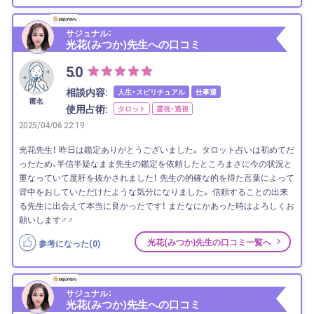
サジュナル：
光花(みつか)先生への口コミ
5.0
相談内容:
人生・スピリチュアル
仕事運
匿名
使用占術:
タロット
霊視・透視
2025/04/06 22:19
光花先生！ 昨日は鑑定ありがとうございました。 タロット占いは初めてだ
ったため、半信半疑なまま先生の鑑定を依頼したところまさに今の状況と
重なっていて度肝を抜かされました！ 先生の的確な的を得た言葉によって
背中をおしていただけたような気分になりました。 信頼することの出来
る先生に出会えて本当に良かったです！ またなにかあった時はよろしくお
願いします‍♂️‍♂️
光花(みつか)先生の口コミ一覧へ
参考になった(
0
)
サジュナル：
光花(みつか)先生への口コミ