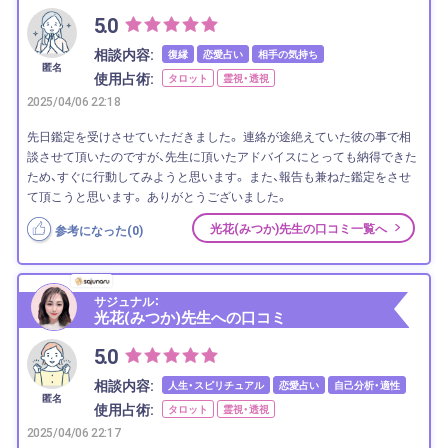
5.0
相談内容:
復縁
恋愛占い
相手の気持ち
匿名
使用占術:
タロット
霊視・透視
2025/04/06 22:18
先日鑑定を受けさせていただきました。 連絡が途絶えていた彼の事で相
談させて頂いたのですが、先生に頂いたアドバイスにとっても納得できた
ため、すぐに行動してみようと思います。 また、報告も兼ねた鑑定をさせ
て頂こうと思います。 ありがとうございました。
光花(みつか)先生の口コミ一覧へ
参考になった(
0
)
サジュナル：
光花(みつか)先生への口コミ
5.0
相談内容:
人生・スピリチュアル
恋愛占い
自己分析・適性
匿名
使用占術:
タロット
霊視・透視
2025/04/06 22:17