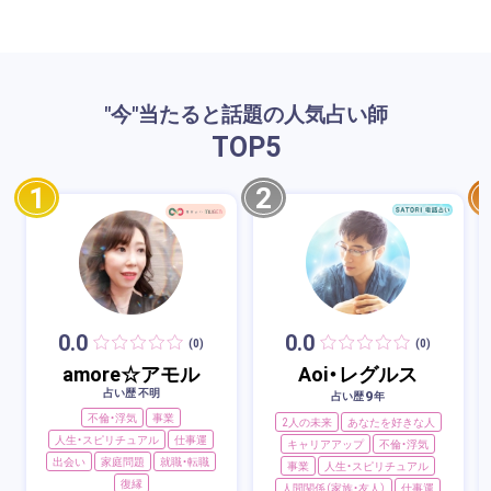
"今"当たると話題の人気占い師
TOP
5
1
2
0.0
0.0
(0)
(0)
amore☆アモル
Aoi・レグルス
占い歴 不明
9
占い歴
年
不倫・浮気
事業
2人の未来
あなたを好きな人
人生・スピリチュアル
仕事運
キャリアアップ
不倫・浮気
出会い
家庭問題
就職・転職
事業
人生・スピリチュアル
復縁
人間関係（家族・友人）
仕事運