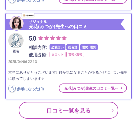
サジュナル：
光花(みつか)先生への口コミ
5.0
相談内容:
恋愛占い
総合運
運勢・運気
匿名
使用占術:
タロット
霊視・透視
2025/04/06 22:13
本当にありがとうございます！ 何か気になることがあるたびに、 つい先生
に頼ってしまいます✨
光花(みつか)先生の口コミ一覧へ
参考になった(
0
)
口コミ一覧を見る