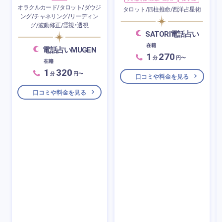
オラクルカード/タロット/ダウジ
タロット/四柱推命/西洋占星術
ング/チャネリング/リーディン
グ/波動修正/霊視・透視
SATORI電話占い
在籍
電話占いMUGEN
1
270
分
円〜
在籍
1
320
分
円〜
口コミや料金を見る
口コミや料金を見る