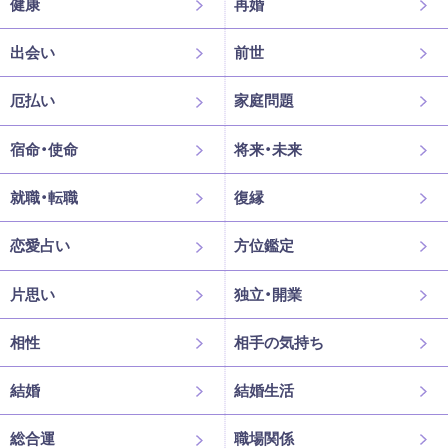
健康
再婚
出会い
前世
厄払い
家庭問題
宿命・使命
将来・未来
就職・転職
復縁
恋愛占い
方位鑑定
片思い
独立・開業
相性
相手の気持ち
結婚
結婚生活
総合運
職場関係