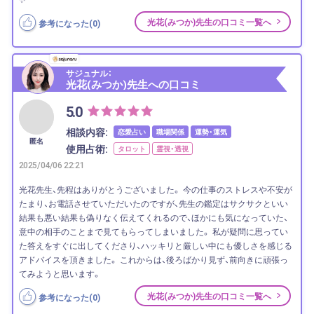
光花(みつか)先生の口コミ一覧へ
参考になった(
0
)
サジュナル：
光花(みつか)先生への口コミ
5.0
相談内容:
恋愛占い
職場関係
運勢・運気
匿名
使用占術:
タロット
霊視・透視
2025/04/06 22:21
光花先生、先程はありがとうございました。 今の仕事のストレスや不安が
たまり、お電話させていただいたのですが、先生の鑑定はサクサクといい
結果も悪い結果も偽りなく伝えてくれるので、ほかにも気になっていた、
意中の相手のことまで見てもらってしまいました。 私が疑問に思ってい
た答えをすぐに出してくださり、ハッキリと厳しい中にも優しさを感じる
アドバイスを頂きました。 これからは、後ろばかり見ず、前向きに頑張っ
てみようと思います。
光花(みつか)先生の口コミ一覧へ
参考になった(
0
)