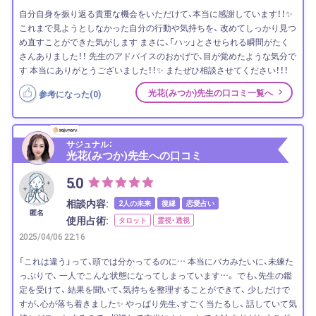
自分自身を振り返る貴重な機会をいただけて、本当に感謝しています！！✨
これまで見ようとしなかった自分の行動や気持ちを、 改めてしっかり見つ
め直すことができた気がします まさに、「ハッ」とさせられる瞬間がたく
さんありました！！ 先生のアドバイスのおかげで、目が覚めたような気分で
す 本当にありがとうございました！！✨ またぜひ相談させてください！！！
光花(みつか)先生の口コミ一覧へ
参考になった(
0
)
サジュナル：
光花(みつか)先生への口コミ
5.0
相談内容:
2人の未来
復縁
恋愛占い
匿名
使用占術:
タロット
霊視・透視
2025/04/06 22:16
「これは違う」って、頭では分かってるのに… 本当にバカみたいに、未練た
っぷりで、 一人でこんな状態になってしまっています…。 でも、先生の鑑
定を受けて、 結果を聞いて、気持ちを整理することができて、 少しだけで
すが、心が落ち着きました✨ やっぱり先生、すごく当たるし、 話していて気