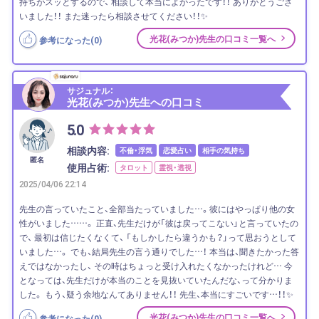
持ちがスッとするので、 相談して本当によかったです！！ ありがとうござ
いました！！ また迷ったら相談させてください！！✨
光花(みつか)先生の口コミ一覧へ
参考になった(
0
)
サジュナル：
光花(みつか)先生への口コミ
5.0
相談内容:
不倫・浮気
恋愛占い
相手の気持ち
匿名
使用占術:
タロット
霊視・透視
2025/04/06 22:14
先生の言っていたこと、全部当たっていました…。彼にはやっぱり他の女
性がいました……。 正直、先生だけが「彼は戻ってこない」と言っていたの
で、 最初は信じたくなくて、 「もしかしたら違うかも？」って思おうとして
いました…。 でも、結局先生の言う通りでした…！ 本当は、聞きたかった答
えではなかったし、 その時はちょっと受け入れたくなかったけれど… 今
となっては、先生だけが本当のことを見抜いていたんだな、って分かりま
した。 もう、疑う余地なんてありません！！ 先生、本当にすごいです…！！✨
光花(みつか)先生の口コミ一覧へ
参考になった(
0
)