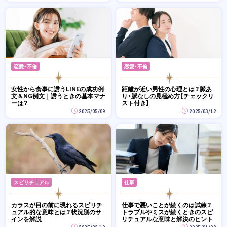
恋愛・不倫
恋愛・不倫
女性から食事に誘うLINEの成功例
距離が近い男性の心理とは？脈あ
文＆NG例文｜誘うときの基本マナ
り・脈なしの見極め方【チェックリ
ーは？
スト付き】
2025/05/09
2025/03/12
スピリチュアル
仕事
カラスが目の前に現れるスピリチ
仕事で悪いことが続くのは試練？
ュアル的な意味とは？状況別のサ
トラブルやミスが続くときのスピ
インを解説
リチュアルな意味と解決のヒント