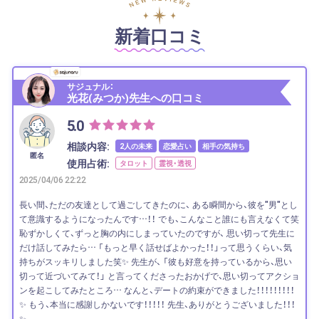
新着口コミ
サジュナル：
光花(みつか)先生への口コミ
5.0
相談内容:
2人の未来
恋愛占い
相手の気持ち
匿名
使用占術:
タロット
霊視・透視
2025/04/06 22:22
長い間、ただの友達として過ごしてきたのに、 ある瞬間から、彼を"男"とし
て意識するようになったんです…！！ でも、こんなこと誰にも言えなくて笑
恥ずかしくて、ずっと胸の内にしまっていたのですが、 思い切って先生に
だけ話してみたら… 「もっと早く話せばよかった！！」って思うくらい、気
持ちがスッキリしました笑✨ 先生が、 「彼も好意を持っているから、思い
切って近づいてみて！」 と言ってくださったおかげで、思い切ってアクショ
ンを起こしてみたところ… なんと、デートの約束ができました！！！！！！！！！
✨ もう、本当に感謝しかないです！！！！！ 先生、ありがとうございました！！！
✨