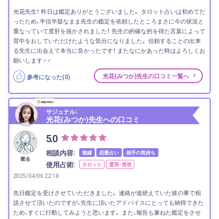
光花先生！ 昨日は鑑定ありがとうございました。 タロット占いは初めてだ
ったため、半信半疑なまま先生の鑑定を依頼したところまさに今の状況と
重なっていて度肝を抜かされました！ 先生の的確な的を得た言葉によって
背中をおしていただけたような気分になりました。 信頼することの出来
る先生に出会えて本当に良かったです！ またなにかあった時はよろしくお
願いします‍♂️‍♂️
光花(みつか)先生の口コミ一覧へ
参考になった(
0
)
サジュナル：
光花(みつか)先生への口コミ
5.0
相談内容:
復縁
恋愛占い
相手の気持ち
匿名
使用占術:
タロット
霊視・透視
2025/04/06 22:18
先日鑑定を受けさせていただきました。 連絡が途絶えていた彼の事で相
談させて頂いたのですが、先生に頂いたアドバイスにとっても納得できた
ため、すぐに行動してみようと思います。 また、報告も兼ねた鑑定をさせ