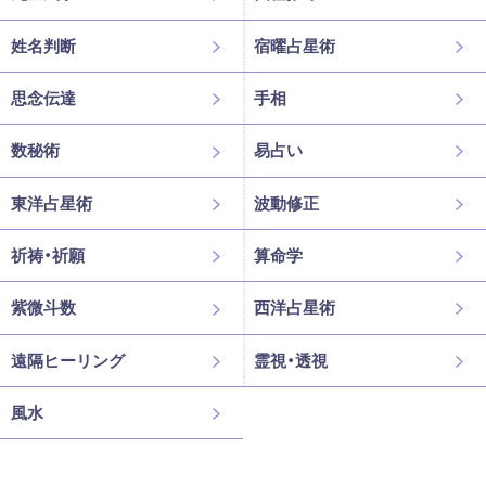
姓名判断
宿曜占星術
思念伝達
手相
数秘術
易占い
東洋占星術
波動修正
祈祷・祈願
算命学
紫微斗数
西洋占星術
遠隔ヒーリング
霊視・透視
風水