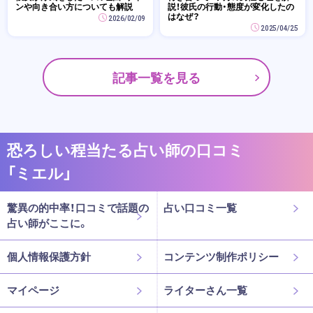
ンや向き合い方についても解説
説！彼氏の行動・態度が変化したの
はなぜ？
2026/02/09
2025/04/25
記事一覧を見る
恐ろしい程当たる占い師の口コミ
「ミエル」
驚異の的中率！口コミで話題の
占い口コミ一覧
占い師がここに。
個人情報保護方針
コンテンツ制作ポリシー
マイページ
ライターさん一覧