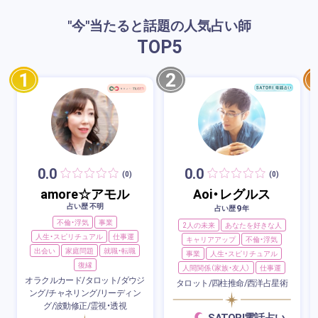
"今"当たると話題の人気占い師
TOP
5
1
2
0.0
0.0
(0)
(0)
amore☆アモル
Aoi・レグルス
占い歴 不明
9
占い歴
年
不倫・浮気
事業
2人の未来
あなたを好きな人
人生・スピリチュアル
仕事運
キャリアアップ
不倫・浮気
出会い
家庭問題
就職・転職
事業
人生・スピリチュアル
復縁
人間関係（家族・友人）
仕事運
オラクルカード/タロット/ダウジ
タロット/四柱推命/西洋占星術
ング/チャネリング/リーディン
グ/波動修正/霊視・透視
SATORI電話占い