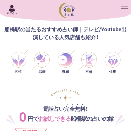
ログイン
船橋駅の当たるおすすめ占い師｜テレビ/Youtube出
演している人気店舗も紹介！
相性
恋愛
仕事
復縁
不倫
電話占い完全無料！
0
円で
お試しできる
船橋駅の占いの館