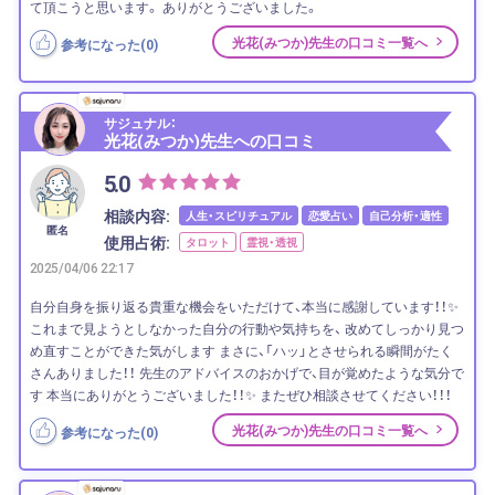
て頂こうと思います。 ありがとうございました。
光花(みつか)先生の口コミ一覧へ
参考になった(
0
)
サジュナル：
光花(みつか)先生への口コミ
5.0
相談内容:
人生・スピリチュアル
恋愛占い
自己分析・適性
匿名
使用占術:
タロット
霊視・透視
2025/04/06 22:17
自分自身を振り返る貴重な機会をいただけて、本当に感謝しています！！✨
これまで見ようとしなかった自分の行動や気持ちを、 改めてしっかり見つ
め直すことができた気がします まさに、「ハッ」とさせられる瞬間がたく
さんありました！！ 先生のアドバイスのおかげで、目が覚めたような気分で
す 本当にありがとうございました！！✨ またぜひ相談させてください！！！
光花(みつか)先生の口コミ一覧へ
参考になった(
0
)