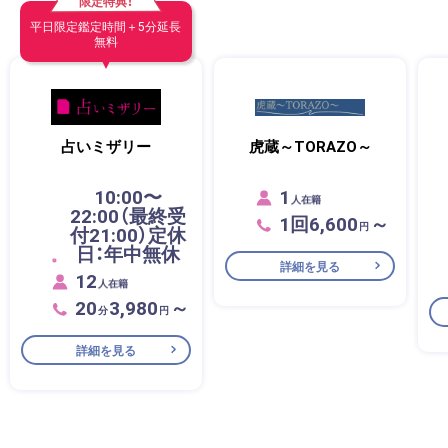
限定特典！
平日限定鑑定時間＋5分延長
無料
占いミザリー
​虎蔵～TORAZO～
10:00〜
1
人在籍
22:00（最終受
1回6,600
～
円
付21:00）定休
日：年中無休
詳細を見る
12
人在籍
20
3,980
～
分
円
詳細を見る