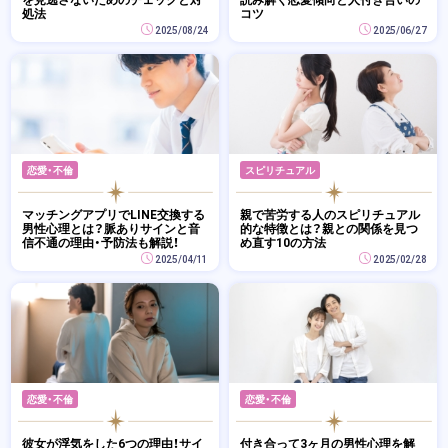
処法
コツ
2025/08/24
2025/06/27
恋愛・不倫
スピリチュアル
マッチングアプリでLINE交換する
親で苦労する人のスピリチュアル
男性心理とは？脈ありサインと音
的な特徴とは？親との関係を見つ
信不通の理由・予防法も解説！
め直す10の方法
2025/04/11
2025/02/28
恋愛・不倫
恋愛・不倫
彼女が浮気をした6つの理由！サイ
付き合って3ヶ月の男性心理を解