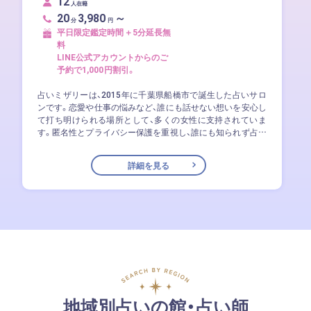
12
人在籍
20
3,980
～
分
円
平日限定鑑定時間＋5分延長無
料
LINE公式アカウントからのご
予約で1,000円割引。
占いミザリーは、2015年に千葉県船橋市で誕生した占いサロ
ンです。恋愛や仕事の悩みなど、誰にも話せない想いを安心し
て打ち明けられる場所として、多くの女性に支持されていま
す。匿名性とプライバシー保護を重視し、誰にも知られず占い
が受けられる環境づくりに力を入れているのが特徴です。「当
たる」だけでなく、気持ちや未来までも前向きに変える鑑定を
詳細を見る
目指し、タロットや霊視をはじめとする多彩な占術で一人ひと
りに寄り添います。オカルト色を排したクリアなサービスに
も定評があり、占いの新しい価値を感じられるサロンです。
地域別占いの館・占い師