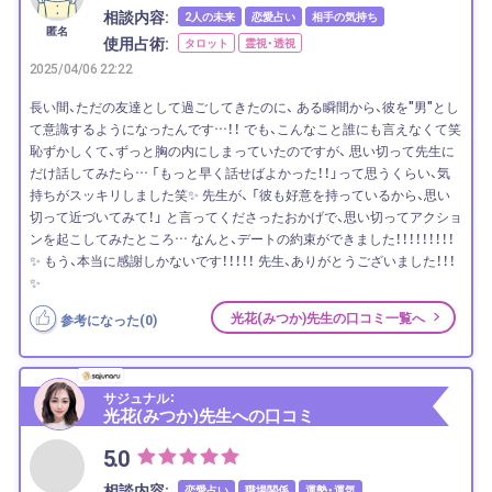
相談内容:
2人の未来
恋愛占い
相手の気持ち
匿名
使用占術:
タロット
霊視・透視
2025/04/06 22:22
長い間、ただの友達として過ごしてきたのに、 ある瞬間から、彼を"男"とし
て意識するようになったんです…！！ でも、こんなこと誰にも言えなくて笑
恥ずかしくて、ずっと胸の内にしまっていたのですが、 思い切って先生に
だけ話してみたら… 「もっと早く話せばよかった！！」って思うくらい、気
持ちがスッキリしました笑✨ 先生が、 「彼も好意を持っているから、思い
切って近づいてみて！」 と言ってくださったおかげで、思い切ってアクショ
ンを起こしてみたところ… なんと、デートの約束ができました！！！！！！！！！
✨ もう、本当に感謝しかないです！！！！！ 先生、ありがとうございました！！！
✨
光花(みつか)先生の口コミ一覧へ
参考になった(
0
)
サジュナル：
光花(みつか)先生への口コミ
5.0
相談内容:
恋愛占い
職場関係
運勢・運気