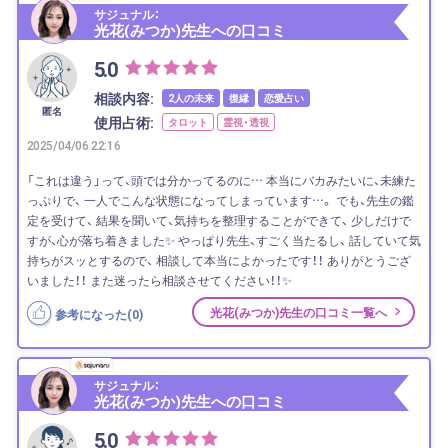
サジュナル：
光花(みつか)先生への口コミ
5.0
相談内容:
2人の未来
復縁
恋愛占い
匿名
使用占術:
タロット
霊視・透視
2025/04/06 22:16
「これは違う」って、頭では分かってるのに… 本当にバカみたいに、未練た
っぷりで、 一人でこんな状態になってしまっています…。 でも、先生の鑑
定を受けて、 結果を聞いて、気持ちを整理することができて、 少しだけで
すが、心が落ち着きました✨ やっぱり先生、すごく当たるし、 話していて気
持ちがスッとするので、 相談して本当によかったです！！ ありがとうござ
いました！！ また迷ったら相談させてください！！✨
光花(みつか)先生の口コミ一覧へ
参考になった(
0
)
サジュナル：
光花(みつか)先生への口コミ
5.0