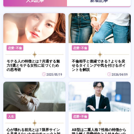
恋愛・不倫
恋愛・不倫
モテる人の特徴とは？共通する魅
不倫相手と復縁できる？よりを戻
力5選とモテる女性に近づくため
せるタイミングや気を付けるポイ
の思考術
ントを解説
2025/05/19
2026/04/09
人生
恋愛・不倫
心が壊れる前兆とは？限界サイン
AB型は二重人格？性格の特徴から
を見逃さないためのチェックと対
読み解く恋愛傾向と人付き合いの