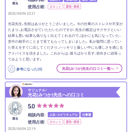
匿名
使用占術:
タロット
霊視・透視
2025/04/06 22:21
光花先生、先程はありがとうございました。 今の仕事のストレスや不安が
たまり、お電話させていただいたのですが、先生の鑑定はサクサクといい
結果も悪い結果も偽りなく伝えてくれるので、ほかにも気になっていた、
意中の相手のことまで見てもらってしまいました。 私が疑問に思ってい
た答えをすぐに出してくださり、ハッキリと厳しい中にも優しさを感じる
アドバイスを頂きました。 これからは、後ろばかり見ず、前向きに頑張っ
てみようと思います。
光花(みつか)先生の口コミ一覧へ
参考になった(
0
)
サジュナル：
光花(みつか)先生への口コミ
5.0
相談内容:
人生・スピリチュアル
仕事運
匿名
使用占術:
タロット
霊視・透視
2025/04/06 22:19