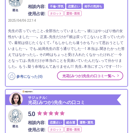
相談内容:
不倫・浮気
恋愛占い
相手の気持ち
匿名
使用占術:
タロット
霊視・透視
2025/04/06 22:14
先生の言っていたこと、全部当たっていました…。彼にはやっぱり他の女
性がいました……。 正直、先生だけが「彼は戻ってこない」と言っていたの
で、 最初は信じたくなくて、 「もしかしたら違うかも？」って思おうとして
いました…。 でも、結局先生の言う通りでした…！ 本当は、聞きたかった答
えではなかったし、 その時はちょっと受け入れたくなかったけれど… 今
となっては、先生だけが本当のことを見抜いていたんだな、って分かりま
した。 もう、疑う余地なんてありません！！ 先生、本当にすごいです…！！✨
光花(みつか)先生の口コミ一覧へ
参考になった(
0
)
サジュナル：
光花(みつか)先生への口コミ
5.0
相談内容:
恋愛占い
総合運
運勢・運気
匿名
使用占術:
タロット
霊視・透視