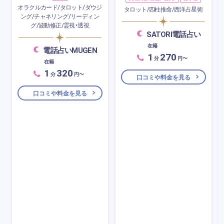
オラクルカード/タロット/ダウジ
タロット/四柱推命/西洋占星術
ング/チャネリング/リーディン
グ/波動修正/霊視・透視
SATORI電話占い
在籍
電話占いMUGEN
1
270
分
円〜
在籍
1
320
分
円〜
口コミや料金を見る
口コミや料金を見る