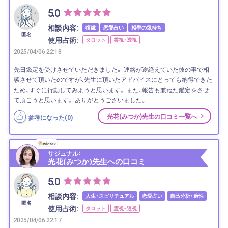
5.0
相談内容:
復縁
恋愛占い
相手の気持ち
匿名
使用占術:
タロット
霊視・透視
2025/04/06 22:18
先日鑑定を受けさせていただきました。 連絡が途絶えていた彼の事で相
談させて頂いたのですが、先生に頂いたアドバイスにとっても納得できた
ため、すぐに行動してみようと思います。 また、報告も兼ねた鑑定をさせ
て頂こうと思います。 ありがとうございました。
光花(みつか)先生の口コミ一覧へ
参考になった(
0
)
サジュナル：
光花(みつか)先生への口コミ
5.0
相談内容:
人生・スピリチュアル
恋愛占い
自己分析・適性
匿名
使用占術:
タロット
霊視・透視
2025/04/06 22:17