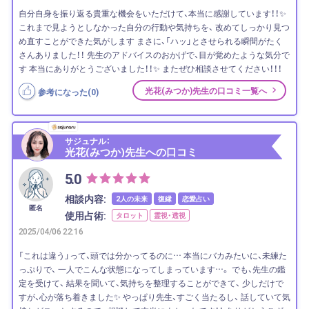
自分自身を振り返る貴重な機会をいただけて、本当に感謝しています！！✨
これまで見ようとしなかった自分の行動や気持ちを、 改めてしっかり見つ
め直すことができた気がします まさに、「ハッ」とさせられる瞬間がたく
さんありました！！ 先生のアドバイスのおかげで、目が覚めたような気分で
す 本当にありがとうございました！！✨ またぜひ相談させてください！！！
光花(みつか)先生の口コミ一覧へ
参考になった(
0
)
サジュナル：
光花(みつか)先生への口コミ
5.0
相談内容:
2人の未来
復縁
恋愛占い
匿名
使用占術:
タロット
霊視・透視
2025/04/06 22:16
「これは違う」って、頭では分かってるのに… 本当にバカみたいに、未練た
っぷりで、 一人でこんな状態になってしまっています…。 でも、先生の鑑
定を受けて、 結果を聞いて、気持ちを整理することができて、 少しだけで
すが、心が落ち着きました✨ やっぱり先生、すごく当たるし、 話していて気