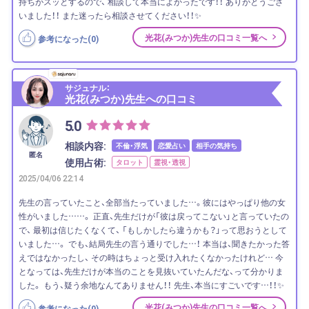
持ちがスッとするので、 相談して本当によかったです！！ ありがとうござ
いました！！ また迷ったら相談させてください！！✨
光花(みつか)先生の口コミ一覧へ
参考になった(
0
)
サジュナル：
光花(みつか)先生への口コミ
5.0
相談内容:
不倫・浮気
恋愛占い
相手の気持ち
匿名
使用占術:
タロット
霊視・透視
2025/04/06 22:14
先生の言っていたこと、全部当たっていました…。彼にはやっぱり他の女
性がいました……。 正直、先生だけが「彼は戻ってこない」と言っていたの
で、 最初は信じたくなくて、 「もしかしたら違うかも？」って思おうとして
いました…。 でも、結局先生の言う通りでした…！ 本当は、聞きたかった答
えではなかったし、 その時はちょっと受け入れたくなかったけれど… 今
となっては、先生だけが本当のことを見抜いていたんだな、って分かりま
した。 もう、疑う余地なんてありません！！ 先生、本当にすごいです…！！✨
光花(みつか)先生の口コミ一覧へ
参考になった(
0
)