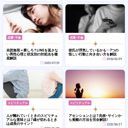
恋愛・不倫
恋愛・不倫
未読無視＝察しろ？LINEを返さな
彼氏が浮気しているかも…7つの
い男性心理と状況別の対処法を徹
怪しい行動と向き合い方を解説
底解説
2026/02/09
2025/07/29
スピリチュアル
スピリチュアル
人が離れていくときのスピリチュ
アセンションとは？兆候・サインか
アルな意味とは？縁が切れるとき
ら覚醒の方法を完全解説！
は成長のサイン？
2025/06/27