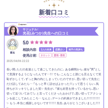
新着口コミ
サジュナル：
光花(みつか)先生への口コミ
5.0
相談内容:
2人の未来
恋愛占い
相手の気持ち
匿名
使用占術:
タロット
霊視・透視
2025/04/06 22:22
長い間、ただの友達として過ごしてきたのに、 ある瞬間から、彼を"男"とし
て意識するようになったんです…！！ でも、こんなこと誰にも言えなくて笑
恥ずかしくて、ずっと胸の内にしまっていたのですが、 思い切って先生に
だけ話してみたら… 「もっと早く話せばよかった！！」って思うくらい、気
持ちがスッキリしました笑✨ 先生が、 「彼も好意を持っているから、思い
切って近づいてみて！」 と言ってくださったおかげで、思い切ってアクショ
ンを起こしてみたところ… なんと、デートの約束ができました！！！！！！！！！
✨ もう、本当に感謝しかないです！！！！！ 先生、ありがとうございました！！！
✨