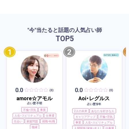
"今"当たると話題の人気占い師
TOP
5
1
2
0.0
0.0
(0)
(0)
amore☆アモル
Aoi・レグルス
占い歴 不明
9
占い歴
年
不倫・浮気
事業
2人の未来
あなたを好きな人
人生・スピリチュアル
仕事運
キャリアアップ
不倫・浮気
出会い
家庭問題
就職・転職
事業
人生・スピリチュアル
復縁
人間関係（家族・友人）
仕事運