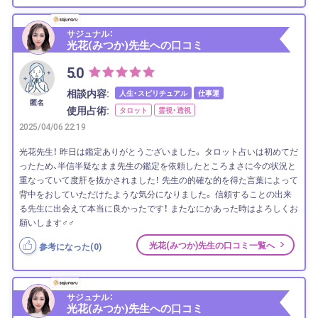
サジュナル：
光花(みつか)先生への口コミ
5.0
相談内容:
人生・スピリチュアル
仕事運
匿名
使用占術:
タロット
霊視・透視
2025/04/06 22:19
光花先生！ 昨日は鑑定ありがとうございました。 タロット占いは初めてだ
ったため、半信半疑なまま先生の鑑定を依頼したところまさに今の状況と
重なっていて度肝を抜かされました！ 先生の的確な的を得た言葉によって
背中をおしていただけたような気分になりました。 信頼することの出来
る先生に出会えて本当に良かったです！ またなにかあった時はよろしくお
願いします‍♂️‍♂️
光花(みつか)先生の口コミ一覧へ
参考になった(
0
)
サジュナル：
光花(みつか)先生への口コミ