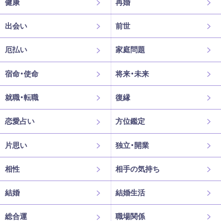
健康
再婚
出会い
前世
厄払い
家庭問題
宿命・使命
将来・未来
就職・転職
復縁
恋愛占い
方位鑑定
片思い
独立・開業
相性
相手の気持ち
結婚
結婚生活
総合運
職場関係