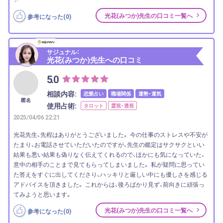
光花(みつか)先生の口コミ一覧へ
参考になった(
0
)
サジュナル：
光花(みつか)先生への口コミ
5.0
相談内容:
恋愛占い
職場関係
運勢・運気
匿名
使用占術:
タロット
霊視・透視
2025/04/06 22:21
光花先生、先程はありがとうございました。 今の仕事のストレスや不安が
たまり、お電話させていただいたのですが、先生の鑑定はサクサクといい
結果も悪い結果も偽りなく伝えてくれるので、ほかにも気になっていた、
意中の相手のことまで見てもらってしまいました。 私が疑問に思ってい
た答えをすぐに出してくださり、ハッキリと厳しい中にも優しさを感じる
アドバイスを頂きました。 これからは、後ろばかり見ず、前向きに頑張っ
てみようと思います。
光花(みつか)先生の口コミ一覧へ
参考になった(
0
)