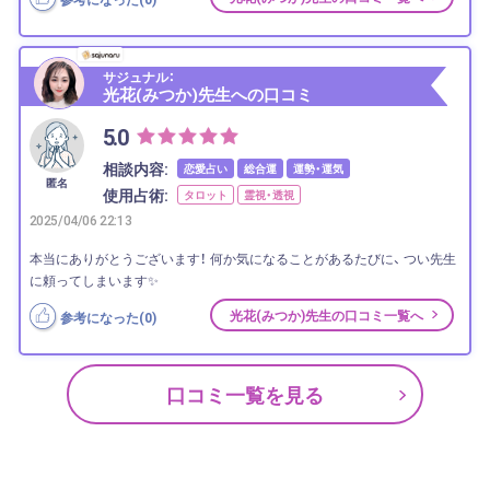
サジュナル：
光花(みつか)先生への口コミ
5.0
相談内容:
恋愛占い
総合運
運勢・運気
匿名
使用占術:
タロット
霊視・透視
2025/04/06 22:13
本当にありがとうございます！ 何か気になることがあるたびに、 つい先生
に頼ってしまいます✨
光花(みつか)先生の口コミ一覧へ
参考になった(
0
)
口コミ一覧を見る