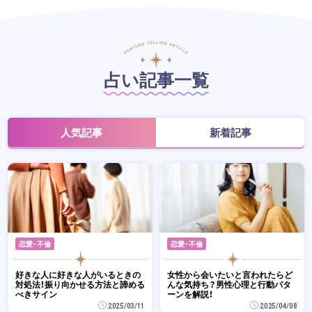
占い記事一覧
人気記事
新着記事
恋愛・不倫
恋愛・不倫
好きな人に好きな人がいるときの
女性から会いたいと言われたらど
対処法！振り向かせる方法と諦める
んな気持ち？男性心理と行動パタ
べきサイン
ーンを解説！
2025/03/11
2025/04/08