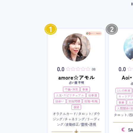
1
2
0.0
0.0
(0)
amore☆アモル
Ao
占い歴 不明
不倫・浮気
事業
2人の未来
人生・スピリチュアル
仕事運
キャリア
出会い
家庭問題
就職・転職
事業
人
復縁
人間関係（家
オラクルカード/タロット/ダウ
タロット/四
ジング/チャネリング/リーディ
ング/波動修正/霊視・透視
S