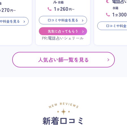
電話占
ル
在籍
籍
1
260
在籍
270
分
円〜
分
円〜
1
300
分
口コミや料金を見る
や料金を見る
口コミや料金
先生に占ってもらう
PR:電話占いシェリール
人気占い師一覧を見る
新着口コミ