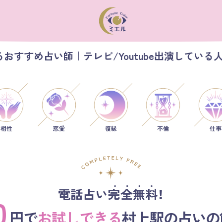
おすすめ占い師｜テレビ/Youtube出演している
相性
恋愛
仕事
復縁
不倫
電話占い完全無料！
0
円で
お試しできる
村上駅の占いの