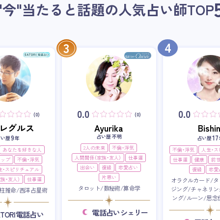
"今"当たると話題の人気占い師
TOP
4
3
0.0
0.0
(0)
(0)
i・レグルス
Ayurika
Bishin
占い歴 不明
9
17
占い歴
年
占い歴
2人の未来
不倫・浮気
あなたを好きな人
不倫・浮気
人生・
人間関係（家族・友人）
仕事運
アップ
不倫・浮気
仕事運
健康
前
出会い
復縁
恋愛占い
生・スピリチュアル
復縁
恋愛
片思い
族・友人）
仕事運
オラクルカード/タ
タロット/数秘術/算命学
ジング/チャネリン
柱推命/西洋占星術
ング/ルーン/思念
電話占いシェリー
ATORI電話占い