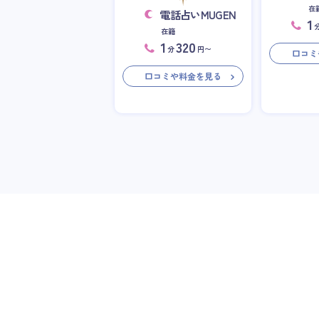
在
電話占いMUGEN
1
在籍
1
320
分
円〜
口コミ
口コミや料金を見る