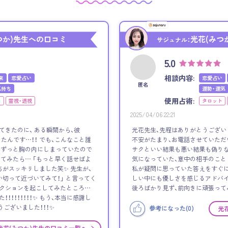
つか)先生への口コミ
光花(みつ
サジュナル：
5.0
相談内容:
来
恋愛占い
恋愛占い
匿名
気持ち
運勢・運気
使用占術:
ト
霊視・透視
タロット
2025/04/06 22:21
てきたのに、 ある瞬間から、彼
光花先生、先程はありがとうござい
たんです…！！ でも、こんなこと誰
不安がたまり、お電話させていただ
、ずっと胸の内にしまっていたので
サクといい結果も悪い結果も偽りな
してみたら… 「もっと早く話せばよ
気になっていた、意中の相手のこと
ちがスッキリしました笑✨ 先生が、
私が疑問に思っていた答えをすぐに
い切って近づいてみて！」 と言ってく
しい中にも優しさを感じるアドバイ
アクションを起こしてみたところ…
後ろばかり見ず、前向きに頑張って
！！！！！！！！✨ もう、本当に感謝し
うございました！！！✨
参考になった(
0
)
光