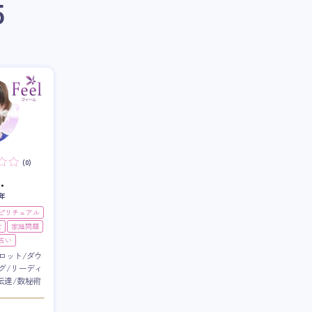
5
(0)
.
年
スピリチュアル
世
家庭問題
占い
ロット/ダウ
グ/リーディ
伝達/数秘術