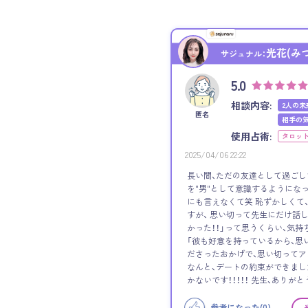
光花(み
サジュナル：
5.0
相談内容:
2人の未
匿名
相手の
使用占術:
タロッ
2025/04/06 22:22
長い間、ただの友達として過ごし
を"男"として意識するようになっ
にも言えなくて笑 恥ずかしくて
すが、 思い切って先生にだけ話
かった！！」って思うくらい、気持
「彼も好意を持っているから、思
ださったおかげで、思い切って
なんと、デートの約束ができました！
かないです！！！！！ 先生、ありがと
参考になった(
0
)