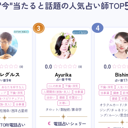
"今"当たると話題の人気占い師
TOP
4
3
0.0
0.0
(0)
(0)
i・レグルス
Ayurika
Bishin
占い歴 不明
9
17
占い歴
年
占い歴
2人の未来
不倫・浮気
あなたを好きな人
不倫・浮気
人生・
人間関係（家族・友人）
仕事運
アップ
不倫・浮気
仕事運
健康
前
出会い
復縁
恋愛占い
生・スピリチュアル
復縁
恋愛
片思い
族・友人）
仕事運
オラクルカード/タ
タロット/数秘術/算命学
ジング/チャネリン
柱推命/西洋占星術
ング/ルーン/思念
電話占いシェリー
ATORI電話占い