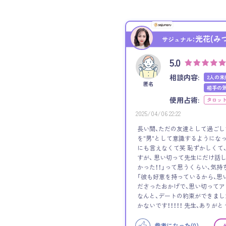
光花(み
サジュナル：
5.0
相談内容:
2人の未
匿名
相手の
使用占術:
タロッ
2025/04/06 22:22
長い間、ただの友達として過ごし
を"男"として意識するようになっ
にも言えなくて笑 恥ずかしくて
すが、 思い切って先生にだけ話
かった！！」って思うくらい、気持
「彼も好意を持っているから、思
ださったおかげで、思い切って
なんと、デートの約束ができました！
かないです！！！！！ 先生、ありがと
参考になった(
0
)