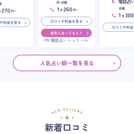
電話占
ル
在籍
籍
1
260
在籍
270
分
円〜
分
円〜
1
300
分
口コミや料金を見る
や料金を見る
口コミや料金
先生に占ってもらう
PR:電話占いシェリール
人気占い師一覧を見る
新着口コミ