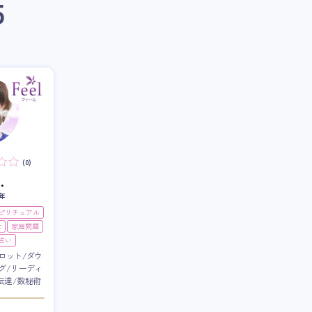
5
(0)
.
年
スピリチュアル
世
家庭問題
占い
ロット/ダウ
グ/リーディ
伝達/数秘術