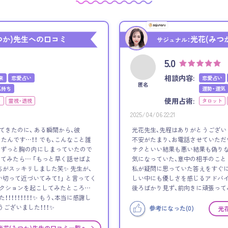
つか)先生への口コミ
光花(みつ
サジュナル：
5.0
相談内容:
来
恋愛占い
恋愛占い
匿名
気持ち
運勢・運気
使用占術:
ト
霊視・透視
タロット
2025/04/06 22:21
てきたのに、 ある瞬間から、彼
光花先生、先程はありがとうござい
たんです…！！ でも、こんなこと誰
不安がたまり、お電話させていただ
、ずっと胸の内にしまっていたので
サクといい結果も悪い結果も偽りな
してみたら… 「もっと早く話せばよ
気になっていた、意中の相手のこと
ちがスッキリしました笑✨ 先生が、
私が疑問に思っていた答えをすぐに
い切って近づいてみて！」 と言ってく
しい中にも優しさを感じるアドバイ
アクションを起こしてみたところ…
後ろばかり見ず、前向きに頑張って
！！！！！！！！✨ もう、本当に感謝し
うございました！！！✨
参考になった(
0
)
光