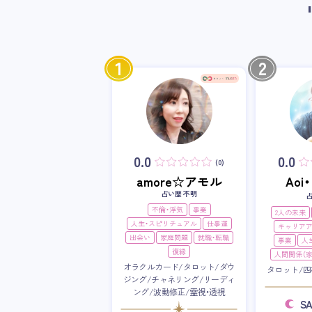
1
2
0.0
0.0
(0)
amore☆アモル
Ao
占い歴 不明
不倫・浮気
事業
2人の未来
人生・スピリチュアル
仕事運
キャリア
出会い
家庭問題
就職・転職
事業
人
復縁
人間関係（家
オラクルカード/タロット/ダウ
タロット/四
ジング/チャネリング/リーディ
ング/波動修正/霊視・透視
S