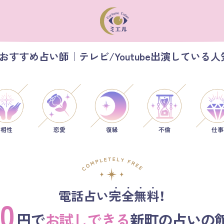
おすすめ占い師｜テレビ/Youtube出演している人
相性
恋愛
仕事
復縁
不倫
電話占い完全無料！
0
円で
お試しできる
新町の占いの