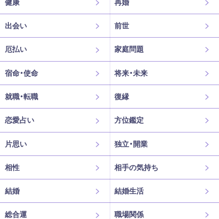
健康
再婚
出会い
前世
厄払い
家庭問題
宿命・使命
将来・未来
就職・転職
復縁
恋愛占い
方位鑑定
片思い
独立・開業
相性
相手の気持ち
結婚
結婚生活
総合運
職場関係