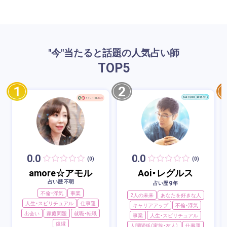
"今"当たると話題の人気占い師
TOP
5
1
2
0.0
0.0
(0)
(0)
amore☆アモル
Aoi・レグルス
占い歴 不明
9
占い歴
年
不倫・浮気
事業
2人の未来
あなたを好きな人
人生・スピリチュアル
仕事運
キャリアアップ
不倫・浮気
出会い
家庭問題
就職・転職
事業
人生・スピリチュアル
復縁
人間関係（家族・友人）
仕事運