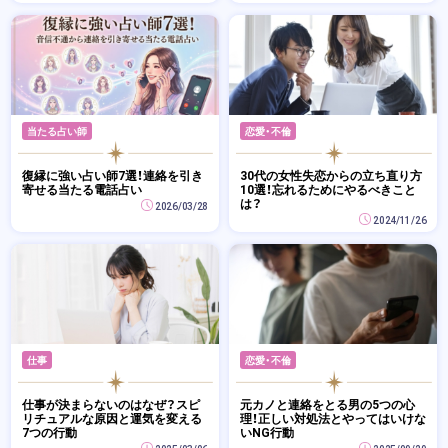
当たる占い師
恋愛・不倫
復縁に強い占い師7選！連絡を引き
30代の女性失恋からの立ち直り方
寄せる当たる電話占い
10選！忘れるためにやるべきこと
は？
2026/03/28
2024/11/26
仕事
恋愛・不倫
仕事が決まらないのはなぜ？スピ
元カノと連絡をとる男の5つの心
リチュアルな原因と運気を変える
理！正しい対処法とやってはいけな
7つの行動
いNG行動