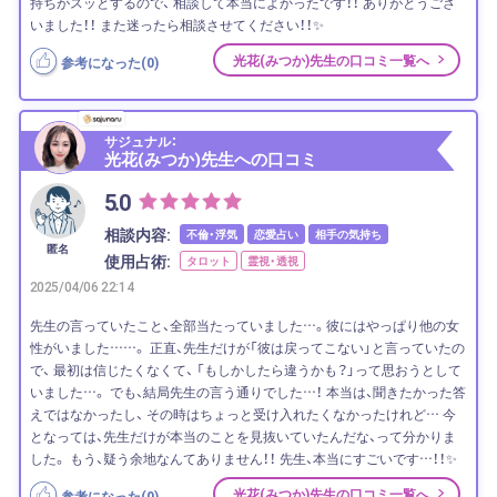
持ちがスッとするので、 相談して本当によかったです！！ ありがとうござ
いました！！ また迷ったら相談させてください！！✨
光花(みつか)先生の口コミ一覧へ
参考になった(
0
)
サジュナル：
光花(みつか)先生への口コミ
5.0
相談内容:
不倫・浮気
恋愛占い
相手の気持ち
匿名
使用占術:
タロット
霊視・透視
2025/04/06 22:14
先生の言っていたこと、全部当たっていました…。彼にはやっぱり他の女
性がいました……。 正直、先生だけが「彼は戻ってこない」と言っていたの
で、 最初は信じたくなくて、 「もしかしたら違うかも？」って思おうとして
いました…。 でも、結局先生の言う通りでした…！ 本当は、聞きたかった答
えではなかったし、 その時はちょっと受け入れたくなかったけれど… 今
となっては、先生だけが本当のことを見抜いていたんだな、って分かりま
した。 もう、疑う余地なんてありません！！ 先生、本当にすごいです…！！✨
光花(みつか)先生の口コミ一覧へ
参考になった(
0
)