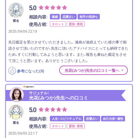
5.0
相談内容:
復縁
恋愛占い
相手の気持ち
匿名
使用占術:
タロット
霊視・透視
2025/04/06 22:18
先日鑑定を受けさせていただきました。 連絡が途絶えていた彼の事で相
談させて頂いたのですが、先生に頂いたアドバイスにとっても納得できた
ため、すぐに行動してみようと思います。 また、報告も兼ねた鑑定をさせ
て頂こうと思います。 ありがとうございました。
光花(みつか)先生の口コミ一覧へ
参考になった(
0
)
サジュナル：
光花(みつか)先生への口コミ
5.0
相談内容:
人生・スピリチュアル
恋愛占い
自己分析・適性
匿名
使用占術:
タロット
霊視・透視
2025/04/06 22:17