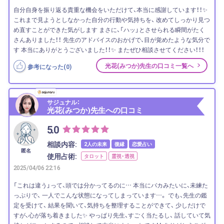
自分自身を振り返る貴重な機会をいただけて、本当に感謝しています！！✨
これまで見ようとしなかった自分の行動や気持ちを、 改めてしっかり見つ
め直すことができた気がします まさに、「ハッ」とさせられる瞬間がたく
さんありました！！ 先生のアドバイスのおかげで、目が覚めたような気分で
す 本当にありがとうございました！！✨ またぜひ相談させてください！！！
光花(みつか)先生の口コミ一覧へ
参考になった(
0
)
サジュナル：
光花(みつか)先生への口コミ
5.0
相談内容:
2人の未来
復縁
恋愛占い
匿名
使用占術:
タロット
霊視・透視
2025/04/06 22:16
「これは違う」って、頭では分かってるのに… 本当にバカみたいに、未練た
っぷりで、 一人でこんな状態になってしまっています…。 でも、先生の鑑
定を受けて、 結果を聞いて、気持ちを整理することができて、 少しだけで
すが、心が落ち着きました✨ やっぱり先生、すごく当たるし、 話していて気