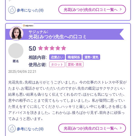
光花(みつか)先生の口コミ一覧へ
参考になった(
0
)
サジュナル：
光花(みつか)先生への口コミ
5.0
相談内容:
恋愛占い
職場関係
運勢・運気
匿名
使用占術:
タロット
霊視・透視
2025/04/06 22:21
光花先生、先程はありがとうございました。 今の仕事のストレスや不安が
たまり、お電話させていただいたのですが、先生の鑑定はサクサクといい
結果も悪い結果も偽りなく伝えてくれるので、ほかにも気になっていた、
意中の相手のことまで見てもらってしまいました。 私が疑問に思ってい
た答えをすぐに出してくださり、ハッキリと厳しい中にも優しさを感じる
アドバイスを頂きました。 これからは、後ろばかり見ず、前向きに頑張っ
てみようと思います。
光花(みつか)先生の口コミ一覧へ
参考になった(
0
)