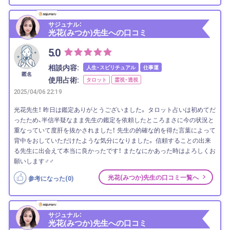
サジュナル：
光花(みつか)先生への口コミ
5.0
相談内容:
人生・スピリチュアル
仕事運
匿名
使用占術:
タロット
霊視・透視
2025/04/06 22:19
光花先生！ 昨日は鑑定ありがとうございました。 タロット占いは初めてだ
ったため、半信半疑なまま先生の鑑定を依頼したところまさに今の状況と
重なっていて度肝を抜かされました！ 先生の的確な的を得た言葉によって
背中をおしていただけたような気分になりました。 信頼することの出来
る先生に出会えて本当に良かったです！ またなにかあった時はよろしくお
願いします‍♂️‍♂️
光花(みつか)先生の口コミ一覧へ
参考になった(
0
)
サジュナル：
光花(みつか)先生への口コミ