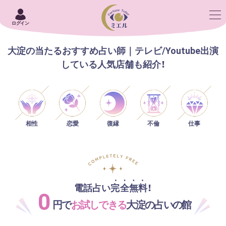
ログイン
大淀の当たるおすすめ占い師｜テレビ/Youtube出演
している人気店舗も紹介！
相性
恋愛
仕事
復縁
不倫
電話占い完全無料！
0
円で
お試しできる
大淀の占いの館