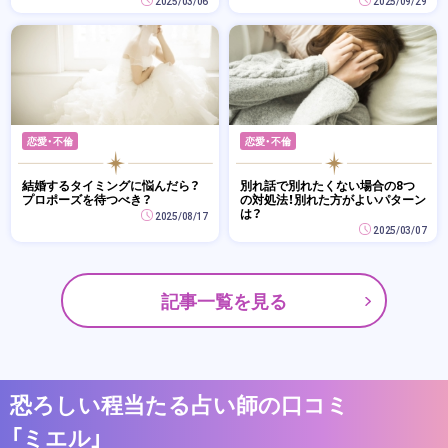
2025/03/06
2025/09/29
恋愛・不倫
恋愛・不倫
結婚するタイミングに悩んだら？
別れ話で別れたくない場合の8つ
プロポーズを待つべき？
の対処法！別れた方がよいパターン
は？
2025/08/17
2025/03/07
記事一覧を見る
恐ろしい程当たる占い師の口コミ
「ミエル」