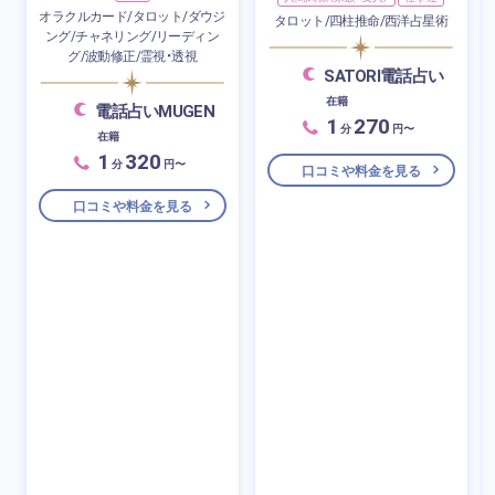
オラクルカード/タロット/ダウジ
タロット/四柱推命/西洋占星術
ング/チャネリング/リーディン
グ/波動修正/霊視・透視
SATORI電話占い
在籍
電話占いMUGEN
1
270
分
円〜
在籍
1
320
分
円〜
口コミや料金を見る
口コミや料金を見る