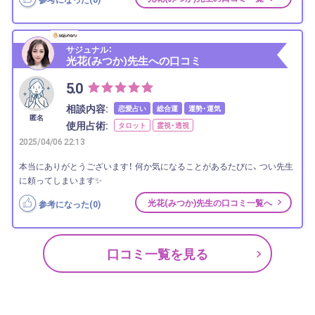
サジュナル：
光花(みつか)先生への口コミ
5.0
相談内容:
恋愛占い
総合運
運勢・運気
匿名
使用占術:
タロット
霊視・透視
2025/04/06 22:13
本当にありがとうございます！ 何か気になることがあるたびに、 つい先生
に頼ってしまいます✨
光花(みつか)先生の口コミ一覧へ
参考になった(
0
)
口コミ一覧を見る