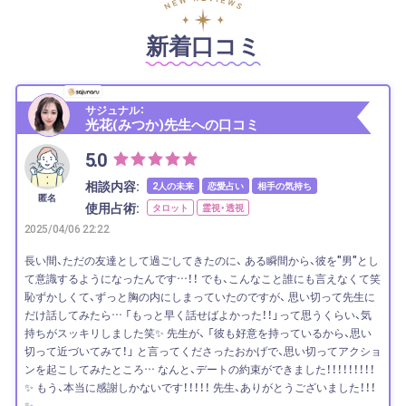
新着口コミ
サジュナル：
光花(みつか)先生への口コミ
5.0
相談内容:
2人の未来
恋愛占い
相手の気持ち
匿名
使用占術:
タロット
霊視・透視
2025/04/06 22:22
長い間、ただの友達として過ごしてきたのに、 ある瞬間から、彼を"男"とし
て意識するようになったんです…！！ でも、こんなこと誰にも言えなくて笑
恥ずかしくて、ずっと胸の内にしまっていたのですが、 思い切って先生に
だけ話してみたら… 「もっと早く話せばよかった！！」って思うくらい、気
持ちがスッキリしました笑✨ 先生が、 「彼も好意を持っているから、思い
切って近づいてみて！」 と言ってくださったおかげで、思い切ってアクショ
ンを起こしてみたところ… なんと、デートの約束ができました！！！！！！！！！
✨ もう、本当に感謝しかないです！！！！！ 先生、ありがとうございました！！！
✨