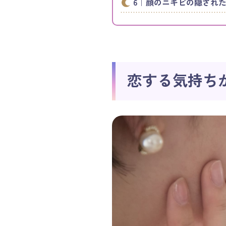
顔のニキビの隠され
恋する気持ち