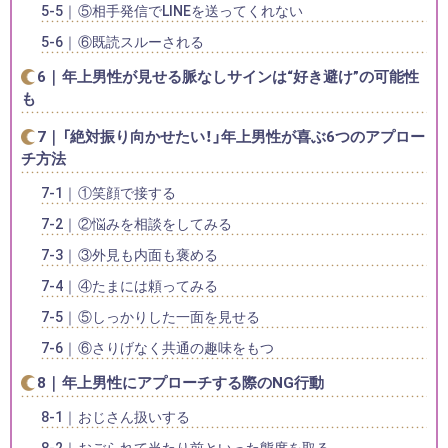
⑤相手発信でLINEを送ってくれない
⑥既読スルーされる
年上男性が見せる脈なしサインは“好き避け”の可能性
も
「絶対振り向かせたい！」年上男性が喜ぶ6つのアプロー
チ方法
①笑顔で接する
②悩みを相談をしてみる
③外見も内面も褒める
④たまには頼ってみる
⑤しっかりした一面を見せる
⑥さりげなく共通の趣味をもつ
年上男性にアプローチする際のNG行動
おじさん扱いする
おごられて当たり前といった態度を取る