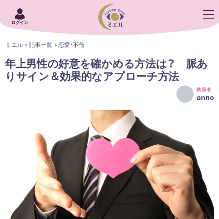
ログイン
ミエル
記事一覧
恋愛・不倫
年上男性の好意を確かめる方法は？ 脈あ
りサイン＆効果的なアプローチ方法
執筆者
anno