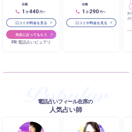
在籍
在籍
1
440
1
290
分
円〜
分
円〜
タ
グ
口コミや料金を見る
口コミや料金を見る
先生に占ってもらう
PR:電話占いピュアリ
電話占いフィール在席の
人気占い師