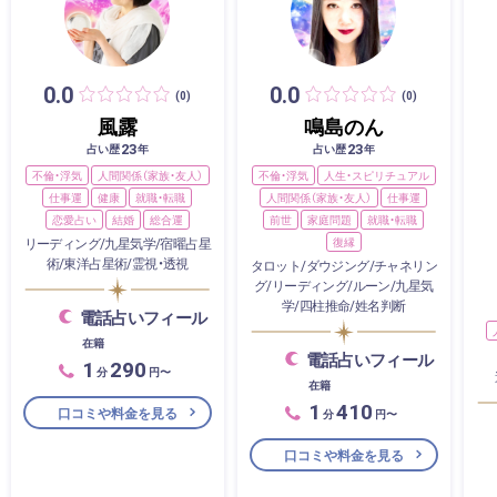
0.0
0.0
(0)
(0)
風露
鳴島のん
23
23
占い歴
年
占い歴
年
不倫・浮気
人間関係（家族・友人）
不倫・浮気
人生・スピリチュアル
仕事運
健康
就職・転職
人間関係（家族・友人）
仕事運
恋愛占い
結婚
総合運
前世
家庭問題
就職・転職
リーディング/九星気学/宿曜占星
復縁
術/東洋占星術/霊視・透視
タロット/ダウジング/チャネリン
グ/リーディング/ルーン/九星気
学/四柱推命/姓名判断
電話占いフィール
在籍
電話占いフィール
1
290
分
円〜
在籍
1
410
口コミや料金を見る
分
円〜
口コミや料金を見る