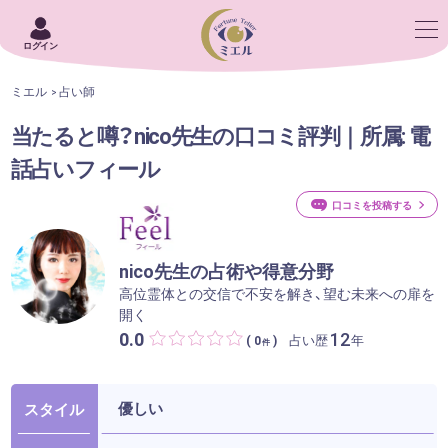
ログイン
ミエル
占い師
当たると噂？nico先生の口コミ評判｜所属: 電
話占いフィール
口コミを投稿する
nico先生の占術や得意分野
高位霊体との交信で不安を解き、望む未来への扉を
開く
0.0
12
占い歴
年
( 0
)
件
優しい
スタイル