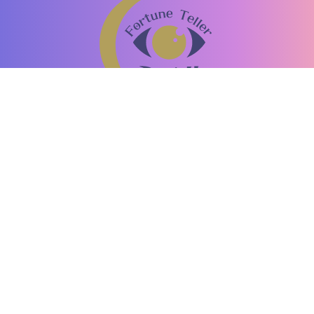
恐ろしい程当たる占い師の口コミ
「ミエル」
驚異の的中率！口コミで話題の占い師がここに。
運営者情報
お問い合わせ
個人情報保護方針
情報の外部送信
コンテンツ制作ポリシー
利用規約
占いライター募集
占い集客・掲載
©2013-2026 Nitti Company, Inc.