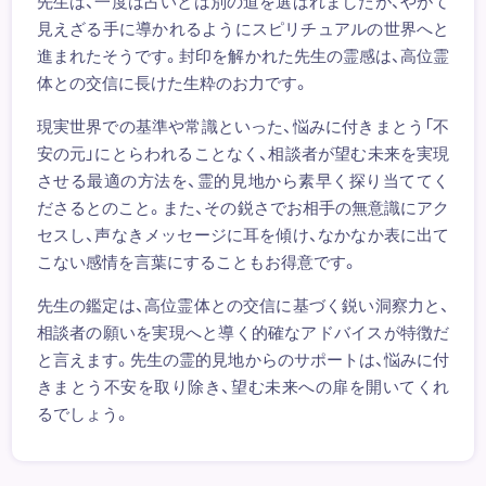
先生は、一度は占いとは別の道を選ばれましたが、やがて
見えざる手に導かれるようにスピリチュアルの世界へと
進まれたそうです。封印を解かれた先生の霊感は、高位霊
体との交信に長けた生粋のお力です。
現実世界での基準や常識といった、悩みに付きまとう「不
安の元」にとらわれることなく、相談者が望む未来を実現
させる最適の方法を、霊的見地から素早く探り当ててく
ださるとのこと。また、その鋭さでお相手の無意識にアク
セスし、声なきメッセージに耳を傾け、なかなか表に出て
こない感情を言葉にすることもお得意です。
先生の鑑定は、高位霊体との交信に基づく鋭い洞察力と、
相談者の願いを実現へと導く的確なアドバイスが特徴だ
と言えます。先生の霊的見地からのサポートは、悩みに付
きまとう不安を取り除き、望む未来への扉を開いてくれ
るでしょう。