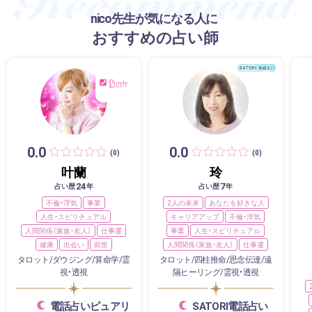
nico先生が気になる人に
おすすめの占い師
0.0
0.0
(0)
(0)
叶蘭
玲
24
7
占い歴
年
占い歴
年
不倫・浮気
事業
2人の未来
あなたを好きな人
人生・スピリチュアル
キャリアアップ
不倫・浮気
人間関係（家族・友人）
仕事運
事業
人生・スピリチュアル
健康
出会い
前世
人間関係（家族・友人）
仕事運
タロット/ダウジング/算命学/霊
タロット/四柱推命/思念伝達/遠
視・透視
隔ヒーリング/霊視・透視
電話占いピュアリ
SATORI電話占い