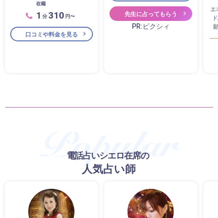
在籍
エ
1
310
先生に占ってもらう
分
円〜
ド
PR:ピクシィ
口コミや料金を見る
電話占いシエロ在席の
人気占い師