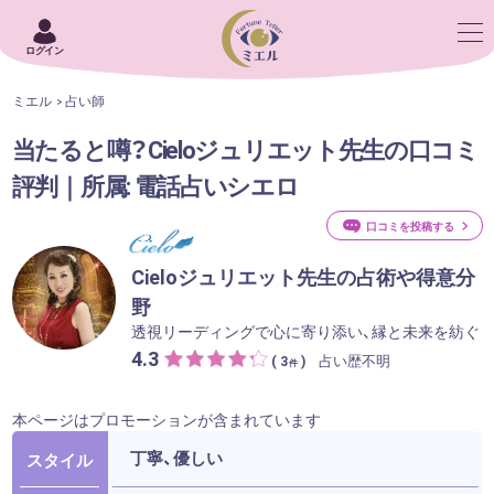
ログイン
ミエル
占い師
当たると噂？Cieloジュリエット先生の口コミ
評判｜所属: 電話占いシエロ
口コミを投稿する
Cieloジュリエット先生の占術や得意分
野
透視リーディングで心に寄り添い、縁と未来を紡ぐ
4.3
占い歴不明
( 3
)
件
本ページはプロモーションが含まれています
丁寧、優しい
スタイル