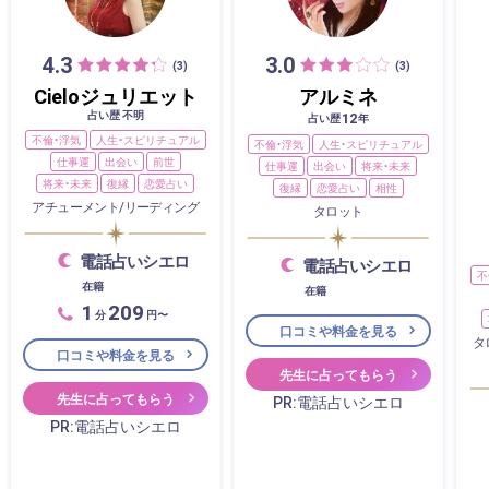
4.3
3.0
(3)
(3)
Cieloジュリエット
アルミネ
占い歴 不明
12
占い歴
年
不倫・浮気
人生・スピリチュアル
不倫・浮気
人生・スピリチュアル
仕事運
出会い
前世
仕事運
出会い
将来・未来
将来・未来
復縁
恋愛占い
復縁
恋愛占い
相性
アチューメント/リーディング
タロット
電話占いシエロ
電話占いシエロ
不
在籍
在籍
1
209
分
円〜
口コミや料金を見る
タ
口コミや料金を見る
先生に占ってもらう
先生に占ってもらう
PR:電話占いシエロ
PR:電話占いシエロ