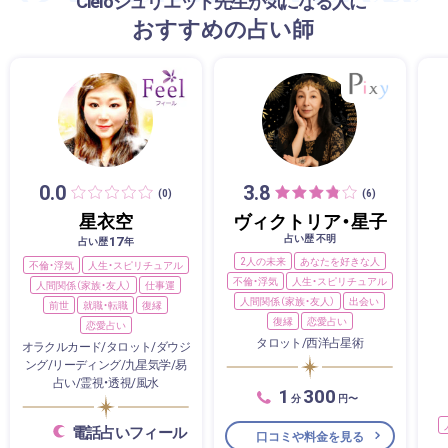
Cieloジュリエット先生が気になる人に
おすすめの占い師
0.0
3.8
(0)
(6)
星衣空
ヴィクトリア・星子
占い歴 不明
17
占い歴
年
2人の未来
あなたを好きな人
不倫・浮気
人生・スピリチュアル
不倫・浮気
人生・スピリチュアル
人間関係（家族・友人）
仕事運
人間関係（家族・友人）
出会い
前世
就職・転職
復縁
復縁
恋愛占い
恋愛占い
タロット/西洋占星術
オラクルカード/タロット/ダウジ
ング/リーディング/九星気学/易
占い/霊視・透視/風水
1
300
分
円〜
電話占いフィール
口コミや料金を見る