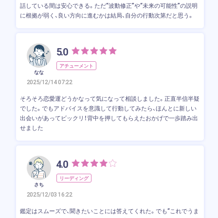
話している間は安心できる。ただ“波動修正”や“未来の可能性”の説明
に根拠が弱く、良い方向に進むかは結局、自分の行動次第だと思う。
5.0
アチューメント
なな
2025/12/14 07:22
そろそろ恋愛運どうかなって気になって相談しました。正直半信半疑
でした。でもアドバイスを意識して行動してみたら、ほんとに新しい
出会いがあってビックリ！背中を押してもらえたおかげで一歩踏み出
せました
4.0
リーディング
さち
2025/12/03 16:22
鑑定はスムーズで、聞きたいことには答えてくれた。でも“これでうま