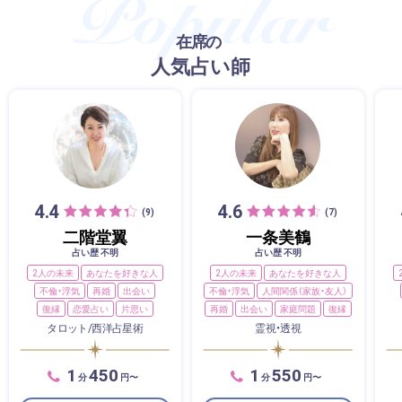
在席の
人気占い師
4.4
4.6
(9)
(7)
二階堂翼
一条美鶴
占い歴 不明
占い歴 不明
2人の未来
あなたを好きな人
2人の未来
あなたを好きな人
不倫・浮気
再婚
出会い
不倫・浮気
人間関係（家族・友人）
復縁
恋愛占い
片思い
再婚
出会い
家庭問題
復縁
タロット/西洋占星術
霊視・透視
1
450
1
550
分
円〜
分
円〜