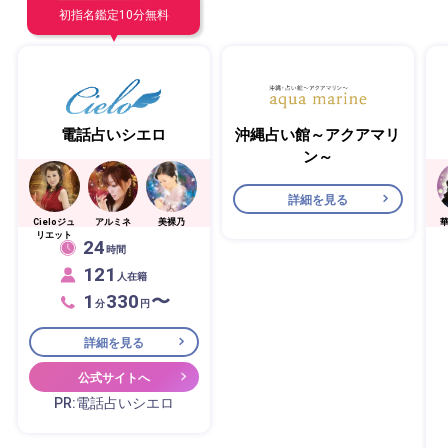
初指名鑑定10分無料
電話占いシエロ
沖縄占い館～アクアマリ
ン～
詳細を見る
Cieloジュ
アルミネ
美裸乃
リエット
24
時間
121
人在籍
1
330
〜
分
円
詳細を見る
公式サイトへ
PR:電話占いシエロ