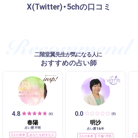
X(Twitter)・5chの口コミ
二階堂翼先生が気になる人に
おすすめの占い師
4.8
0.0
(6)
(0)
春陽
明沙
占い歴 不明
16
占い歴
年
2人の未来
あなたを好きな人
2人の未来
不倫・浮気
不