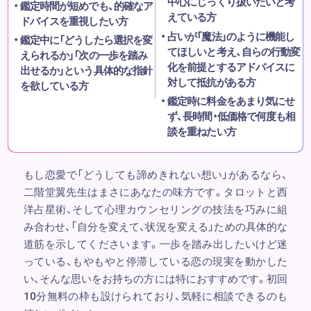
中心にじっくり扱いたいと考
鑑定時間が短めでも、的確なア
えている方
ドバイスを重視したい方
占いが「魔法」のように機能し
鑑定中に「どうしたら選択を変
てほしいと考え、自らの行動変
えられるか」「次の一歩を踏み
化を前提とするアドバイスに
出せるか」という具体的な指針
対して抵抗がある方
を欲している方
鑑定時に料金をあまり気にせ
ず、長時間・低価格で何度も相
談を重ねたい方
もし恋愛で「どうしても諦めきれない想い」があるなら、
二階堂翼先生はまさにあなたの味方です。タロットと西
洋占星術、そして心理カウンセリングの技法を巧みに組
み合わせ、「自分を変えて、状況を変える」ための具体的な
道筋を示してくださいます。一歩を踏み出したいけど迷
っている、もやもやと停滞している恋の現実を動かした
い、そんな思いをお持ちの方には特におすすめです。初回
10分無料の枠も設けられており、気軽に相談できるのも