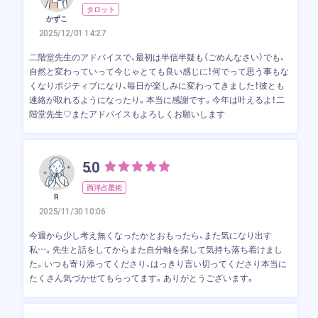
タロット
かずこ
2025/12/01 14:27
二階堂先生のアドバイスで、最初は半信半疑も（ごめんなさい）でも、
自然と変わっていって今じゃとても良い感じに！何でって思う事もな
くなりポジティブになり、毎日が楽しみに変わってきました！彼とも
連絡が取れるようになったり。本当に感謝です。今年は叶えるよ！二
階堂先生♡またアドバイスもよろしくお願いします
5.0
西洋占星術
R
2025/11/30 10:06
今週から少し考え無くなったかとおもったら、また気になり出す
私…。先生と話をしてからまた自分軸を探して気持ち落ち着けまし
た。いつも寄り添ってくださり、はっきり言い切ってくださり本当に
たくさん気づかせてもらってます。ありがとうございます。