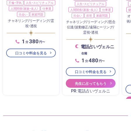
不倫・浮気
人生・スピリチュアル
人生・スピリチュアル
人間関係（家族・友人）
仕事運
人間関係（家族・友人）
仕事運
健
出会い
家庭問題
出会い
前世
家庭問題
オ
チャネリング/リーディング/霊
術
チャネリング/リーディング/思念
視・透視
伝達/波動修正/遠隔ヒーリング/
霊視・透視
1
380
分
円〜
電話占いヴェルニ
口コミや料金を見る
在籍
1
480
分
円〜
口コミや料金を見る
先生に占ってもらう
PR:電話占いヴェルニ