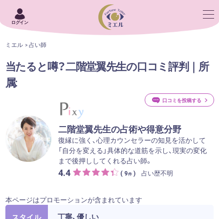
ログイン
ミエル
占い師
当たると噂？二階堂翼先生の口コミ評判｜所
属:
口コミを投稿する
二階堂翼先生の占術や得意分野
復縁に強く、心理カウンセラーの知見を活かして
「自分を変える」具体的な道筋を示し、現実の変化
まで後押ししてくれる占い師。
4.4
占い歴不明
( 9
)
件
本ページはプロモーションが含まれています
丁寧、優しい
スタイル