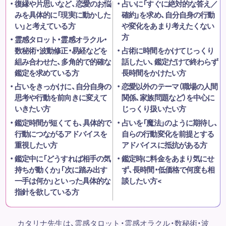
復縁や片思いなど、恋愛のお悩
占いに「すぐに絶対的な答え／
みを具体的に「現実に動かした
確約」を求め、自分自身の行動
い」と考えている方
や変化をあまり考えたくない
方
霊感タロット・霊感オラクル・
数秘術・波動修正・易経などを
占術に時間をかけてじっくり
組み合わせた、多角的で的確な
話したい、鑑定だけで終わらず
鑑定を求めている方
長時間をかけたい方
占いをきっかけに、自分自身の
恋愛以外のテーマ（職場の人間
思考や行動を前向きに変えて
関係、家族問題など）を中心に
いきたい方
じっくり扱いたい方
鑑定時間が短くても、具体的で
占いを「魔法」のように期待し、
行動につながるアドバイスを
自らの行動変化を前提とする
重視したい方
アドバイスに抵抗がある方
鑑定中に「どうすれば相手の気
鑑定時に料金をあまり気にせ
持ちが動くか」「次に踏み出す
ず、長時間・低価格で何度も相
一手は何か」といった具体的な
談したい方<
指針を欲している方
カタリナ先生は、霊感タロット・霊感オラクル・数秘術・波