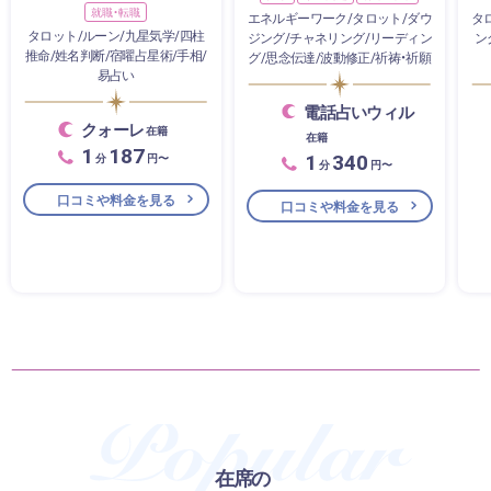
就職・転職
エネルギーワーク/タロット/ダウ
タ
タロット/ルーン/九星気学/四柱
ジング/チャネリング/リーディン
ン
推命/姓名判断/宿曜占星術/手相/
グ/思念伝達/波動修正/祈祷・祈願
易占い
電話占いウィル
クォーレ
在籍
在籍
1
187
1
340
分
円〜
分
円〜
口コミや料金を見る
口コミや料金を見る
在席の