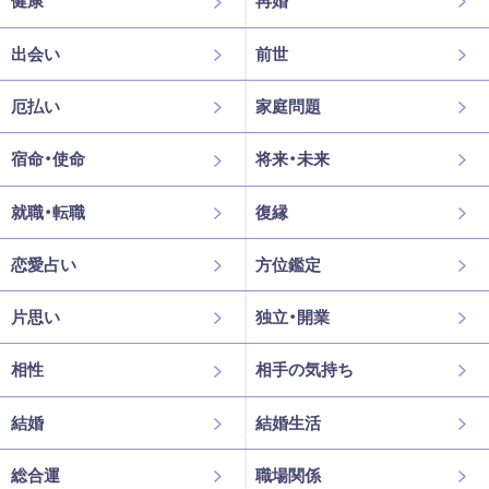
健康
再婚
出会い
前世
厄払い
家庭問題
宿命・使命
将来・未来
就職・転職
復縁
恋愛占い
方位鑑定
片思い
独立・開業
相性
相手の気持ち
結婚
結婚生活
総合運
職場関係