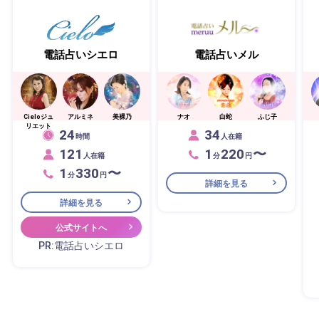
電話占いシエロ
電話占いメル
Cieloジュ
アルミネ
美裸乃
ナオ
白蛇
ふじ子
リエット
24
34
時間
人在籍
121
1
220
〜
人在籍
分
円
1
330
〜
分
円
詳細を見る
詳細を見る
公式サイトへ
PR:電話占いシエロ