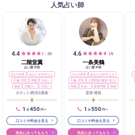
人気占い師
4.4
4.6
(9)
(7)
二階堂翼
一条美鶴
占い歴 不明
占い歴 不明
2人の未来
あなたを好きな人
2人の未来
あなたを好きな人
不倫・浮気
再婚
出会い
不倫・浮気
人間関係（家族・友人）
復縁
恋愛占い
片思い
再婚
出会い
家庭問題
復縁
タロット/西洋占星術
霊視・透視
1
450
1
550
分
円〜
分
円〜
口コミや料金を見る
口コミや料金を見る
先生に占ってもらう
先生に占ってもらう