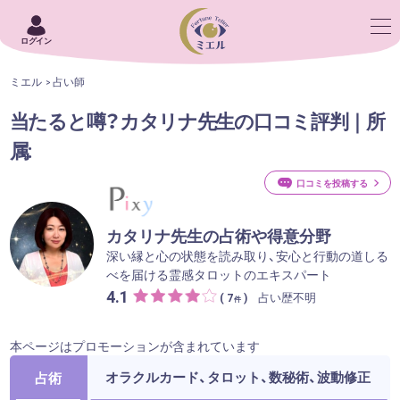
ログイン
ミエル
占い師
当たると噂？カタリナ先生の口コミ評判｜所
属:
口コミを投稿する
カタリナ先生の占術や得意分野
深い縁と心の状態を読み取り、安心と行動の道しる
べを届ける霊感タロットのエキスパート
4.1
占い歴不明
( 7
)
件
本ページはプロモーションが含まれています
オラクルカード、タロット、数秘術、波動修正
占術