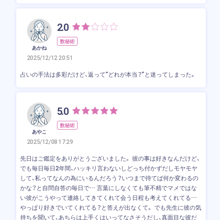
2.0
数秘術
あかね
2025/12/12 20:51
占いの手法は多彩だけど、返って“どれが本当？”と迷ってしまった。
5.0
数秘術
あやこ
2025/12/08 17:29
先日はご鑑定をありがとうございました。 彼の事は好きなんだけど、
でも毎日毎日2年間、ハッキリ言わないしどっち付かずだしモヤモヤ
して、私ってなんの為にいるんだろう？いつまで待てば何か変わるの
かな？と自問自答の毎日で… 言葉にしなくても筆不精でマメではな
い彼がこうやって連絡してきてくれて会う日程も考えてくれてる…
やっぱり好きでいてくれてる？と答えが出なくて。 でも先生に彼の気
持ちを聞いて、あちらは上手くはいってなさそうだし、真面目な彼だ