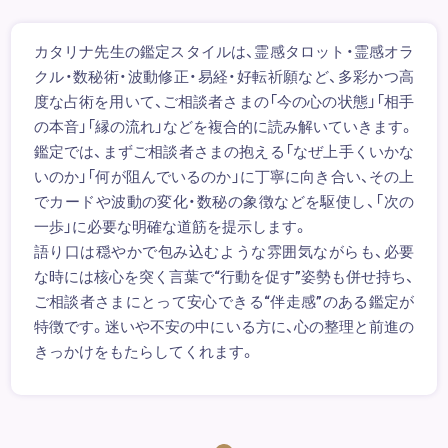
カタリナ先生の鑑定スタイルは、霊感タロット・霊感オラ
クル・数秘術・波動修正・易経・好転祈願など、多彩かつ高
度な占術を用いて、ご相談者さまの「今の心の状態」「相手
の本音」「縁の流れ」などを複合的に読み解いていきます。
鑑定では、まずご相談者さまの抱える「なぜ上手くいかな
いのか」「何が阻んでいるのか」に丁寧に向き合い、その上
でカードや波動の変化・数秘の象徴などを駆使し、「次の
一歩」に必要な明確な道筋を提示します。
語り口は穏やかで包み込むような雰囲気ながらも、必要
な時には核心を突く言葉で“行動を促す”姿勢も併せ持ち、
ご相談者さまにとって安心できる“伴走感”のある鑑定が
特徴です。迷いや不安の中にいる方に、心の整理と前進の
きっかけをもたらしてくれます。