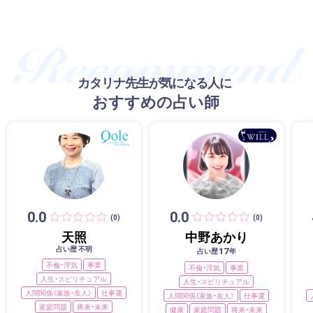
カタリナ先生が気になる人に
おすすめの占い師
0.0
0.0
(0)
(0)
天照
中野あかり
占い歴 不明
17
占い歴
年
不倫・浮気
事業
不倫・浮気
事業
人生・スピリチュアル
人生・スピリチュアル
人間関係（家族・友人）
仕事運
人間関係（家族・友人）
仕事運
家庭問題
将来・未来
健康
家庭問題
将来・未来