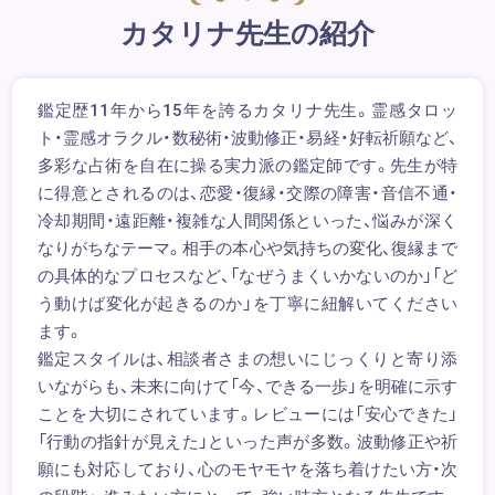
カタリナ先生の紹介
鑑定歴11年から15年を誇るカタリナ先生。霊感タロッ
ト・霊感オラクル・数秘術・波動修正・易経・好転祈願など、
多彩な占術を自在に操る実力派の鑑定師です。先生が特
に得意とされるのは、恋愛・復縁・交際の障害・音信不通・
冷却期間・遠距離・複雑な人間関係といった、悩みが深く
なりがちなテーマ。相手の本心や気持ちの変化、復縁まで
の具体的なプロセスなど、「なぜうまくいかないのか」「ど
う動けば変化が起きるのか」を丁寧に紐解いてください
ます。
鑑定スタイルは、相談者さまの想いにじっくりと寄り添
いながらも、未来に向けて「今、できる一歩」を明確に示す
ことを大切にされています。レビューには「安心できた」
「行動の指針が見えた」といった声が多数。波動修正や祈
願にも対応しており、心のモヤモヤを落ち着けたい方・次