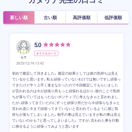
新しい順
古い順
高評価順
低評価順
5.0
オラクルカード
らて
2025/12/16 13:42
初めて鑑定して頂きました。 鑑定の結果としては彼の気持ちは見え
ているかと思います。私も頑張っていないわけでは無いですし頑張っ
てきたけど中々上手く進まなかったので今回鑑定してもらいました
が言われるのは今が頑張り所もっと頑張れるばかり、彼のことで気持
ちが落ちていてはもったないポジティブに考えなきゃと言われまし
たが、頑張ってきていたのにずっと頑張り所だから今頑張らなきゃと
言われ逆に今まで頑張ってきていないと言われているように感じ気
持ちが落ちてしまいました。相手の事は見えていますが私の事は見え
ていないのかも？と思ってしまいました。 ですが、言われた事を行動
に移せるように頑張ってみようと思います