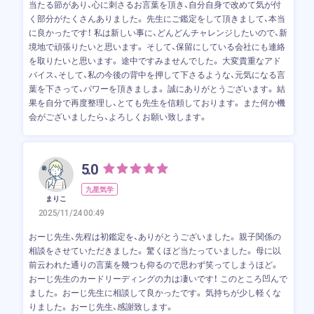
当たる節があり、心に刺さるお言葉を頂き、自分自身で改めて気が付
く部分がたくさんありました。 先生にご鑑定をして頂きまして、本当
に良かったです！ 私は新しい事に、どんどんチャレンジしたいので、新
境地で頑張りたいと思います。 そして、保留にしている会社にも連絡
を取りたいと思います。 途中ですみませんでした。 大変貴重なアド
バイス、そして、私の今後の背中を押して下さるような、元気になる言
葉を下さって、パワーを頂きましま。 誠にありがとうございます。 結
果を自分で再度整理し、とても先生を信頼しております。 また何か機
会がございましたら、よろしくお願い致します。
5.0
九星気学
まりこ
2025/11/24 00:49
おーじ先生、先程は初鑑定を、ありがとうございました。 親子関係の
相談をさせていただきました。 驚くほど当たっていました。 母に以
前云われた通りの言葉を幾つも仰るので思わず笑ってしまうほど。
おーじ先生のカードリーディングの力は凄いです！ このところ凹んで
ました。 おーじ先生に相談して良かったです。 気持ちが少し軽くな
りました。 おーじ先生、感謝致します。