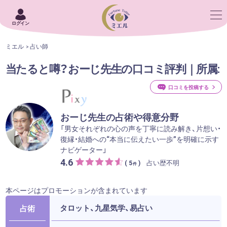
ログイン
ミエル
占い師
当たると噂？おーじ先生の口コミ評判｜所属:
口コミを投稿する
おーじ先生の占術や得意分野
「男女それぞれの心の声を丁寧に読み解き、片想い・
復縁・結婚への“本当に伝えたい一歩”を明確に示す
ナビゲーター」
4.6
占い歴不明
( 5
)
件
本ページはプロモーションが含まれています
タロット、九星気学、易占い
占術