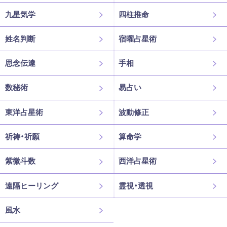
九星気学
四柱推命
姓名判断
宿曜占星術
思念伝達
手相
数秘術
易占い
東洋占星術
波動修正
祈祷・祈願
算命学
紫微斗数
西洋占星術
遠隔ヒーリング
霊視・透視
風水