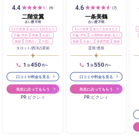
4.4
4.6
(9)
(7)
二階堂翼
一条美鶴
占い歴 不明
占い歴 不明
2人の未来
あなたを好きな人
2人の未来
あなたを好きな人
不倫・浮気
再婚
出会い
不倫・浮気
人間関係（家族・友人）
復縁
恋愛占い
片思い
再婚
出会い
家庭問題
復縁
タロット/西洋占星術
霊視・透視
1
450
1
550
分
円〜
分
円〜
口コミや料金を見る
口コミや料金を見る
先生に占ってもらう
先生に占ってもらう
PR:ピクシィ
PR:ピクシィ