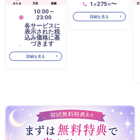
1
275
〜
みちる
天音
春陽
灯
分
円
10:00～
23:00
詳細を見る
各サービスに
表示された税
込み価格に基
づきます
詳細を見る