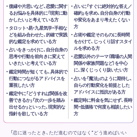
復縁や片思いなど、恋愛に関す
占いに「すぐに絶対的な答え／
るお悩みを具体的に「現実に動
確約」を求め、自分自身の行動
かしたい」と考えている方
や変化をあまり考えたくない
方
タロット・易・九星気学・手相な
どを組み合わせた、的確で実践
占術や鑑定そのものに長時間
的な鑑定を求めている方
をかけて、じっくり話すスタイ
ルを求める方
占いをきっかけに、自分自身の
思考や行動を前向きに変えて
恋愛以外のテーマ（職場の人間
いきたいと考えている方
関係や家族問題など）を中心
に、深くじっくり扱いたい方
鑑定時間が短くても、具体的で
行動につながるアドバイスを
占いを「魔法」のように期待し、
重視したい方
自らの行動変化を前提とした
アドバイスに抵抗がある方
鑑定中に「どうすれば関係を改
善できるか」「次の一歩を踏み
鑑定時に料金を気にせず、長時
出せるか」といった、現実的な
間・低価格で何度も相談したい
指針を欲している方
方
「恋に迷ったとき、ただ進むのではなく“どう進めばいい