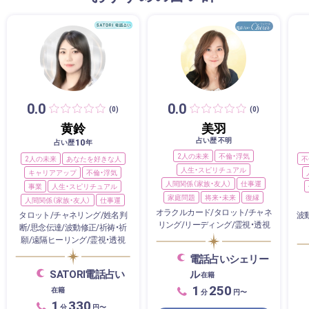
0.0
0.0
(0)
(0)
黄鈴
美羽
占い歴 不明
10
占い歴
年
2人の未来
不倫・浮気
2人の未来
あなたを好きな人
不
人生・スピリチュアル
キャリアアップ
不倫・浮気
人間関係（家族・友人）
仕事運
事業
人生・スピリチュアル
家庭問題
将来・未来
復縁
人間関係（家族・友人）
仕事運
オラクルカード/タロット/チャネ
タロット/チャネリング/姓名判
波
リング/リーディング/霊視・透視
断/思念伝達/波動修正/祈祷・祈
願/遠隔ヒーリング/霊視・透視
電話占いシェリー
SATORI電話占い
ル
在籍
1
250
在籍
分
円〜
1
330
分
円〜