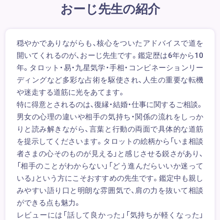
おーじ先生の紹介
穏やかでありながらも、核心をついたアドバイスで道を
開いてくれるのが、おーじ先生です。鑑定歴は6年から10
年。タロット・易・九星気学・手相・コンビネーションリー
ディングなど多彩な占術を駆使され、人生の重要な転機
や迷走する道筋に光をあてます。
特に得意とされるのは、復縁・結婚・仕事に関するご相談。
男女の心理の違いや相手の気持ち・関係の流れをしっか
りと読み解きながら、言葉と行動の両面で具体的な道筋
を提示してくださいます。タロットの絵柄から「いま相談
者さまの心そのものが見える」と感じさせる鋭さがあり、
「相手のことがわからない」「どう進んだらいいか迷って
いる」という方にこそおすすめの先生です。鑑定中も親し
みやすい語り口と明朗な雰囲気で、肩の力を抜いて相談
ができる点も魅力。
レビューには「話して良かった」「気持ちが軽くなった」