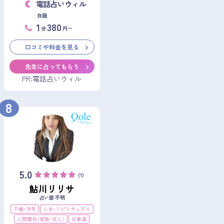
電話占いウィル
在籍
1
380
分
円〜
口コミや料金を見る
先生に占ってもらう
PR:電話占いウィル
8
5.0
(1)
鮎川リリサ
占い歴 不明
不倫・浮気
人生・スピリチュアル
人間関係（家族・友人）
仕事運