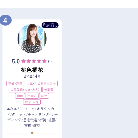
4
5.0
(1)
桃色橘花
14
占い歴
年
不倫・浮気
人生・スピリチュアル
人間関係（家族・友人）
仕事運
健康
出会い
前世
将来・未来
エネルギーワーク/オラクルカー
ド/タロット/チャネリング/リー
ディング/思念伝達/祈祷・祈願/
霊視・透視