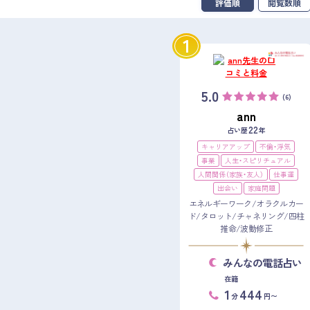
評価順
閲覧数順
1
5.0
(6)
ann
22
占い歴
年
キャリアアップ
不倫・浮気
事業
人生・スピリチュアル
人間関係（家族・友人）
仕事運
出会い
家庭問題
エネルギーワーク/オラクルカー
ド/タロット/チャネリング/四柱
推命/波動修正
みんなの電話占い
在籍
1
444
分
円〜