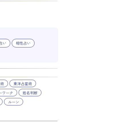
占い
相性占い
星術
東洋占星術
ーワーク
姓名判断
ルーン