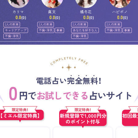
カリマ
眞文
橘冬花
ハピポノ
0.0
0.0
0.0
0.0
(0)
(0)
(0)
(0)
2人の未来
2人の未来
2人の未来
2人の未来
キャリアアップ
不倫・浮気
事業
あなたを好きな人
不倫・浮気
事業
不倫・浮気
不倫・浮気
電話占い完全無料！
0
円で
お試しできる
占いサイト
限定特典！
限定特典！
【ミエル限定特典】
新規登録で1,000円分
初回最大
のポイント付与