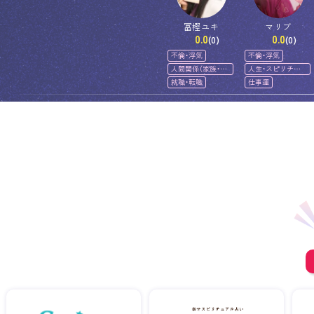
冨樫ユキ
マリブ
0.0
0.0
(0)
(0)
不倫・浮気
不倫・浮気
人間関係（家族・友
人生・スピリチュ
人）
アル
就職・転職
仕事運