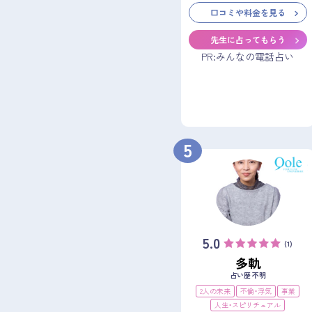
口コミや料金を見る
先生に占ってもらう
PR:みんなの電話占い
5
5.0
(1)
多軌
占い歴 不明
2人の未来
不倫・浮気
事業
人生・スピリチュアル