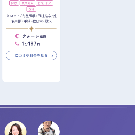
健康
家庭問題
将来・未来
復縁
タロット/九星気学/四柱推命/姓
名判断/手相/数秘術/風水
クォーレ
在籍
1
187
分
円〜
口コミや料金を見る