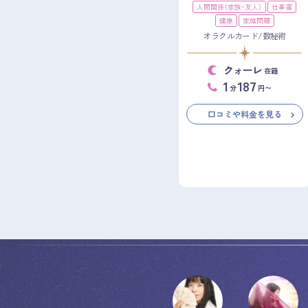
人間関係（家族・友人）
仕事運
健康
家庭問題
オラクルカード/数秘術
クォーレ
在籍
1
187
分
円〜
口コミや料金を見る