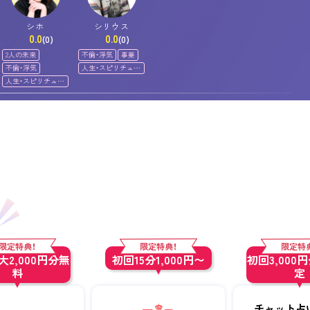
シホ
シリウス
0.0
0.0
(0)
(0)
2人の未来
不倫・浮気
事業
不倫・浮気
人生・スピリチュア
ル
人生・スピリチュア
ル
限定特典！
限定特典！
限定特
2,000円分無
初回15分1,000円〜
初回3,000
料
定
チャット占い