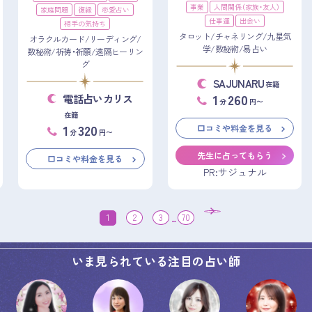
事業
人間関係（家族・友人）
家庭問題
復縁
恋愛占い
仕事運
出会い
相手の気持ち
タロット/チャネリング/九星気
オラクルカード/リーディング/
学/数秘術/易占い
数秘術/祈祷・祈願/遠隔ヒーリン
グ
SAJUNARU
在籍
1
260
電話占いカリス
分
円〜
在籍
1
320
口コミや料金を見る
分
円〜
先生に占ってもらう
口コミや料金を見る
PR:サジュナル
1
2
3
...
70
いま見られている注目の占い師