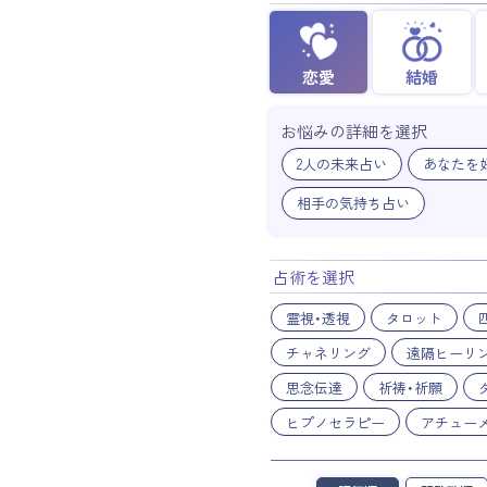
恋愛
結婚
お悩みの詳細を選択
2人の未来占い
あなたを
相手の気持ち占い
占術を選択
霊視・透視
タロット
チャネリング
遠隔ヒーリ
思念伝達
祈祷・祈願
ヒプノセラピー
アチュー