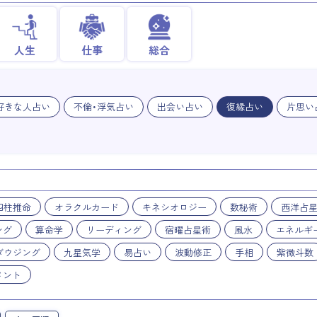
人生
仕事
総合
好きな人占い
不倫・浮気占い
出会い占い
復縁占い
片思い
四柱推命
オラクルカード
キネシオロジー
数秘術
西洋占
ング
算命学
リーディング
宿曜占星術
風水
エネルギ
ダウジング
九星気学
易占い
波動修正
手相
紫微斗数
メント