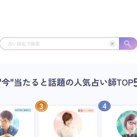
"今"当たると話題の人気占い師
TOP
4
3