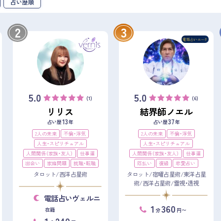
占い歴順
2
3
5.0
5.0
(1)
(6)
リリス
結界師ノエル
13
37
占い歴
年
占い歴
年
2人の未来
不倫・浮気
2人の未来
不倫・浮気
人生・スピリチュアル
人生・スピリチュアル
人間関係（家族・友人）
仕事運
人間関係（家族・友人）
仕事運
出会い
家庭問題
就職・転職
厄払い
復縁
恋愛占い
タロット/西洋占星術
タロット/宿曜占星術/東洋占星
術/西洋占星術/霊視・透視
電話占いヴェルニ
1
360
在籍
分
円〜
1
240