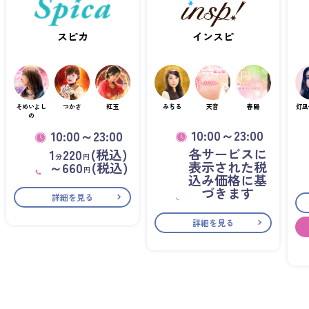
スピカ
インスピ
そめいよし
つかさ
紅玉
みちる
天音
春陽
灯凪
の
10:00～23:00
10:00～23:00
各サービスに
1
220
(税込)
分
円
表示された税
～660
(税込)
円
込み価格に基
づきます
詳細を見る
詳細を見る