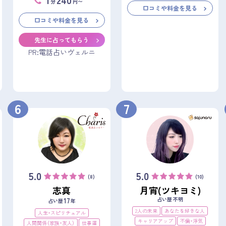
分
円〜
口コミや料金を見る
口コミや料金を見る
先生に占ってもらう
PR:電話占いヴェルニ
6
7
5.0
5.0
(8)
(10)
志真
月宵(ツキヨミ)
占い歴 不明
17
占い歴
年
2人の未来
あなたを好きな人
人生・スピリチュアル
キャリアアップ
不倫・浮気
人間関係（家族・友人）
仕事運