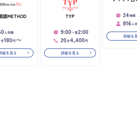
24
相談METHOD
TYP
時間
816
人
50
9:00
2:00
人在籍
〜翌
詳細を
1
180
〜
20
4,400
分
円
分
円
詳細を見る
詳細を見る