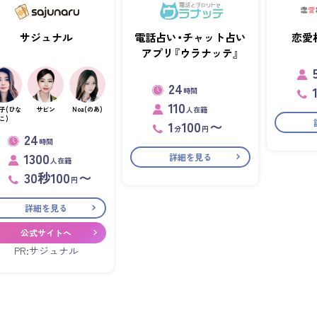
サジュナル
電話占い・チャット占い
恋愛
アプリ『ウラナッテ』
24
時間
110
人在籍
子(ひな
サビン
Noa(のあ)
こ)
1
100
〜
分
円
24
時間
1300
詳細を見る
人在籍
30秒100
〜
円
詳細を見る
公式サイトへ
PR:サジュナル