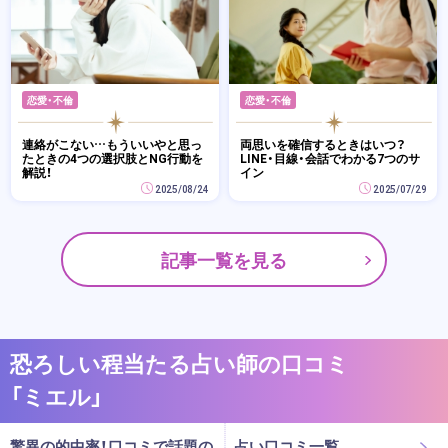
恋愛・不倫
恋愛・不倫
連絡がこない…もういいやと思っ
両思いを確信するときはいつ？
たときの4つの選択肢とNG行動を
LINE・目線・会話でわかる7つのサ
解説！
イン
2025/08/24
2025/07/29
記事一覧を見る
恐ろしい程当たる占い師の口コミ
「ミエル」
驚異の的中率！口コミで話題の
占い口コミ一覧