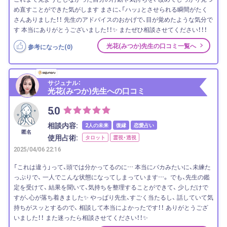
め直すことができた気がします まさに、「ハッ」とさせられる瞬間がたく
さんありました！！ 先生のアドバイスのおかげで、目が覚めたような気分で
す 本当にありがとうございました！！✨ またぜひ相談させてください！！！
光花(みつか)先生の口コミ一覧へ
参考になった(
0
)
サジュナル：
光花(みつか)先生への口コミ
5.0
相談内容:
2人の未来
復縁
恋愛占い
匿名
使用占術:
タロット
霊視・透視
2025/04/06 22:16
「これは違う」って、頭では分かってるのに… 本当にバカみたいに、未練た
っぷりで、 一人でこんな状態になってしまっています…。 でも、先生の鑑
定を受けて、 結果を聞いて、気持ちを整理することができて、 少しだけで
すが、心が落ち着きました✨ やっぱり先生、すごく当たるし、 話していて気
持ちがスッとするので、 相談して本当によかったです！！ ありがとうござ
いました！！ また迷ったら相談させてください！！✨