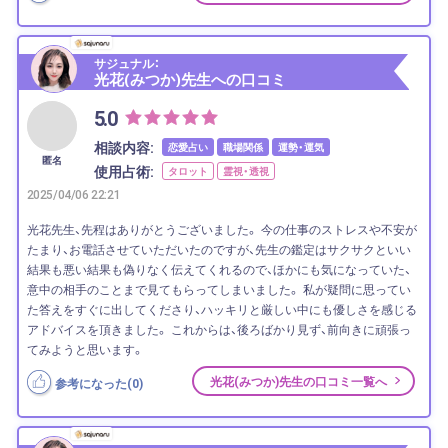
サジュナル：
光花(みつか)先生への口コミ
5.0
相談内容:
恋愛占い
職場関係
運勢・運気
匿名
使用占術:
タロット
霊視・透視
2025/04/06 22:21
光花先生、先程はありがとうございました。 今の仕事のストレスや不安が
たまり、お電話させていただいたのですが、先生の鑑定はサクサクといい
結果も悪い結果も偽りなく伝えてくれるので、ほかにも気になっていた、
意中の相手のことまで見てもらってしまいました。 私が疑問に思ってい
た答えをすぐに出してくださり、ハッキリと厳しい中にも優しさを感じる
アドバイスを頂きました。 これからは、後ろばかり見ず、前向きに頑張っ
てみようと思います。
光花(みつか)先生の口コミ一覧へ
参考になった(
0
)