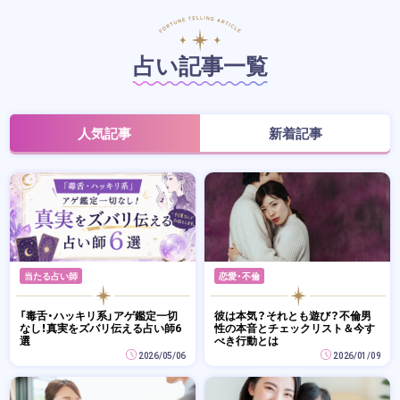
占い記事一覧
人気記事
新着記事
当たる占い師
恋愛・不倫
「毒舌・ハッキリ系」アゲ鑑定一切
彼は本気？それとも遊び？不倫男
なし！真実をズバリ伝える占い師6
性の本音とチェックリスト＆今す
選
べき行動とは
2026/05/06
2026/01/09