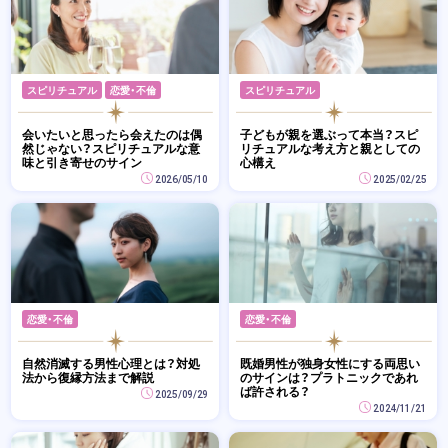
スピリチュアル
恋愛・不倫
スピリチュアル
会いたいと思ったら会えたのは偶
子どもが親を選ぶって本当？スピ
然じゃない？スピリチュアルな意
リチュアルな考え方と親としての
味と引き寄せのサイン
心構え
2026/05/10
2025/02/25
恋愛・不倫
恋愛・不倫
自然消滅する男性心理とは？対処
既婚男性が独身女性にする両思い
法から復縁方法まで解説
のサインは？プラトニックであれ
ば許される？
2025/09/29
2024/11/21