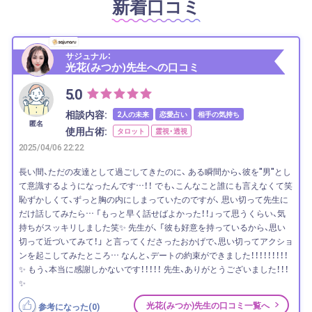
新着口コミ
サジュナル：
光花(みつか)先生への口コミ
5.0
相談内容:
2人の未来
恋愛占い
相手の気持ち
匿名
使用占術:
タロット
霊視・透視
2025/04/06 22:22
長い間、ただの友達として過ごしてきたのに、 ある瞬間から、彼を"男"とし
て意識するようになったんです…！！ でも、こんなこと誰にも言えなくて笑
恥ずかしくて、ずっと胸の内にしまっていたのですが、 思い切って先生に
だけ話してみたら… 「もっと早く話せばよかった！！」って思うくらい、気
持ちがスッキリしました笑✨ 先生が、 「彼も好意を持っているから、思い
切って近づいてみて！」 と言ってくださったおかげで、思い切ってアクショ
ンを起こしてみたところ… なんと、デートの約束ができました！！！！！！！！！
✨ もう、本当に感謝しかないです！！！！！ 先生、ありがとうございました！！！
✨
光花(みつか)先生の口コミ一覧へ
参考になった(
0
)