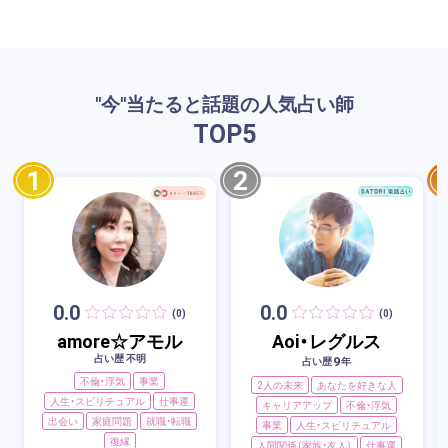
"今"当たると話題の人気占い師
TOP
5
1
2
0.0
0.0
(0)
(0)
amore☆アモル
Aoi・レグルス
占い歴 不明
9
占い歴
年
不倫・浮気
事業
2人の未来
あなたを好きな人
人生・スピリチュアル
仕事運
キャリアアップ
不倫・浮気
出会い
家庭問題
就職・転職
事業
人生・スピリチュアル
復縁
人間関係（家族・友人）
仕事運