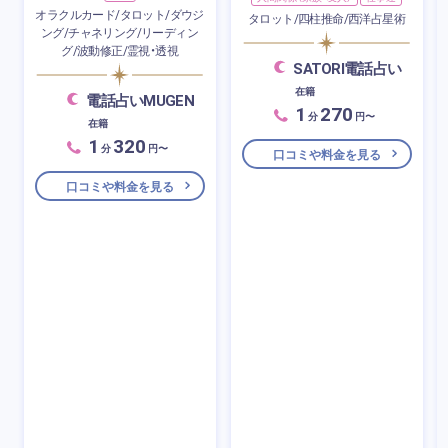
オラクルカード/タロット/ダウジ
タロット/四柱推命/西洋占星術
ング/チャネリング/リーディン
グ/波動修正/霊視・透視
SATORI電話占い
在籍
電話占いMUGEN
1
270
分
円〜
在籍
1
320
分
円〜
口コミや料金を見る
口コミや料金を見る