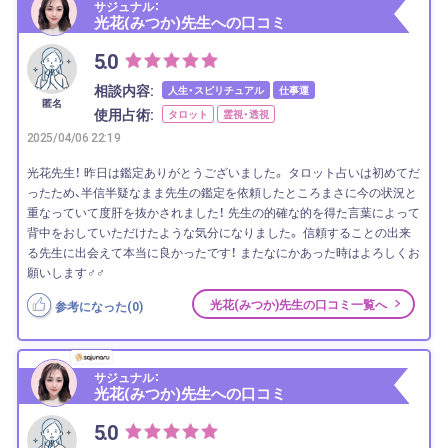
サジュナル：
光花(みつか)先生への口コミ
5.0
相談内容:
人生・スピリチュアル
仕事運
匿名
使用占術:
タロット
霊視・透視
2025/04/06 22:19
光花先生！ 昨日は鑑定ありがとうございました。 タロット占いは初めてだ
ったため、半信半疑なまま先生の鑑定を依頼したところまさに今の状況と
重なっていて度肝を抜かされました！ 先生の的確な的を得た言葉によって
背中をおしていただけたような気分になりました。 信頼することの出来
る先生に出会えて本当に良かったです！ またなにかあった時はよろしくお
願いします‍♂️‍♂️
光花(みつか)先生の口コミ一覧へ
参考になった(
0
)
サジュナル：
光花(みつか)先生への口コミ
5.0