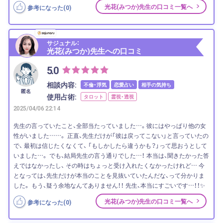
光花(みつか)先生の口コミ一覧へ
参考になった(
0
)
サジュナル：
光花(みつか)先生への口コミ
5.0
相談内容:
不倫・浮気
恋愛占い
相手の気持ち
匿名
使用占術:
タロット
霊視・透視
2025/04/06 22:14
先生の言っていたこと、全部当たっていました…。彼にはやっぱり他の女
性がいました……。 正直、先生だけが「彼は戻ってこない」と言っていたの
で、 最初は信じたくなくて、 「もしかしたら違うかも？」って思おうとして
いました…。 でも、結局先生の言う通りでした…！ 本当は、聞きたかった答
えではなかったし、 その時はちょっと受け入れたくなかったけれど… 今
となっては、先生だけが本当のことを見抜いていたんだな、って分かりま
した。 もう、疑う余地なんてありません！！ 先生、本当にすごいです…！！✨
光花(みつか)先生の口コミ一覧へ
参考になった(
0
)