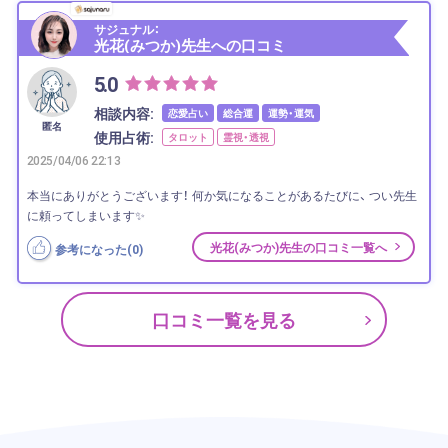
サジュナル：
光花(みつか)先生への口コミ
5.0
相談内容:
恋愛占い
総合運
運勢・運気
匿名
使用占術:
タロット
霊視・透視
2025/04/06 22:13
本当にありがとうございます！ 何か気になることがあるたびに、 つい先生
に頼ってしまいます✨
光花(みつか)先生の口コミ一覧へ
参考になった(
0
)
口コミ一覧を見る