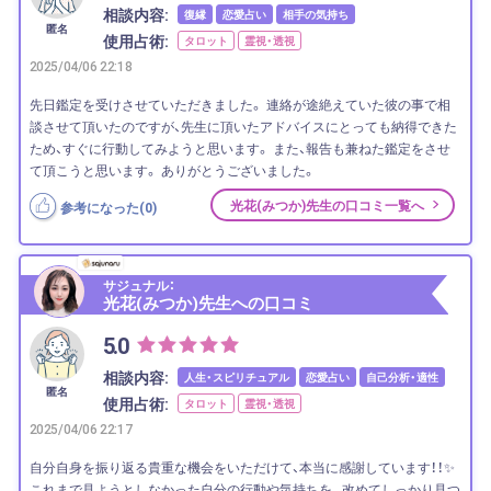
相談内容:
復縁
恋愛占い
相手の気持ち
匿名
使用占術:
タロット
霊視・透視
2025/04/06 22:18
先日鑑定を受けさせていただきました。 連絡が途絶えていた彼の事で相
談させて頂いたのですが、先生に頂いたアドバイスにとっても納得できた
ため、すぐに行動してみようと思います。 また、報告も兼ねた鑑定をさせ
て頂こうと思います。 ありがとうございました。
光花(みつか)先生の口コミ一覧へ
参考になった(
0
)
サジュナル：
光花(みつか)先生への口コミ
5.0
相談内容:
人生・スピリチュアル
恋愛占い
自己分析・適性
匿名
使用占術:
タロット
霊視・透視
2025/04/06 22:17
自分自身を振り返る貴重な機会をいただけて、本当に感謝しています！！✨
これまで見ようとしなかった自分の行動や気持ちを、 改めてしっかり見つ