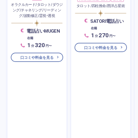
オラクルカード/タロット/ダウジ
タロット/四柱推命/西洋占星術
ング/チャネリング/リーディン
グ/波動修正/霊視・透視
SATORI電話占い
在籍
電話占いMUGEN
1
270
分
円〜
在籍
1
320
分
円〜
口コミや料金を見る
口コミや料金を見る