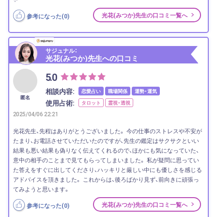
光花(みつか)先生の口コミ一覧へ
参考になった(
0
)
サジュナル：
光花(みつか)先生への口コミ
5.0
相談内容:
恋愛占い
職場関係
運勢・運気
匿名
使用占術:
タロット
霊視・透視
2025/04/06 22:21
光花先生、先程はありがとうございました。 今の仕事のストレスや不安が
たまり、お電話させていただいたのですが、先生の鑑定はサクサクといい
結果も悪い結果も偽りなく伝えてくれるので、ほかにも気になっていた、
意中の相手のことまで見てもらってしまいました。 私が疑問に思ってい
た答えをすぐに出してくださり、ハッキリと厳しい中にも優しさを感じる
アドバイスを頂きました。 これからは、後ろばかり見ず、前向きに頑張っ
てみようと思います。
光花(みつか)先生の口コミ一覧へ
参考になった(
0
)