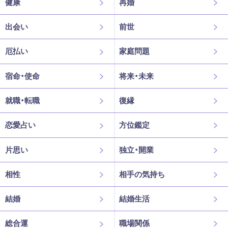
健康
再婚
出会い
前世
厄払い
家庭問題
宿命・使命
将来・未来
就職・転職
復縁
恋愛占い
方位鑑定
片思い
独立・開業
相性
相手の気持ち
結婚
結婚生活
総合運
職場関係