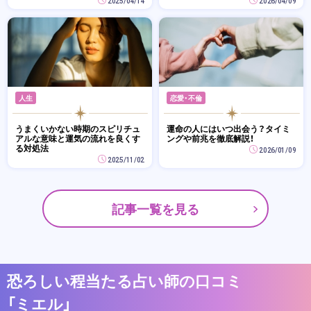
2025/04/14
2026/04/09
人生
恋愛・不倫
うまくいかない時期のスピリチュ
運命の人にはいつ出会う？タイミ
アルな意味と運気の流れを良くす
ングや前兆を徹底解説！
る対処法
2026/01/09
2025/11/02
記事一覧を見る
恐ろしい程当たる占い師の口コミ
「ミエル」