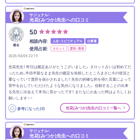
サジュナル：
光花(みつか)先生への口コミ
5.0
相談内容:
人生・スピリチュアル
仕事運
匿名
使用占術:
タロット
霊視・透視
2025/04/06 22:19
光花先生！ 昨日は鑑定ありがとうございました。 タロット占いは初めてだ
ったため、半信半疑なまま先生の鑑定を依頼したところまさに今の状況と
重なっていて度肝を抜かされました！ 先生の的確な的を得た言葉によって
背中をおしていただけたような気分になりました。 信頼することの出来
る先生に出会えて本当に良かったです！ またなにかあった時はよろしくお
願いします‍♂️‍♂️
光花(みつか)先生の口コミ一覧へ
参考になった(
0
)
サジュナル：
光花(みつか)先生への口コミ