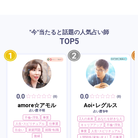
"今"当たると話題の人気占い師
TOP
5
1
2
0.0
0.0
(0)
(0)
amore☆アモル
Aoi・レグルス
占い歴 不明
9
占い歴
年
不倫・浮気
事業
2人の未来
あなたを好きな人
人生・スピリチュアル
仕事運
キャリアアップ
不倫・浮気
出会い
家庭問題
就職・転職
事業
人生・スピリチュアル
復縁
人間関係（家族・友人）
仕事運