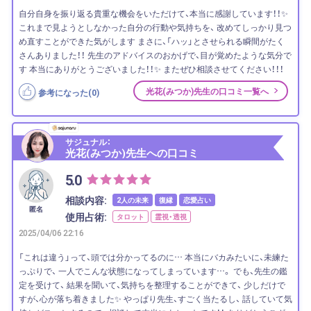
自分自身を振り返る貴重な機会をいただけて、本当に感謝しています！！✨
これまで見ようとしなかった自分の行動や気持ちを、 改めてしっかり見つ
め直すことができた気がします まさに、「ハッ」とさせられる瞬間がたく
さんありました！！ 先生のアドバイスのおかげで、目が覚めたような気分で
す 本当にありがとうございました！！✨ またぜひ相談させてください！！！
光花(みつか)先生の口コミ一覧へ
参考になった(
0
)
サジュナル：
光花(みつか)先生への口コミ
5.0
相談内容:
2人の未来
復縁
恋愛占い
匿名
使用占術:
タロット
霊視・透視
2025/04/06 22:16
「これは違う」って、頭では分かってるのに… 本当にバカみたいに、未練た
っぷりで、 一人でこんな状態になってしまっています…。 でも、先生の鑑
定を受けて、 結果を聞いて、気持ちを整理することができて、 少しだけで
すが、心が落ち着きました✨ やっぱり先生、すごく当たるし、 話していて気