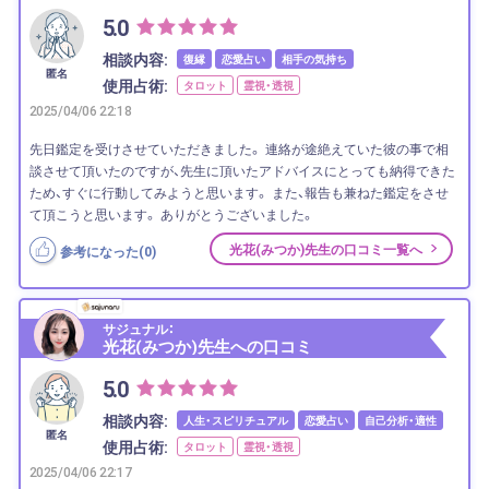
5.0
相談内容:
復縁
恋愛占い
相手の気持ち
匿名
使用占術:
タロット
霊視・透視
2025/04/06 22:18
先日鑑定を受けさせていただきました。 連絡が途絶えていた彼の事で相
談させて頂いたのですが、先生に頂いたアドバイスにとっても納得できた
ため、すぐに行動してみようと思います。 また、報告も兼ねた鑑定をさせ
て頂こうと思います。 ありがとうございました。
光花(みつか)先生の口コミ一覧へ
参考になった(
0
)
サジュナル：
光花(みつか)先生への口コミ
5.0
相談内容:
人生・スピリチュアル
恋愛占い
自己分析・適性
匿名
使用占術:
タロット
霊視・透視
2025/04/06 22:17