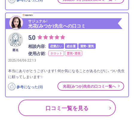
サジュナル：
光花(みつか)先生への口コミ
5.0
相談内容:
恋愛占い
総合運
運勢・運気
匿名
使用占術:
タロット
霊視・透視
2025/04/06 22:13
本当にありがとうございます！ 何か気になることがあるたびに、 つい先生
に頼ってしまいます✨
光花(みつか)先生の口コミ一覧へ
参考になった(
0
)
口コミ一覧を見る