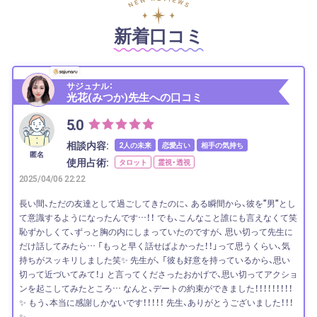
新着口コミ
サジュナル：
光花(みつか)先生への口コミ
5.0
相談内容:
2人の未来
恋愛占い
相手の気持ち
匿名
使用占術:
タロット
霊視・透視
2025/04/06 22:22
長い間、ただの友達として過ごしてきたのに、 ある瞬間から、彼を"男"とし
て意識するようになったんです…！！ でも、こんなこと誰にも言えなくて笑
恥ずかしくて、ずっと胸の内にしまっていたのですが、 思い切って先生に
だけ話してみたら… 「もっと早く話せばよかった！！」って思うくらい、気
持ちがスッキリしました笑✨ 先生が、 「彼も好意を持っているから、思い
切って近づいてみて！」 と言ってくださったおかげで、思い切ってアクショ
ンを起こしてみたところ… なんと、デートの約束ができました！！！！！！！！！
✨ もう、本当に感謝しかないです！！！！！ 先生、ありがとうございました！！！
✨