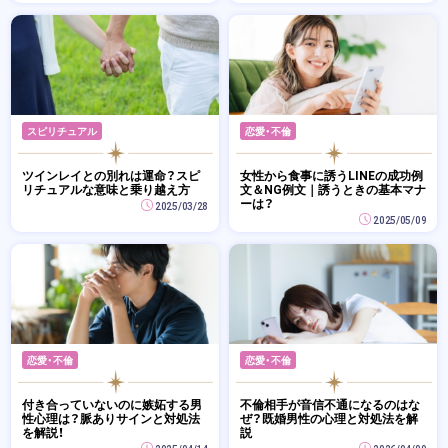
スピリチュアル
恋愛・不倫
ツインレイとの別れは運命？スピ
女性から食事に誘うLINEの成功例
リチュアルな意味と乗り越え方
文＆NG例文｜誘うときの基本マナ
ーは？
2025/03/28
2025/05/09
恋愛・不倫
恋愛・不倫
付き合っていないのに嫉妬する男
不倫相手が音信不通になるのはな
性心理は？脈ありサインと対処法
ぜ？既婚男性の心理と対処法を解
を解説！
説