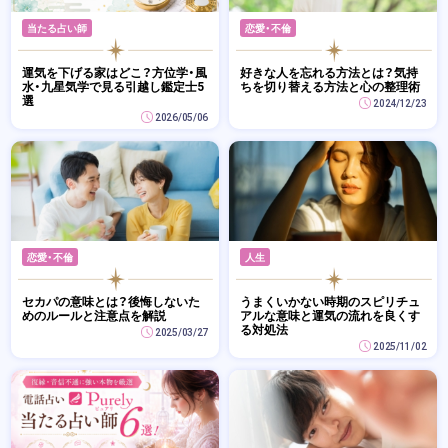
当たる占い師
恋愛・不倫
運気を下げる家はどこ？方位学・風
好きな人を忘れる方法とは？気持
水・九星気学で見る引越し鑑定士5
ちを切り替える方法と心の整理術
選
2024/12/23
2026/05/06
恋愛・不倫
人生
セカパの意味とは？後悔しないた
うまくいかない時期のスピリチュ
めのルールと注意点を解説
アルな意味と運気の流れを良くす
る対処法
2025/03/27
2025/11/02