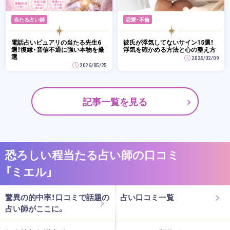
当たる占い師
恋愛・不倫
電話占いピュアリの当たる先生6
彼氏が浮気してないサイン15選！
選！復縁・音信不通に強い本物を厳
浮気を確かめる方法と心の整え方
選
2026/02/09
2026/05/25
記事一覧を見る
恐ろしい程当たる占い師の口コミ
「ミエル」
驚異の的中率！口コミで話題の
占い口コミ一覧
占い師がここに。