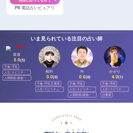
PR:電話占いピュアリ
いま見られている注目の占い師
双喜
5.0
(5)
不倫・浮気
桜叶
叶
かがり
人生・スピリチュ
0.0
0.0
4.0
アル
(0)
(0)
(1)
人間関係（家族・友
人）
不倫・浮気
事業
不倫・浮気
不倫・浮気
人生・スピリチュア
人生・スピリチュ
人生・スピリチュ
ル
アル
アル
人間関係（家族・友
仕事運
人）