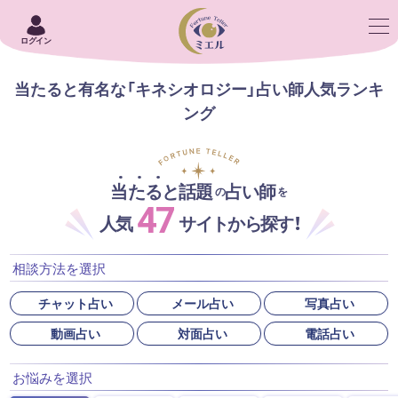
ログイン
当たると有名な「キネシオロジー」占い師人気ランキ
ング
当たると話題
占い師
の
を
47
人気
サイトから探す！
相談方法を選択
チャット占い
メール占い
写真占い
動画占い
対面占い
電話占い
お悩みを選択