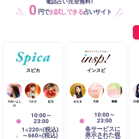
電話占い完全無料！
0
円で
お試しできる
占いサイト
スピカ
インスピ
そめいよし
つかさ
紅玉
みちる
天音
春陽
灯凪
の
10:00～
10:00～
23:00
23:00
各サービスに
1
220
(税込)
分
円
表示された税
～660
(税込)
円