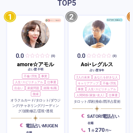
TOP
5
1
2
0.0
0.0
(0)
(0)
amore☆アモル
Aoi・レグルス
占い歴 不明
9
占い歴
年
不倫・浮気
事業
2人の未来
あなたを好きな人
人生・スピリチュアル
仕事運
キャリアアップ
不倫・浮気
出会い
家庭問題
就職・転職
事業
人生・スピリチュアル
復縁
人間関係（家族・友人）
仕事運
オラクルカード/タロット/ダウジ
タロット/四柱推命/西洋占星術
ング/チャネリング/リーディン
グ/波動修正/霊視・透視
SATORI電話占い
在籍
電話占いMUGEN
1
270
分
円〜
在籍