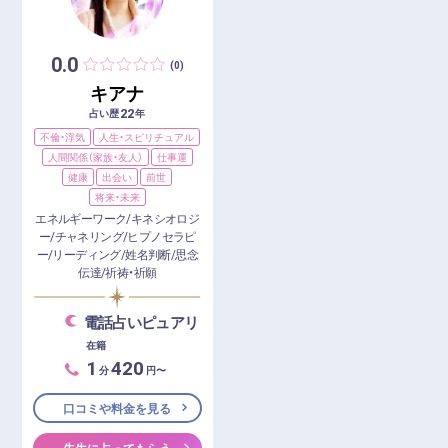
0.0
(0)
キアナ
22
占い歴
年
不倫・浮気
人生・スピリチュアル
人間関係（家族・友人）
仕事運
健康
出会い
前世
将来・未来
エネルギーワーク/キネシオロジ
ー/チャネリング/ヒプノセラピ
ー/リーディング/姓名判断/思念
伝達/祈祷・祈願
電話占いピュアリ
在籍
1
420
分
円〜
口コミや料金を見る
先生に占ってもらう