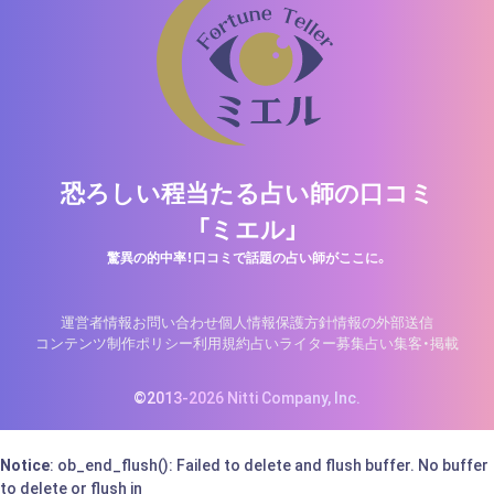
恐ろしい程当たる占い師の口コミ
「ミエル」
驚異の的中率！口コミで話題の占い師がここに。
運営者情報
お問い合わせ
個人情報保護方針
情報の外部送信
コンテンツ制作ポリシー
利用規約
占いライター募集
占い集客・掲載
©2013-2026 Nitti Company, Inc.
Notice
: ob_end_flush(): Failed to delete and flush buffer. No buffer
to delete or flush in