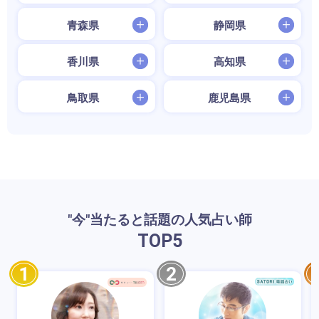
青森県
静岡県
香川県
高知県
鳥取県
鹿児島県
"今"当たると話題の人気占い師
TOP
5
1
2