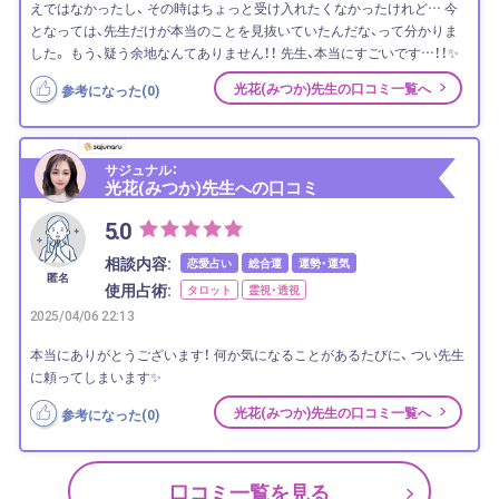
えではなかったし、 その時はちょっと受け入れたくなかったけれど… 今
となっては、先生だけが本当のことを見抜いていたんだな、って分かりま
した。 もう、疑う余地なんてありません！！ 先生、本当にすごいです…！！✨
光花(みつか)先生の口コミ一覧へ
参考になった(
0
)
サジュナル：
光花(みつか)先生への口コミ
5.0
相談内容:
恋愛占い
総合運
運勢・運気
匿名
使用占術:
タロット
霊視・透視
2025/04/06 22:13
本当にありがとうございます！ 何か気になることがあるたびに、 つい先生
に頼ってしまいます✨
光花(みつか)先生の口コミ一覧へ
参考になった(
0
)
口コミ一覧を見る