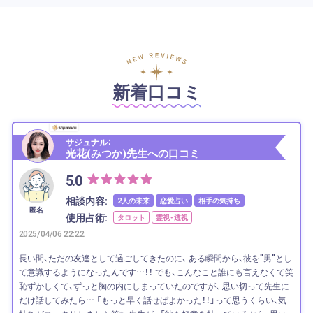
新着口コミ
サジュナル：
光花(みつか)先生への口コミ
5.0
相談内容:
2人の未来
恋愛占い
相手の気持ち
匿名
使用占術:
タロット
霊視・透視
2025/04/06 22:22
長い間、ただの友達として過ごしてきたのに、 ある瞬間から、彼を"男"とし
て意識するようになったんです…！！ でも、こんなこと誰にも言えなくて笑
恥ずかしくて、ずっと胸の内にしまっていたのですが、 思い切って先生に
だけ話してみたら… 「もっと早く話せばよかった！！」って思うくらい、気