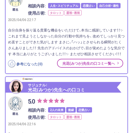
相談内容:
人生・スピリチュアル
恋愛占い
自己分析・適性
匿名
使用占術:
タロット
霊視・透視
2025/04/06 22:17
自分自身を振り返る貴重な機会をいただけて、本当に感謝しています！！✨
これまで見ようとしなかった自分の行動や気持ちを、 改めてしっかり見つ
め直すことができた気がします まさに、「ハッ」とさせられる瞬間がたく
さんありました！！ 先生のアドバイスのおかげで、目が覚めたような気分で
す 本当にありがとうございました！！✨ またぜひ相談させてください！！！
光花(みつか)先生の口コミ一覧へ
参考になった(
0
)
サジュナル：
光花(みつか)先生への口コミ
5.0
相談内容:
2人の未来
復縁
恋愛占い
匿名
使用占術:
タロット
霊視・透視
2025/04/06 22:16