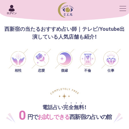
ログイン
西新宿の当たるおすすめ占い師｜テレビ/Youtube出
演している人気店舗も紹介！
相性
恋愛
仕事
復縁
不倫
電話占い完全無料！
0
円で
お試しできる
西新宿の占いの館