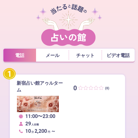
電話
メール
チャット
ビデオ電話
1
新宿占い館アゥルター
0
(0)
ム
11:00〜23:00
29
人在籍
10
2,200
～
分
円