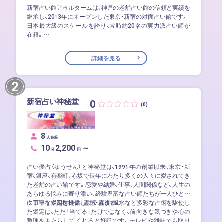
新宿占い館アゥルタームは、神戸の老舗占い館の信頼と実績を
継承し、2013年にオープンした東京・新宿の対面占い館です。
日本最大級のスケールを誇り、常時約20名の実力派占い師が
在籍。
恋愛・仕事・人生など幅広い悩みに、多彩な占術で丁寧に応えて
くれます。関東で本格的な占いを受けたい方におすすめの信
詳細を見る
頼ある占い館です。
2
新宿占い神秘堂
0
(0)
8
人在籍
10
2,200
～
分
円
占い優占（ゆうせん）と神秘堂は、1991年の創業以来、東京・新
宿、銀座、有楽町、赤坂で長年にわたり多くの人々に愛されてき
た老舗の占い館です。恋愛や結婚、仕事、人間関係など、人生の
あらゆる悩みに寄り添い、経験豊富な占い師たちが一人ひとり
に丁寧な鑑定を提供してくれます。
タロットや四柱推命、霊感・霊視、風水など多彩な占術を駆使し
た鑑定は、ただ「当てる」だけではなく、前向きな気づきや心の
整理をもたらしてくれると好評です。テレビや雑誌でも取り