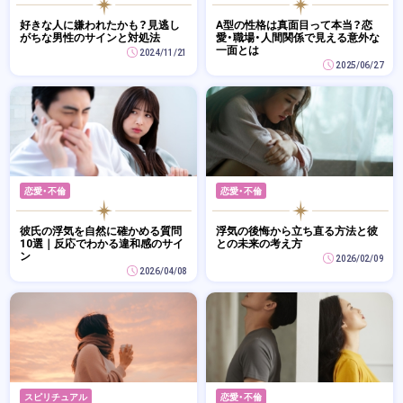
好きな人に嫌われたかも？見逃し
A型の性格は真面目って本当？恋
がちな男性のサインと対処法
愛・職場・人間関係で見える意外な
一面とは
2024/11/21
2025/06/27
恋愛・不倫
恋愛・不倫
彼氏の浮気を自然に確かめる質問
浮気の後悔から立ち直る方法と彼
10選｜反応でわかる違和感のサイ
との未来の考え方
ン
2026/02/09
2026/04/08
スピリチュアル
恋愛・不倫