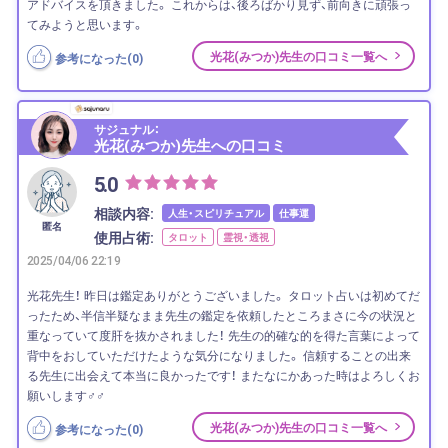
アドバイスを頂きました。 これからは、後ろばかり見ず、前向きに頑張っ
てみようと思います。
光花(みつか)先生の口コミ一覧へ
参考になった(
0
)
サジュナル：
光花(みつか)先生への口コミ
5.0
相談内容:
人生・スピリチュアル
仕事運
匿名
使用占術:
タロット
霊視・透視
2025/04/06 22:19
光花先生！ 昨日は鑑定ありがとうございました。 タロット占いは初めてだ
ったため、半信半疑なまま先生の鑑定を依頼したところまさに今の状況と
重なっていて度肝を抜かされました！ 先生の的確な的を得た言葉によって
背中をおしていただけたような気分になりました。 信頼することの出来
る先生に出会えて本当に良かったです！ またなにかあった時はよろしくお
願いします‍♂️‍♂️
光花(みつか)先生の口コミ一覧へ
参考になった(
0
)