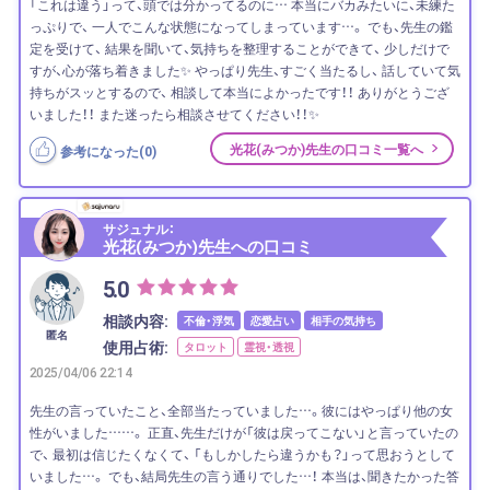
「これは違う」って、頭では分かってるのに… 本当にバカみたいに、未練た
っぷりで、 一人でこんな状態になってしまっています…。 でも、先生の鑑
定を受けて、 結果を聞いて、気持ちを整理することができて、 少しだけで
すが、心が落ち着きました✨ やっぱり先生、すごく当たるし、 話していて気
持ちがスッとするので、 相談して本当によかったです！！ ありがとうござ
いました！！ また迷ったら相談させてください！！✨
光花(みつか)先生の口コミ一覧へ
参考になった(
0
)
サジュナル：
光花(みつか)先生への口コミ
5.0
相談内容:
不倫・浮気
恋愛占い
相手の気持ち
匿名
使用占術:
タロット
霊視・透視
2025/04/06 22:14
先生の言っていたこと、全部当たっていました…。彼にはやっぱり他の女
性がいました……。 正直、先生だけが「彼は戻ってこない」と言っていたの
で、 最初は信じたくなくて、 「もしかしたら違うかも？」って思おうとして
いました…。 でも、結局先生の言う通りでした…！ 本当は、聞きたかった答