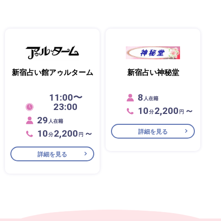
新宿占い館アゥルターム
新宿占い神秘堂
11:00〜
8
人在籍
23:00
10
2,200
～
分
円
29
人在籍
10
2,200
～
詳細を見る
分
円
詳細を見る