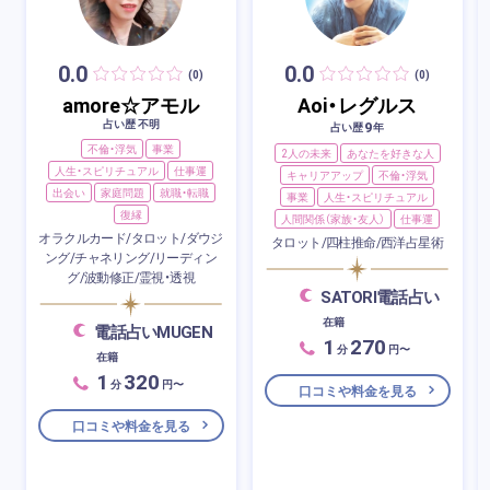
0.0
0.0
(0)
(0)
amore☆アモル
Aoi・レグルス
占い歴 不明
9
占い歴
年
不倫・浮気
事業
2人の未来
あなたを好きな人
人生・スピリチュアル
仕事運
キャリアアップ
不倫・浮気
出会い
家庭問題
就職・転職
事業
人生・スピリチュアル
復縁
人間関係（家族・友人）
仕事運
オラクルカード/タロット/ダウジ
タロット/四柱推命/西洋占星術
ング/チャネリング/リーディン
グ/波動修正/霊視・透視
SATORI電話占い
在籍
電話占いMUGEN
1
270
分
円〜
在籍
1
320
分
円〜
口コミや料金を見る
口コミや料金を見る