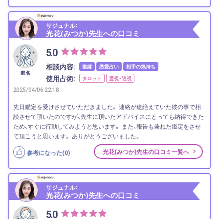
サジュナル：
光花(みつか)先生への口コミ
5.0
相談内容:
復縁
恋愛占い
相手の気持ち
匿名
使用占術:
タロット
霊視・透視
2025/04/06 22:18
先日鑑定を受けさせていただきました。 連絡が途絶えていた彼の事で相
談させて頂いたのですが、先生に頂いたアドバイスにとっても納得できた
ため、すぐに行動してみようと思います。 また、報告も兼ねた鑑定をさせ
て頂こうと思います。 ありがとうございました。
光花(みつか)先生の口コミ一覧へ
参考になった(
0
)
サジュナル：
光花(みつか)先生への口コミ
5.0