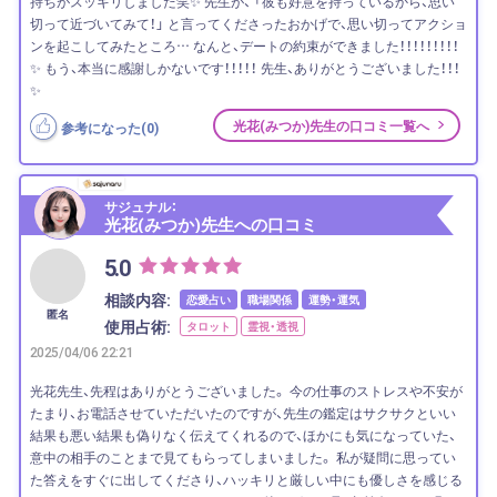
持ちがスッキリしました笑✨ 先生が、 「彼も好意を持っているから、思い
切って近づいてみて！」 と言ってくださったおかげで、思い切ってアクショ
ンを起こしてみたところ… なんと、デートの約束ができました！！！！！！！！！
✨ もう、本当に感謝しかないです！！！！！ 先生、ありがとうございました！！！
✨
光花(みつか)先生の口コミ一覧へ
参考になった(
0
)
サジュナル：
光花(みつか)先生への口コミ
5.0
相談内容:
恋愛占い
職場関係
運勢・運気
匿名
使用占術:
タロット
霊視・透視
2025/04/06 22:21
光花先生、先程はありがとうございました。 今の仕事のストレスや不安が
たまり、お電話させていただいたのですが、先生の鑑定はサクサクといい
結果も悪い結果も偽りなく伝えてくれるので、ほかにも気になっていた、
意中の相手のことまで見てもらってしまいました。 私が疑問に思ってい
た答えをすぐに出してくださり、ハッキリと厳しい中にも優しさを感じる