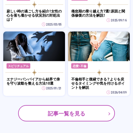
寂しい時の過ごし方を紹介！女性の
倦怠期の乗り越え方7選！原因と関
心を落ち着かせる状況別の対処法
係修復の方法を解説！
は？
2025/09/16
2025/03/05
スピリチュアル
恋愛・不倫
エナジーバンパイアから結界で身
不倫相手と復縁できる？よりを戻
を守り波動を整える方法10選
せるタイミングや気を付けるポイ
ントを解説
2025/01/21
2026/04/09
記事一覧を見る