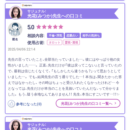
サジュナル：
光花(みつか)先生への口コミ
5.0
相談内容:
不倫・浮気
恋愛占い
相手の気持ち
匿名
使用占術:
タロット
霊視・透視
2025/04/06 22:14
先生の言っていたこと、全部当たっていました…。彼にはやっぱり他の女
性がいました……。 正直、先生だけが「彼は戻ってこない」と言っていたの
で、 最初は信じたくなくて、 「もしかしたら違うかも？」って思おうとして
いました…。 でも、結局先生の言う通りでした…！ 本当は、聞きたかった答
えではなかったし、 その時はちょっと受け入れたくなかったけれど… 今
となっては、先生だけが本当のことを見抜いていたんだな、って分かりま
した。 もう、疑う余地なんてありません！！ 先生、本当にすごいです…！！✨
光花(みつか)先生の口コミ一覧へ
参考になった(
0
)
サジュナル：
光花(みつか)先生への口コミ