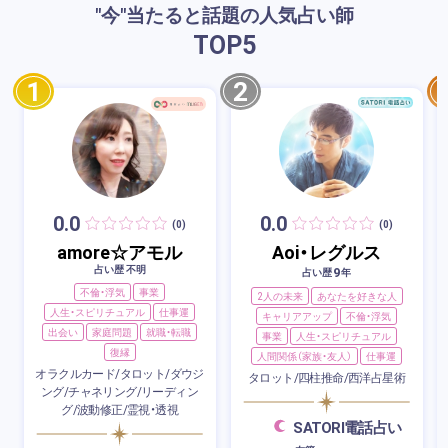
"今"当たると話題の人気占い師
TOP
5
1
2
0.0
0.0
(0)
(0)
amore☆アモル
Aoi・レグルス
占い歴 不明
9
占い歴
年
不倫・浮気
事業
2人の未来
あなたを好きな人
人生・スピリチュアル
仕事運
キャリアアップ
不倫・浮気
出会い
家庭問題
就職・転職
事業
人生・スピリチュアル
復縁
人間関係（家族・友人）
仕事運
オラクルカード/タロット/ダウジ
タロット/四柱推命/西洋占星術
ング/チャネリング/リーディン
グ/波動修正/霊視・透視
SATORI電話占い