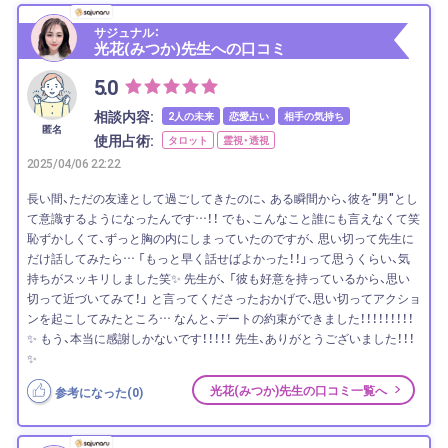
サジュナル：
光花(みつか)先生への口コミ
5.0
相談内容:
2人の未来
恋愛占い
相手の気持ち
匿名
使用占術:
タロット
霊視・透視
2025/04/06 22:22
長い間、ただの友達として過ごしてきたのに、 ある瞬間から、彼を"男"とし
て意識するようになったんです…！！ でも、こんなこと誰にも言えなくて笑
恥ずかしくて、ずっと胸の内にしまっていたのですが、 思い切って先生に
だけ話してみたら… 「もっと早く話せばよかった！！」って思うくらい、気
持ちがスッキリしました笑✨ 先生が、 「彼も好意を持っているから、思い
切って近づいてみて！」 と言ってくださったおかげで、思い切ってアクショ
ンを起こしてみたところ… なんと、デートの約束ができました！！！！！！！！！
✨ もう、本当に感謝しかないです！！！！！ 先生、ありがとうございました！！！
✨
光花(みつか)先生の口コミ一覧へ
参考になった(
0
)