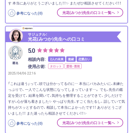
す 本当にありがとうございました！！✨ またぜひ相談させてください！！！
光花(みつか)先生の口コミ一覧へ
参考になった(
0
)
サジュナル：
光花(みつか)先生への口コミ
5.0
相談内容:
2人の未来
復縁
恋愛占い
匿名
使用占術:
タロット
霊視・透視
2025/04/06 22:16
「これは違う」って、頭では分かってるのに… 本当にバカみたいに、未練た
っぷりで、 一人でこんな状態になってしまっています…。 でも、先生の鑑
定を受けて、 結果を聞いて、気持ちを整理することができて、 少しだけで
すが、心が落ち着きました✨ やっぱり先生、すごく当たるし、 話していて気
持ちがスッとするので、 相談して本当によかったです！！ ありがとうござ
いました！！ また迷ったら相談させてください！！✨
光花(みつか)先生の口コミ一覧へ
参考になった(
0
)