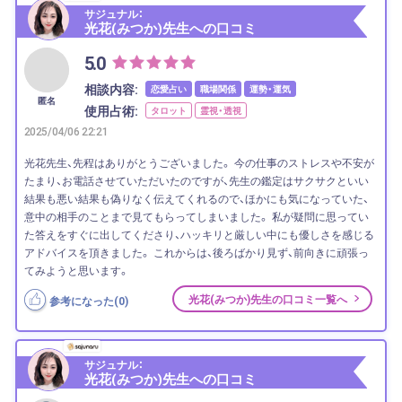
サジュナル：
光花(みつか)先生への口コミ
5.0
相談内容:
恋愛占い
職場関係
運勢・運気
匿名
使用占術:
タロット
霊視・透視
2025/04/06 22:21
光花先生、先程はありがとうございました。 今の仕事のストレスや不安が
たまり、お電話させていただいたのですが、先生の鑑定はサクサクといい
結果も悪い結果も偽りなく伝えてくれるので、ほかにも気になっていた、
意中の相手のことまで見てもらってしまいました。 私が疑問に思ってい
た答えをすぐに出してくださり、ハッキリと厳しい中にも優しさを感じる
アドバイスを頂きました。 これからは、後ろばかり見ず、前向きに頑張っ
てみようと思います。
光花(みつか)先生の口コミ一覧へ
参考になった(
0
)
サジュナル：
光花(みつか)先生への口コミ