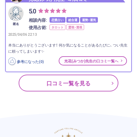
5.0
相談内容:
恋愛占い
総合運
運勢・運気
匿名
使用占術:
タロット
霊視・透視
2025/04/06 22:13
本当にありがとうございます！ 何か気になることがあるたびに、 つい先生
に頼ってしまいます✨
光花(みつか)先生の口コミ一覧へ
参考になった(
0
)
口コミ一覧を見る