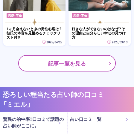
恋愛・不倫
恋愛・不倫
1ヶ月会えないときの男性心理は？
好きな人ができないのはなぜ？そ
彼氏の本音を見極めるチェックリ
の理由と自分らしい幸せの見つけ
スト付き
方
2025/04/25
2025/03/13
記事一覧を見る
恐ろしい程当たる占い師の口コミ
「ミエル」
驚異の的中率！口コミで話題の
占い口コミ一覧
占い師がここに。