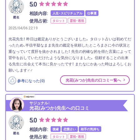
5.0
相談内容:
人生・スピリチュアル
仕事運
匿名
使用占術:
タロット
霊視・透視
2025/04/06 22:19
光花先生！ 昨日は鑑定ありがとうございました。 タロット占いは初めてだ
ったため、半信半疑なまま先生の鑑定を依頼したところまさに今の状況と
重なっていて度肝を抜かされました！ 先生の的確な的を得た言葉によって
背中をおしていただけたような気分になりました。 信頼することの出来
る先生に出会えて本当に良かったです！ またなにかあった時はよろしくお
願いします‍♂️‍♂️
光花(みつか)先生の口コミ一覧へ
参考になった(
0
)
サジュナル：
光花(みつか)先生への口コミ
5.0
相談内容:
復縁
恋愛占い
相手の気持ち
匿名
使用占術:
タロット
霊視・透視