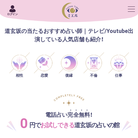
ログイン
道玄坂の当たるおすすめ占い師｜テレビ/Youtube出
演している人気店舗も紹介！
相性
恋愛
仕事
復縁
不倫
電話占い完全無料！
0
円で
お試しできる
道玄坂の占いの館