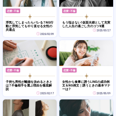
恋愛・不倫
恋愛・不倫
浮気してしまったらバレる？NG行
もう悩まない！仮面夫婦として充実
動と浮気してもやり直せる女性の
した人生の過ごし方のコツ8選
共通点
2025/03/27
2026/02/09
恋愛・不倫
恋愛・不倫
子持ち男性が離婚を決めるときと
女性から食事に誘うLINEの成功例
は？不倫相手を選ぶ理由を徹底解
文＆NG例文｜誘うときの基本マナ
説
ーは？
2025/02/17
2025/05/09