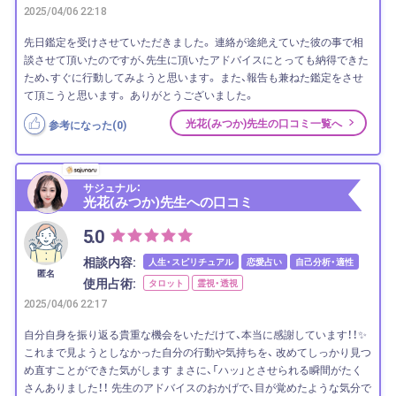
2025/04/06 22:18
先日鑑定を受けさせていただきました。 連絡が途絶えていた彼の事で相
談させて頂いたのですが、先生に頂いたアドバイスにとっても納得できた
ため、すぐに行動してみようと思います。 また、報告も兼ねた鑑定をさせ
て頂こうと思います。 ありがとうございました。
光花(みつか)先生の口コミ一覧へ
参考になった(
0
)
サジュナル：
光花(みつか)先生への口コミ
5.0
相談内容:
人生・スピリチュアル
恋愛占い
自己分析・適性
匿名
使用占術:
タロット
霊視・透視
2025/04/06 22:17
自分自身を振り返る貴重な機会をいただけて、本当に感謝しています！！✨
これまで見ようとしなかった自分の行動や気持ちを、 改めてしっかり見つ
め直すことができた気がします まさに、「ハッ」とさせられる瞬間がたく
さんありました！！ 先生のアドバイスのおかげで、目が覚めたような気分で