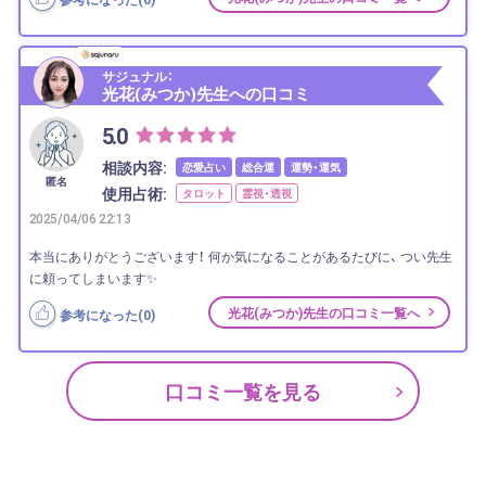
サジュナル：
光花(みつか)先生への口コミ
5.0
相談内容:
恋愛占い
総合運
運勢・運気
匿名
使用占術:
タロット
霊視・透視
2025/04/06 22:13
本当にありがとうございます！ 何か気になることがあるたびに、 つい先生
に頼ってしまいます✨
光花(みつか)先生の口コミ一覧へ
参考になった(
0
)
口コミ一覧を見る