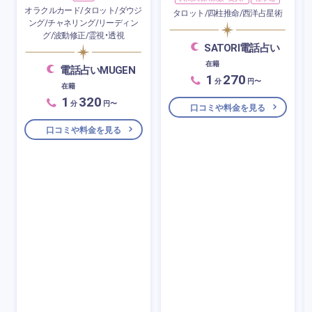
オラクルカード/タロット/ダウジ
タロット/四柱推命/西洋占星術
ング/チャネリング/リーディン
グ/波動修正/霊視・透視
SATORI電話占い
在籍
電話占いMUGEN
1
270
分
円〜
在籍
1
320
分
円〜
口コミや料金を見る
口コミや料金を見る