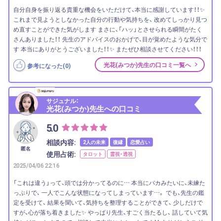
自分自身を振り返る貴重な機会をいただけて、本当に感謝しています！！✨
これまで見ようとしなかった自分の行動や気持ちを、 改めてしっかり見つ
め直すことができた気がします まさに、「ハッ」とさせられる瞬間がたく
さんありました！！ 先生のアドバイスのおかげで、目が覚めたような気分で
す 本当にありがとうございました！！✨ またぜひ相談させてください！！！
光花(みつか)先生の口コミ一覧へ
参考になった(
0
)
サジュナル：
光花(みつか)先生への口コミ
5.0
相談内容:
2人の未来
復縁
恋愛占い
匿名
使用占術:
タロット
霊視・透視
2025/04/06 22:16
「これは違う」って、頭では分かってるのに… 本当にバカみたいに、未練た
っぷりで、 一人でこんな状態になってしまっています…。 でも、先生の鑑
定を受けて、 結果を聞いて、気持ちを整理することができて、 少しだけで
すが、心が落ち着きました✨ やっぱり先生、すごく当たるし、 話していて気