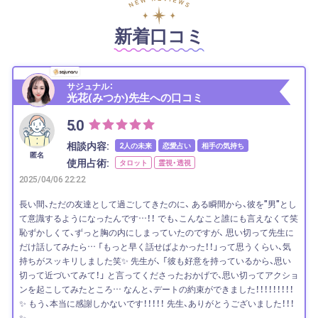
新着口コミ
サジュナル：
光花(みつか)先生への口コミ
5.0
相談内容:
2人の未来
恋愛占い
相手の気持ち
匿名
使用占術:
タロット
霊視・透視
2025/04/06 22:22
長い間、ただの友達として過ごしてきたのに、 ある瞬間から、彼を"男"とし
て意識するようになったんです…！！ でも、こんなこと誰にも言えなくて笑
恥ずかしくて、ずっと胸の内にしまっていたのですが、 思い切って先生に
だけ話してみたら… 「もっと早く話せばよかった！！」って思うくらい、気
持ちがスッキリしました笑✨ 先生が、 「彼も好意を持っているから、思い
切って近づいてみて！」 と言ってくださったおかげで、思い切ってアクショ
ンを起こしてみたところ… なんと、デートの約束ができました！！！！！！！！！
✨ もう、本当に感謝しかないです！！！！！ 先生、ありがとうございました！！！
✨