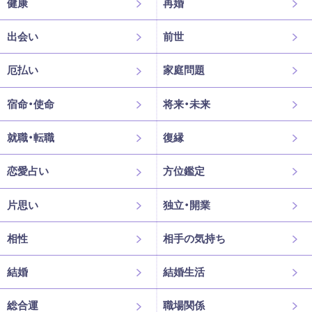
健康
再婚
出会い
前世
厄払い
家庭問題
宿命・使命
将来・未来
就職・転職
復縁
恋愛占い
方位鑑定
片思い
独立・開業
相性
相手の気持ち
結婚
結婚生活
総合運
職場関係