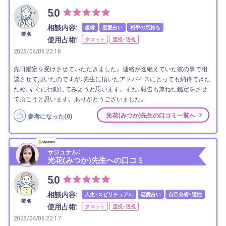
5.0
相談内容:
復縁
恋愛占い
相手の気持ち
匿名
使用占術:
タロット
霊視・透視
2025/04/06 22:18
先日鑑定を受けさせていただきました。 連絡が途絶えていた彼の事で相
談させて頂いたのですが、先生に頂いたアドバイスにとっても納得できた
ため、すぐに行動してみようと思います。 また、報告も兼ねた鑑定をさせ
て頂こうと思います。 ありがとうございました。
光花(みつか)先生の口コミ一覧へ
参考になった(
0
)
サジュナル：
光花(みつか)先生への口コミ
5.0
相談内容:
人生・スピリチュアル
恋愛占い
自己分析・適性
匿名
使用占術:
タロット
霊視・透視
2025/04/06 22:17