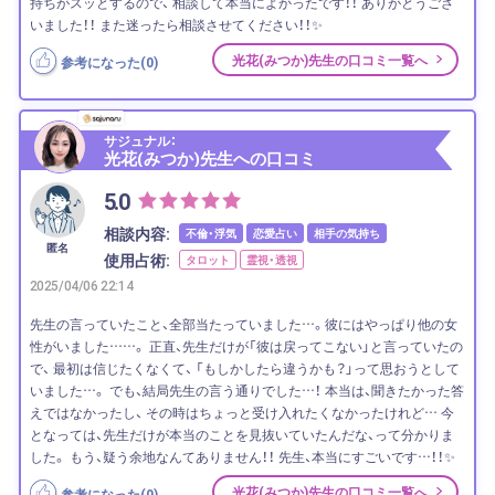
持ちがスッとするので、 相談して本当によかったです！！ ありがとうござ
いました！！ また迷ったら相談させてください！！✨
光花(みつか)先生の口コミ一覧へ
参考になった(
0
)
サジュナル：
光花(みつか)先生への口コミ
5.0
相談内容:
不倫・浮気
恋愛占い
相手の気持ち
匿名
使用占術:
タロット
霊視・透視
2025/04/06 22:14
先生の言っていたこと、全部当たっていました…。彼にはやっぱり他の女
性がいました……。 正直、先生だけが「彼は戻ってこない」と言っていたの
で、 最初は信じたくなくて、 「もしかしたら違うかも？」って思おうとして
いました…。 でも、結局先生の言う通りでした…！ 本当は、聞きたかった答
えではなかったし、 その時はちょっと受け入れたくなかったけれど… 今
となっては、先生だけが本当のことを見抜いていたんだな、って分かりま
した。 もう、疑う余地なんてありません！！ 先生、本当にすごいです…！！✨
光花(みつか)先生の口コミ一覧へ
参考になった(
0
)