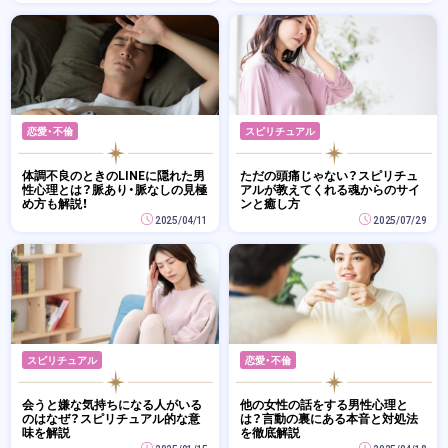
恋愛・不倫
スピリチュアル
体調不良のときのLINEに隠れた男
ただの頭痛じゃない？スピリチュ
性心理とは？脈あり・脈なしの見極
アルが教えてくれる魂からのサイ
め方も解説！
ンと癒し方
2025/04/11
2025/07/29
スピリチュアル
恋愛・不倫
会うと嫌な気持ちになる人がいる
他の女性の話をする男性心理と
のはなぜ？スピリチュアル的な意
は？言動の裏にある本音と対処法
味を解説
を徹底解説