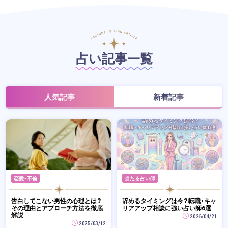
占い記事一覧
人気記事
新着記事
恋愛・不倫
当たる占い師
告白してこない男性の心理とは？
辞めるタイミングは今？転職・キャ
その理由とアプローチ方法を徹底
リアアップ相談に強い占い師6選
解説
2026/04/21
2025/03/12