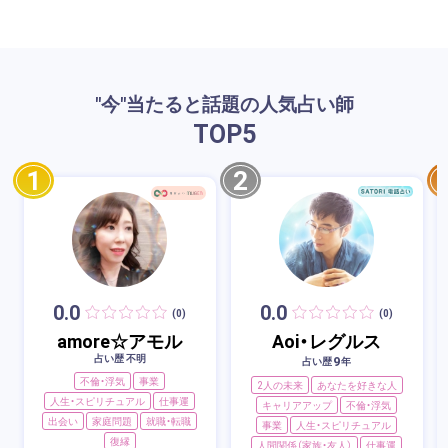
"今"当たると話題の人気占い師
TOP
5
1
2
0.0
0.0
(0)
(0)
amore☆アモル
Aoi・レグルス
占い歴 不明
9
占い歴
年
不倫・浮気
事業
2人の未来
あなたを好きな人
人生・スピリチュアル
仕事運
キャリアアップ
不倫・浮気
出会い
家庭問題
就職・転職
事業
人生・スピリチュアル
復縁
人間関係（家族・友人）
仕事運