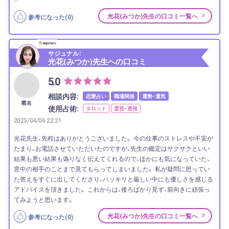
光花(みつか)先生の口コミ一覧へ
参考になった(
0
)
サジュナル：
光花(みつか)先生への口コミ
5.0
相談内容:
恋愛占い
職場関係
運勢・運気
匿名
使用占術:
タロット
霊視・透視
2025/04/06 22:21
光花先生、先程はありがとうございました。 今の仕事のストレスや不安が
たまり、お電話させていただいたのですが、先生の鑑定はサクサクといい
結果も悪い結果も偽りなく伝えてくれるので、ほかにも気になっていた、
意中の相手のことまで見てもらってしまいました。 私が疑問に思ってい
た答えをすぐに出してくださり、ハッキリと厳しい中にも優しさを感じる
アドバイスを頂きました。 これからは、後ろばかり見ず、前向きに頑張っ
てみようと思います。
光花(みつか)先生の口コミ一覧へ
参考になった(
0
)