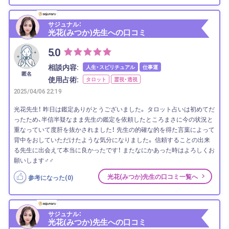
サジュナル：
光花(みつか)先生への口コミ
5.0
相談内容:
人生・スピリチュアル
仕事運
匿名
使用占術:
タロット
霊視・透視
2025/04/06 22:19
光花先生！ 昨日は鑑定ありがとうございました。 タロット占いは初めてだ
ったため、半信半疑なまま先生の鑑定を依頼したところまさに今の状況と
重なっていて度肝を抜かされました！ 先生の的確な的を得た言葉によって
背中をおしていただけたような気分になりました。 信頼することの出来
る先生に出会えて本当に良かったです！ またなにかあった時はよろしくお
願いします‍♂️‍♂️
光花(みつか)先生の口コミ一覧へ
参考になった(
0
)
サジュナル：
光花(みつか)先生への口コミ