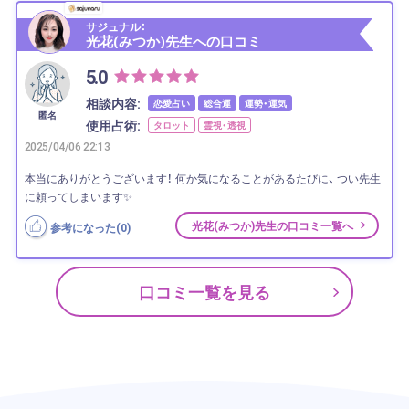
サジュナル：
光花(みつか)先生への口コミ
5.0
相談内容:
恋愛占い
総合運
運勢・運気
匿名
使用占術:
タロット
霊視・透視
2025/04/06 22:13
本当にありがとうございます！ 何か気になることがあるたびに、 つい先生
に頼ってしまいます✨
光花(みつか)先生の口コミ一覧へ
参考になった(
0
)
口コミ一覧を見る