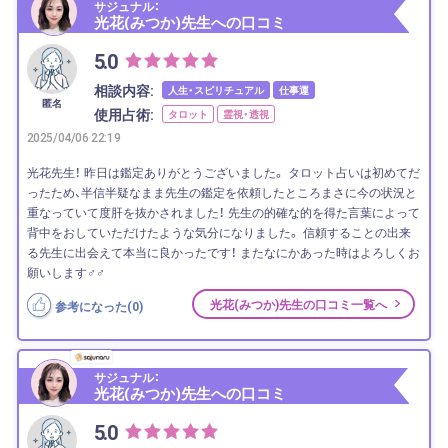
サジュナル：
光花(みつか)先生への口コミ
5.0
相談内容:
人生・スピリチュアル
仕事運
匿名
使用占術:
タロット
霊視・透視
2025/04/06 22:19
光花先生！ 昨日は鑑定ありがとうございました。 タロット占いは初めてだ
ったため、半信半疑なまま先生の鑑定を依頼したところまさに今の状況と
重なっていて度肝を抜かされました！ 先生の的確な的を得た言葉によって
背中をおしていただけたような気分になりました。 信頼することの出来
る先生に出会えて本当に良かったです！ またなにかあった時はよろしくお
願いします‍♂️‍♂️
光花(みつか)先生の口コミ一覧へ
参考になった(
0
)
サジュナル：
光花(みつか)先生への口コミ
5.0