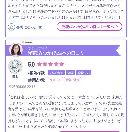
め直すことができた気がします まさに、「ハッ」とさせられる瞬間がたく
さんありました！！ 先生のアドバイスのおかげで、目が覚めたような気分で
す 本当にありがとうございました！！✨ またぜひ相談させてください！！！
光花(みつか)先生の口コミ一覧へ
参考になった(
0
)
サジュナル：
光花(みつか)先生への口コミ
5.0
相談内容:
2人の未来
復縁
恋愛占い
匿名
使用占術:
タロット
霊視・透視
2025/04/06 22:16
「これは違う」って、頭では分かってるのに… 本当にバカみたいに、未練た
っぷりで、 一人でこんな状態になってしまっています…。 でも、先生の鑑
定を受けて、 結果を聞いて、気持ちを整理することができて、 少しだけで
すが、心が落ち着きました✨ やっぱり先生、すごく当たるし、 話していて気
持ちがスッとするので、 相談して本当によかったです！！ ありがとうござ
いました！！ また迷ったら相談させてください！！✨