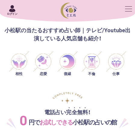
ログイン
小松駅の当たるおすすめ占い師｜テレビ/Youtube出
演している人気店舗も紹介！
相性
恋愛
仕事
復縁
不倫
電話占い完全無料！
0
円で
お試しできる
小松駅の占いの館