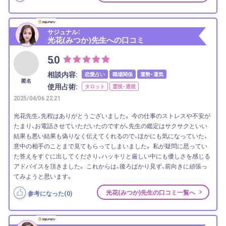
サジュナル：
光花(みつか)先生への口コミ
5.0
相談内容:
恋愛占い
職場関係
運勢・運気
匿名
使用占術:
タロット
霊視・透視
2025/04/06 22:21
光花先生、先程はありがとうございました。 今の仕事のストレスや不安が
たまり、お電話させていただいたのですが、先生の鑑定はサクサクといい
結果も悪い結果も偽りなく伝えてくれるので、ほかにも気になっていた、
意中の相手のことまで見てもらってしまいました。 私が疑問に思ってい
た答えをすぐに出してくださり、ハッキリと厳しい中にも優しさを感じる
アドバイスを頂きました。 これからは、後ろばかり見ず、前向きに頑張っ
てみようと思います。
光花(みつか)先生の口コミ一覧へ
参考になった(
0
)