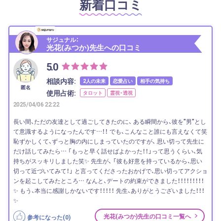
新着口コミ
サジュナル：
光花(みつか)先生への口コミ
5.0
相談内容:
2人の未来
恋愛占い
相手の気持ち
匿名
使用占術:
タロット
霊視・透視
2025/04/06 22:22
長い間、ただの友達として過ごしてきたのに、 ある瞬間から、彼を"男"とし
て意識するようになったんです…！！ でも、こんなこと誰にも言えなくて笑
恥ずかしくて、ずっと胸の内にしまっていたのですが、 思い切って先生に
だけ話してみたら… 「もっと早く話せばよかった！！」って思うくらい、気
持ちがスッキリしました笑✨ 先生が、 「彼も好意を持っているから、思い
切って近づいてみて！」 と言ってくださったおかげで、思い切ってアクショ
ンを起こしてみたところ… なんと、デートの約束ができました！！！！！！！！！
✨ もう、本当に感謝しかないです！！！！！ 先生、ありがとうございました！！！
✨
光花(みつか)先生の口コミ一覧へ
参考になった(
0
)