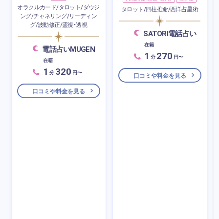
オラクルカード/タロット/ダウジ
タロット/四柱推命/西洋占星術
ング/チャネリング/リーディン
グ/波動修正/霊視・透視
SATORI電話占い
在籍
電話占いMUGEN
1
270
分
円〜
在籍
1
320
分
円〜
口コミや料金を見る
口コミや料金を見る