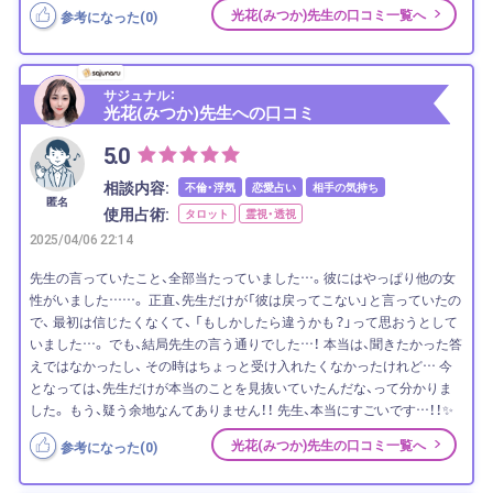
光花(みつか)先生の口コミ一覧へ
参考になった(
0
)
サジュナル：
光花(みつか)先生への口コミ
5.0
相談内容:
不倫・浮気
恋愛占い
相手の気持ち
匿名
使用占術:
タロット
霊視・透視
2025/04/06 22:14
先生の言っていたこと、全部当たっていました…。彼にはやっぱり他の女
性がいました……。 正直、先生だけが「彼は戻ってこない」と言っていたの
で、 最初は信じたくなくて、 「もしかしたら違うかも？」って思おうとして
いました…。 でも、結局先生の言う通りでした…！ 本当は、聞きたかった答
えではなかったし、 その時はちょっと受け入れたくなかったけれど… 今
となっては、先生だけが本当のことを見抜いていたんだな、って分かりま
した。 もう、疑う余地なんてありません！！ 先生、本当にすごいです…！！✨
光花(みつか)先生の口コミ一覧へ
参考になった(
0
)