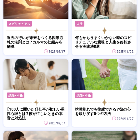
スピリチュアル
人生
過去の行いが未来をつくる因果応
何もかもうまくいかない時のスピ
報の法則とは？カルマの仕組みを
リチュアルな意味と人生を好転さ
解説
せる実践法8選
2025/02/17
2025/11/02
恋愛・不倫
恋愛・不倫
【100人に聞いた！】仕事が忙しい男
喧嘩別れでも復縁できる？彼の心
性心理とは？彼が忙しいときの本
を取り戻す5つの方法
音と対処法
2024/11/27
2025/02/07