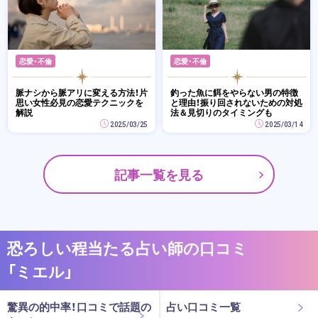
恋愛・不倫
恋愛・不倫
脈ナシから脈アリに変える方法！片
釣った魚に餌をやらない男の特徴
思い女性必見の恋愛テクニックを
と理由！振り回されないための対処
解説
法＆見切りのタイミングも
2025/03/25
2025/03/14
記事一覧を見る
恐ろしい程当たる占い師の口コミ
「ミエル」
驚異の的中率！口コミで話題の
占い口コミ一覧