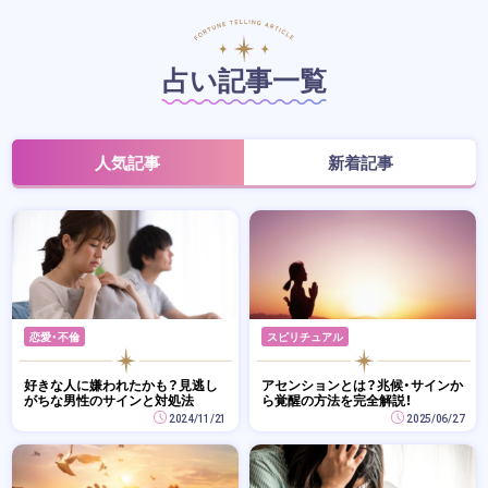
占い記事一覧
人気記事
新着記事
恋愛・不倫
スピリチュアル
好きな人に嫌われたかも？見逃し
アセンションとは？兆候・サインか
がちな男性のサインと対処法
ら覚醒の方法を完全解説！
2024/11/21
2025/06/27