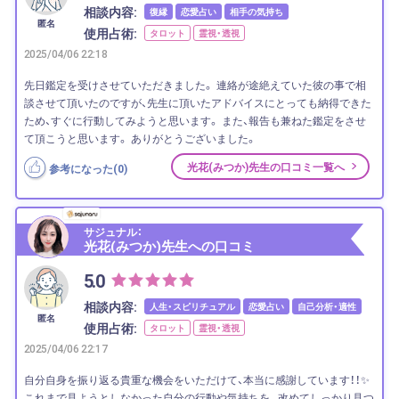
相談内容:
復縁
恋愛占い
相手の気持ち
匿名
使用占術:
タロット
霊視・透視
2025/04/06 22:18
先日鑑定を受けさせていただきました。 連絡が途絶えていた彼の事で相
談させて頂いたのですが、先生に頂いたアドバイスにとっても納得できた
ため、すぐに行動してみようと思います。 また、報告も兼ねた鑑定をさせ
て頂こうと思います。 ありがとうございました。
光花(みつか)先生の口コミ一覧へ
参考になった(
0
)
サジュナル：
光花(みつか)先生への口コミ
5.0
相談内容:
人生・スピリチュアル
恋愛占い
自己分析・適性
匿名
使用占術:
タロット
霊視・透視
2025/04/06 22:17
自分自身を振り返る貴重な機会をいただけて、本当に感謝しています！！✨
これまで見ようとしなかった自分の行動や気持ちを、 改めてしっかり見つ