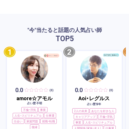
"今"当たると話題の人気占い師
TOP
5
1
2
0.0
0.0
(0)
(0)
amore☆アモル
Aoi・レグルス
占い歴 不明
9
占い歴
年
不倫・浮気
事業
2人の未来
あなたを好きな人
人生・スピリチュアル
仕事運
キャリアアップ
不倫・浮気
出会い
家庭問題
就職・転職
事業
人生・スピリチュアル
復縁
人間関係（家族・友人）
仕事運