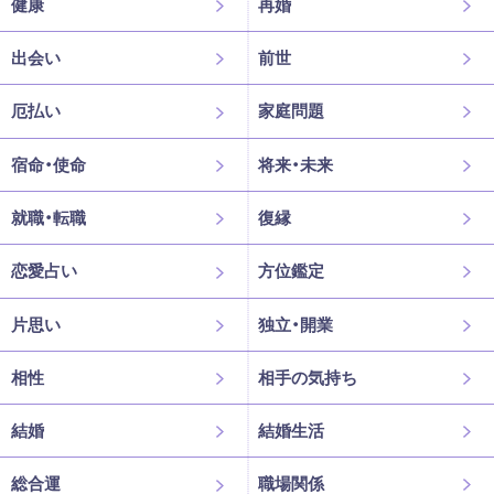
健康
再婚
出会い
前世
厄払い
家庭問題
宿命・使命
将来・未来
就職・転職
復縁
恋愛占い
方位鑑定
片思い
独立・開業
相性
相手の気持ち
結婚
結婚生活
総合運
職場関係