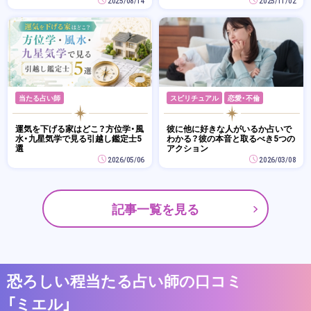
2025/08/14
2025/11/02
当たる占い師
スピリチュアル
恋愛・不倫
運気を下げる家はどこ？方位学・風
彼に他に好きな人がいるか占いで
水・九星気学で見る引越し鑑定士5
わかる？彼の本音と取るべき5つの
選
アクション
2026/05/06
2026/03/08
記事一覧を見る
恐ろしい程当たる占い師の口コミ
「ミエル」