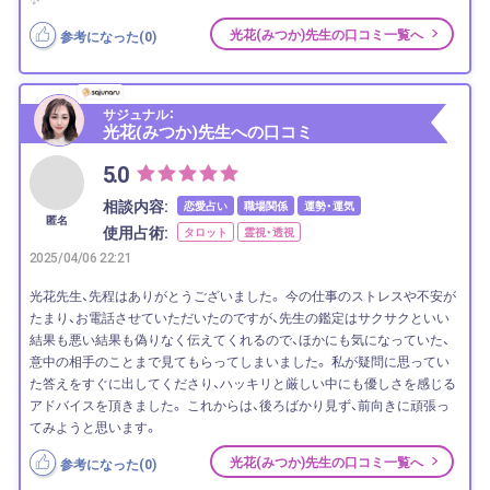
光花(みつか)先生の口コミ一覧へ
参考になった(
0
)
サジュナル：
光花(みつか)先生への口コミ
5.0
相談内容:
恋愛占い
職場関係
運勢・運気
匿名
使用占術:
タロット
霊視・透視
2025/04/06 22:21
光花先生、先程はありがとうございました。 今の仕事のストレスや不安が
たまり、お電話させていただいたのですが、先生の鑑定はサクサクといい
結果も悪い結果も偽りなく伝えてくれるので、ほかにも気になっていた、
意中の相手のことまで見てもらってしまいました。 私が疑問に思ってい
た答えをすぐに出してくださり、ハッキリと厳しい中にも優しさを感じる
アドバイスを頂きました。 これからは、後ろばかり見ず、前向きに頑張っ
てみようと思います。
光花(みつか)先生の口コミ一覧へ
参考になった(
0
)