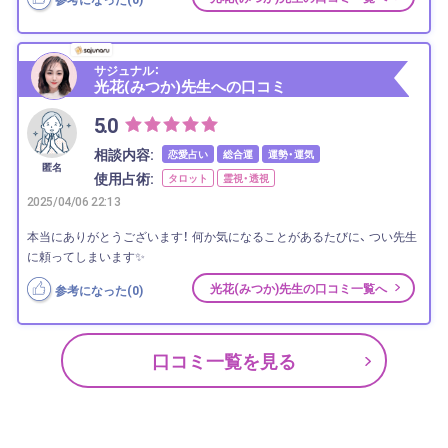
サジュナル：
光花(みつか)先生への口コミ
5.0
相談内容:
恋愛占い
総合運
運勢・運気
匿名
使用占術:
タロット
霊視・透視
2025/04/06 22:13
本当にありがとうございます！ 何か気になることがあるたびに、 つい先生
に頼ってしまいます✨
光花(みつか)先生の口コミ一覧へ
参考になった(
0
)
口コミ一覧を見る