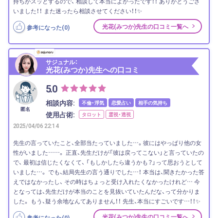
持ちがスッとするので、 相談して本当によかったです！！ ありがとうござ
いました！！ また迷ったら相談させてください！！✨
光花(みつか)先生の口コミ一覧へ
参考になった(
0
)
サジュナル：
光花(みつか)先生への口コミ
5.0
相談内容:
不倫・浮気
恋愛占い
相手の気持ち
匿名
使用占術:
タロット
霊視・透視
2025/04/06 22:14
先生の言っていたこと、全部当たっていました…。彼にはやっぱり他の女
性がいました……。 正直、先生だけが「彼は戻ってこない」と言っていたの
で、 最初は信じたくなくて、 「もしかしたら違うかも？」って思おうとして
いました…。 でも、結局先生の言う通りでした…！ 本当は、聞きたかった答
えではなかったし、 その時はちょっと受け入れたくなかったけれど… 今
となっては、先生だけが本当のことを見抜いていたんだな、って分かりま
した。 もう、疑う余地なんてありません！！ 先生、本当にすごいです…！！✨
光花(みつか)先生の口コミ一覧へ
参考になった(
0
)