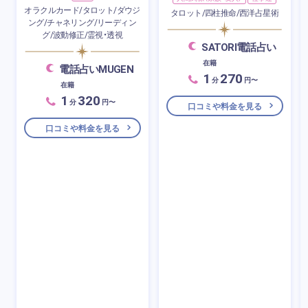
オラクルカード/タロット/ダウジ
タロット/四柱推命/西洋占星術
ング/チャネリング/リーディン
グ/波動修正/霊視・透視
SATORI電話占い
在籍
電話占いMUGEN
1
270
分
円〜
在籍
1
320
分
円〜
口コミや料金を見る
口コミや料金を見る