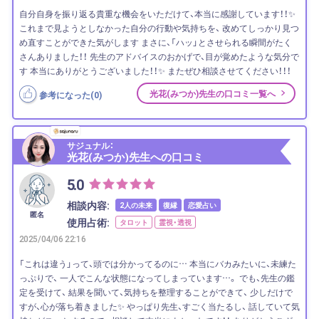
自分自身を振り返る貴重な機会をいただけて、本当に感謝しています！！✨
これまで見ようとしなかった自分の行動や気持ちを、 改めてしっかり見つ
め直すことができた気がします まさに、「ハッ」とさせられる瞬間がたく
さんありました！！ 先生のアドバイスのおかげで、目が覚めたような気分で
す 本当にありがとうございました！！✨ またぜひ相談させてください！！！
光花(みつか)先生の口コミ一覧へ
参考になった(
0
)
サジュナル：
光花(みつか)先生への口コミ
5.0
相談内容:
2人の未来
復縁
恋愛占い
匿名
使用占術:
タロット
霊視・透視
2025/04/06 22:16
「これは違う」って、頭では分かってるのに… 本当にバカみたいに、未練た
っぷりで、 一人でこんな状態になってしまっています…。 でも、先生の鑑
定を受けて、 結果を聞いて、気持ちを整理することができて、 少しだけで
すが、心が落ち着きました✨ やっぱり先生、すごく当たるし、 話していて気