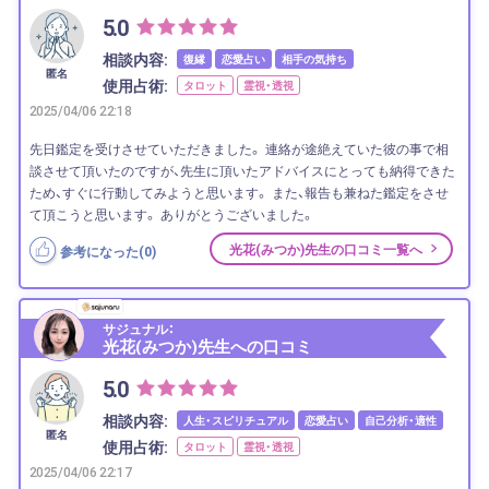
5.0
相談内容:
復縁
恋愛占い
相手の気持ち
匿名
使用占術:
タロット
霊視・透視
2025/04/06 22:18
先日鑑定を受けさせていただきました。 連絡が途絶えていた彼の事で相
談させて頂いたのですが、先生に頂いたアドバイスにとっても納得できた
ため、すぐに行動してみようと思います。 また、報告も兼ねた鑑定をさせ
て頂こうと思います。 ありがとうございました。
光花(みつか)先生の口コミ一覧へ
参考になった(
0
)
サジュナル：
光花(みつか)先生への口コミ
5.0
相談内容:
人生・スピリチュアル
恋愛占い
自己分析・適性
匿名
使用占術:
タロット
霊視・透視
2025/04/06 22:17