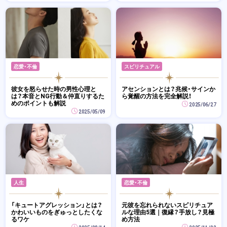
恋愛・不倫
スピリチュアル
彼女を怒らせた時の男性心理と
アセンションとは？兆候・サインか
は？本音とNG行動＆仲直りするた
ら覚醒の方法を完全解説！
めのポイントも解説
2025/06/27
2025/05/09
人生
恋愛・不倫
「キュートアグレッション」とは？
元彼を忘れられないスピリチュア
かわいいものをぎゅっとしたくな
ルな理由5選｜復縁？手放し？見極
るワケ
め方法