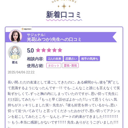
新着口コミ
サジュナル：
光花(みつか)先生への口コミ
5.0
相談内容:
2人の未来
恋愛占い
相手の気持ち
匿名
使用占術:
タロット
霊視・透視
2025/04/06 22:22
長い間、ただの友達として過ごしてきたのに、 ある瞬間から、彼を"男"とし
て意識するようになったんです…！！ でも、こんなこと誰にも言えなくて笑
恥ずかしくて、ずっと胸の内にしまっていたのですが、 思い切って先生に
だけ話してみたら… 「もっと早く話せばよかった！！」って思うくらい、気
持ちがスッキリしました笑✨ 先生が、 「彼も好意を持っているから、思い
切って近づいてみて！」 と言ってくださったおかげで、思い切ってアクショ
ンを起こしてみたところ… なんと、デートの約束ができました！！！！！！！！！
✨ もう、本当に感謝しかないです！！！！！ 先生、ありがとうございました！！！
✨