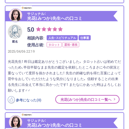
サジュナル：
光花(みつか)先生への口コミ
5.0
相談内容:
人生・スピリチュアル
仕事運
匿名
使用占術:
タロット
霊視・透視
2025/04/06 22:19
光花先生！ 昨日は鑑定ありがとうございました。 タロット占いは初めてだ
ったため、半信半疑なまま先生の鑑定を依頼したところまさに今の状況と
重なっていて度肝を抜かされました！ 先生の的確な的を得た言葉によって
背中をおしていただけたような気分になりました。 信頼することの出来
る先生に出会えて本当に良かったです！ またなにかあった時はよろしくお
願いします‍♂️‍♂️
光花(みつか)先生の口コミ一覧へ
参考になった(
0
)
サジュナル：
光花(みつか)先生への口コミ