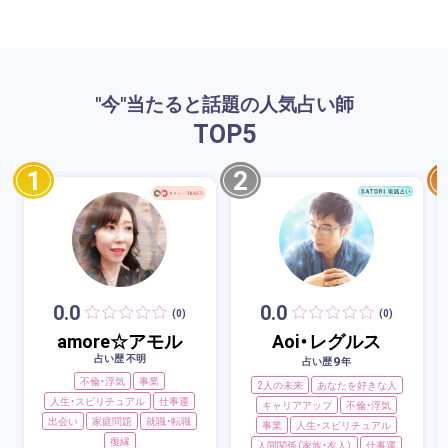
"今"当たると話題の人気占い師
TOP
5
1
2
0.0
0.0
(0)
(0)
amore☆アモル
Aoi・レグルス
占い歴 不明
9
占い歴
年
不倫・浮気
事業
2人の未来
あなたを好きな人
人生・スピリチュアル
仕事運
キャリアアップ
不倫・浮気
出会い
家庭問題
就職・転職
事業
人生・スピリチュアル
復縁
人間関係（家族・友人）
仕事運