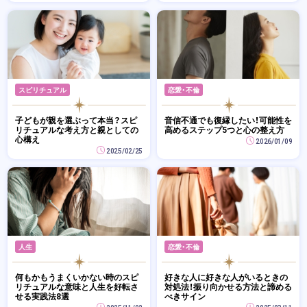
スピリチュアル
恋愛・不倫
子どもが親を選ぶって本当？スピ
音信不通でも復縁したい！可能性を
リチュアルな考え方と親としての
高めるステップ5つと心の整え方
心構え
2026/01/09
2025/02/25
人生
恋愛・不倫
何もかもうまくいかない時のスピ
好きな人に好きな人がいるときの
リチュアルな意味と人生を好転さ
対処法！振り向かせる方法と諦める
せる実践法8選
べきサイン