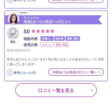
サジュナル：
光花(みつか)先生への口コミ
5.0
相談内容:
恋愛占い
総合運
運勢・運気
匿名
使用占術:
タロット
霊視・透視
2025/04/06 22:13
本当にありがとうございます！ 何か気になることがあるたびに、 つい先生
に頼ってしまいます✨
光花(みつか)先生の口コミ一覧へ
参考になった(
0
)
口コミ一覧を見る