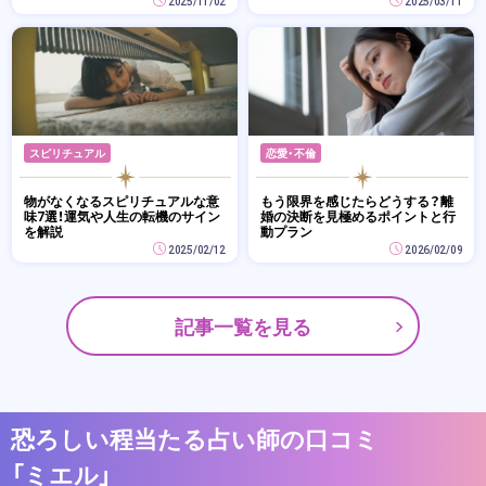
2025/11/02
2025/03/11
スピリチュアル
恋愛・不倫
物がなくなるスピリチュアルな意
もう限界を感じたらどうする？離
味7選！運気や人生の転機のサイン
婚の決断を見極めるポイントと行
を解説
動プラン
2025/02/12
2026/02/09
記事一覧を見る
恐ろしい程当たる占い師の口コミ
「ミエル」