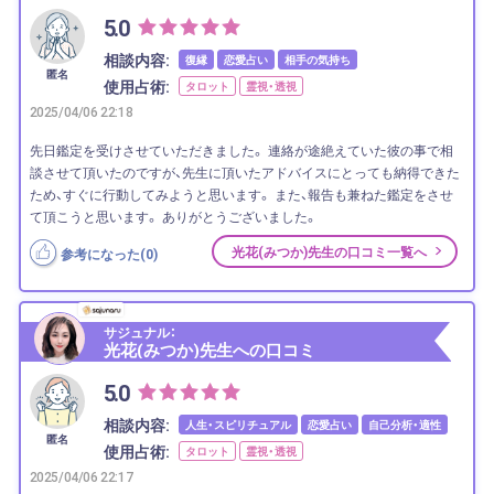
5.0
相談内容:
復縁
恋愛占い
相手の気持ち
匿名
使用占術:
タロット
霊視・透視
2025/04/06 22:18
先日鑑定を受けさせていただきました。 連絡が途絶えていた彼の事で相
談させて頂いたのですが、先生に頂いたアドバイスにとっても納得できた
ため、すぐに行動してみようと思います。 また、報告も兼ねた鑑定をさせ
て頂こうと思います。 ありがとうございました。
光花(みつか)先生の口コミ一覧へ
参考になった(
0
)
サジュナル：
光花(みつか)先生への口コミ
5.0
相談内容:
人生・スピリチュアル
恋愛占い
自己分析・適性
匿名
使用占術:
タロット
霊視・透視
2025/04/06 22:17