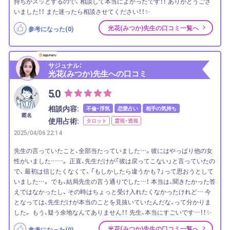
持ちがスッとするので、 相談して本当によかったです！！ ありがとうござ
いました！！ また迷ったら相談させてください！！✨
光花(みつか)先生の口コミ一覧へ
参考になった(
0
)
サジュナル：
光花(みつか)先生への口コミ
5.0
相談内容:
不倫・浮気
恋愛占い
相手の気持ち
匿名
使用占術:
タロット
霊視・透視
2025/04/06 22:14
先生の言っていたこと、全部当たっていました…。彼にはやっぱり他の女
性がいました……。 正直、先生だけが「彼は戻ってこない」と言っていたの
で、 最初は信じたくなくて、 「もしかしたら違うかも？」って思おうとして
いました…。 でも、結局先生の言う通りでした…！ 本当は、聞きたかった答
えではなかったし、 その時はちょっと受け入れたくなかったけれど… 今
となっては、先生だけが本当のことを見抜いていたんだな、って分かりま
した。 もう、疑う余地なんてありません！！ 先生、本当にすごいです…！！✨
光花(みつか)先生の口コミ一覧へ
参考になった(
0
)