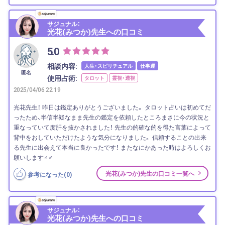
サジュナル：
光花(みつか)先生への口コミ
5.0
相談内容:
人生・スピリチュアル
仕事運
匿名
使用占術:
タロット
霊視・透視
2025/04/06 22:19
光花先生！ 昨日は鑑定ありがとうございました。 タロット占いは初めてだ
ったため、半信半疑なまま先生の鑑定を依頼したところまさに今の状況と
重なっていて度肝を抜かされました！ 先生の的確な的を得た言葉によって
背中をおしていただけたような気分になりました。 信頼することの出来
る先生に出会えて本当に良かったです！ またなにかあった時はよろしくお
願いします‍♂️‍♂️
光花(みつか)先生の口コミ一覧へ
参考になった(
0
)
サジュナル：
光花(みつか)先生への口コミ