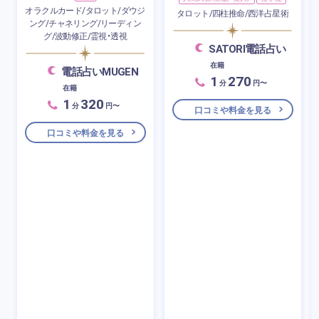
オラクルカード/タロット/ダウジ
タロット/四柱推命/西洋占星術
ング/チャネリング/リーディン
グ/波動修正/霊視・透視
SATORI電話占い
在籍
電話占いMUGEN
1
270
分
円〜
在籍
1
320
分
円〜
口コミや料金を見る
口コミや料金を見る