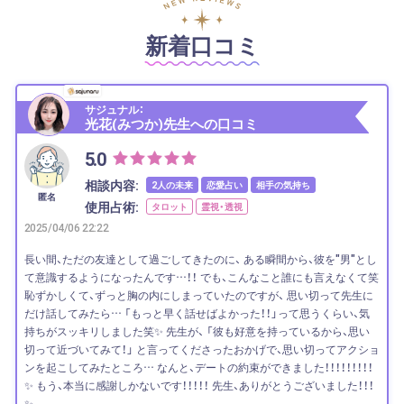
新着口コミ
サジュナル：
光花(みつか)先生への口コミ
5.0
相談内容:
2人の未来
恋愛占い
相手の気持ち
匿名
使用占術:
タロット
霊視・透視
2025/04/06 22:22
長い間、ただの友達として過ごしてきたのに、 ある瞬間から、彼を"男"とし
て意識するようになったんです…！！ でも、こんなこと誰にも言えなくて笑
恥ずかしくて、ずっと胸の内にしまっていたのですが、 思い切って先生に
だけ話してみたら… 「もっと早く話せばよかった！！」って思うくらい、気
持ちがスッキリしました笑✨ 先生が、 「彼も好意を持っているから、思い
切って近づいてみて！」 と言ってくださったおかげで、思い切ってアクショ
ンを起こしてみたところ… なんと、デートの約束ができました！！！！！！！！！
✨ もう、本当に感謝しかないです！！！！！ 先生、ありがとうございました！！！
✨