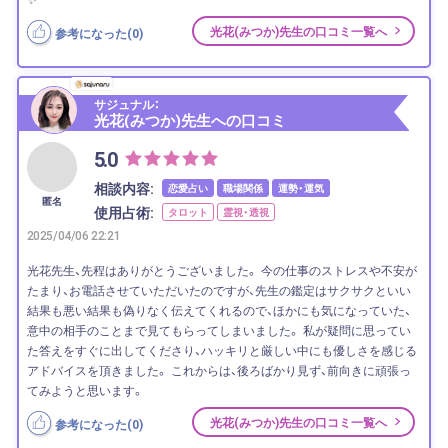
光花(みつか)先生の口コミ一覧へ
参考になった(
0
)
サジュナル：
光花(みつか)先生への口コミ
5.0
相談内容:
恋愛占い
職場関係
運勢・運気
匿名
使用占術:
タロット
霊視・透視
2025/04/06 22:21
光花先生、先程はありがとうございました。 今の仕事のストレスや不安が
たまり、お電話させていただいたのですが、先生の鑑定はサクサクといい
結果も悪い結果も偽りなく伝えてくれるので、ほかにも気になっていた、
意中の相手のことまで見てもらってしまいました。 私が疑問に思ってい
た答えをすぐに出してくださり、ハッキリと厳しい中にも優しさを感じる
アドバイスを頂きました。 これからは、後ろばかり見ず、前向きに頑張っ
てみようと思います。
光花(みつか)先生の口コミ一覧へ
参考になった(
0
)