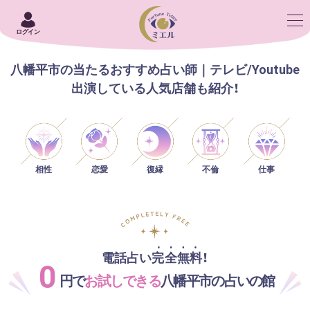
ログイン
八幡平市の当たるおすすめ占い師｜テレビ/Youtube
出演している人気店舗も紹介！
相性
恋愛
仕事
復縁
不倫
電話占い完全無料！
0
円で
お試しできる
八幡平市の占いの館