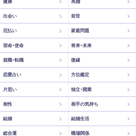
健康
再婚
出会い
前世
厄払い
家庭問題
宿命・使命
将来・未来
就職・転職
復縁
恋愛占い
方位鑑定
片思い
独立・開業
相性
相手の気持ち
結婚
結婚生活
総合運
職場関係