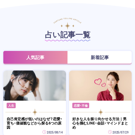
占い記事一覧
人気記事
新着記事
人生
恋愛・不倫
自己肯定感が低いのはなぜ？恋愛・
好きな人を振り向かせる方法｜男
育ち・価値観などから探る6つの原
心を掴むLINE・会話・マインドまと
因
め
2025/08/14
2025/07/29