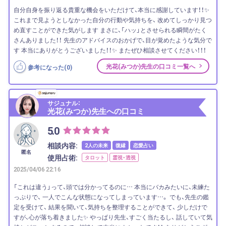
自分自身を振り返る貴重な機会をいただけて、本当に感謝しています！！✨
これまで見ようとしなかった自分の行動や気持ちを、 改めてしっかり見つ
め直すことができた気がします まさに、「ハッ」とさせられる瞬間がたく
さんありました！！ 先生のアドバイスのおかげで、目が覚めたような気分で
す 本当にありがとうございました！！✨ またぜひ相談させてください！！！
光花(みつか)先生の口コミ一覧へ
参考になった(
0
)
サジュナル：
光花(みつか)先生への口コミ
5.0
相談内容:
2人の未来
復縁
恋愛占い
匿名
使用占術:
タロット
霊視・透視
2025/04/06 22:16
「これは違う」って、頭では分かってるのに… 本当にバカみたいに、未練た
っぷりで、 一人でこんな状態になってしまっています…。 でも、先生の鑑
定を受けて、 結果を聞いて、気持ちを整理することができて、 少しだけで
すが、心が落ち着きました✨ やっぱり先生、すごく当たるし、 話していて気