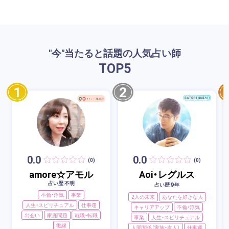
"今"当たると話題の人気占い師
TOP
5
1
2
0.0
0.0
(0)
(0)
amore☆アモル
Aoi・レグルス
占い歴 不明
9
占い歴
年
不倫・浮気
事業
2人の未来
あなたを好きな人
人生・スピリチュアル
仕事運
キャリアアップ
不倫・浮気
出会い
家庭問題
就職・転職
事業
人生・スピリチュアル
復縁
人間関係（家族・友人）
仕事運