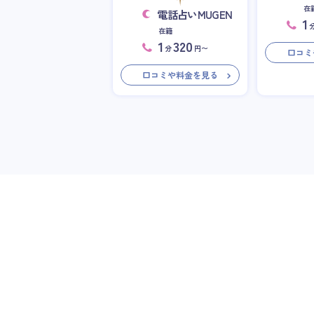
在
電話占いMUGEN
1
在籍
1
320
分
円〜
口コミ
口コミや料金を見る