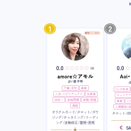
1
2
0.0
0.0
(0)
amore☆アモル
Ao
占い歴 不明
不倫・浮気
事業
2人の未来
人生・スピリチュアル
仕事運
キャリア
出会い
家庭問題
就職・転職
事業
人
復縁
人間関係（家
オラクルカード/タロット/ダウ
タロット/四
ジング/チャネリング/リーディ
ング/波動修正/霊視・透視
S