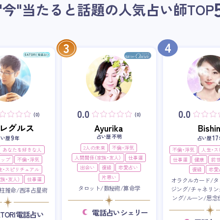
"今"当たると話題の人気占い師
TOP
4
3
0.0
0.0
(0)
(0)
i・レグルス
Ayurika
Bishin
占い歴 不明
9
17
占い歴
年
占い歴
2人の未来
不倫・浮気
あなたを好きな人
不倫・浮気
人生・
人間関係（家族・友人）
仕事運
アップ
不倫・浮気
仕事運
健康
前
出会い
復縁
恋愛占い
生・スピリチュアル
復縁
恋愛
片思い
族・友人）
仕事運
オラクルカード/タ
タロット/数秘術/算命学
ジング/チャネリン
柱推命/西洋占星術
ング/ルーン/思念
電話占いシェリー
ATORI電話占い