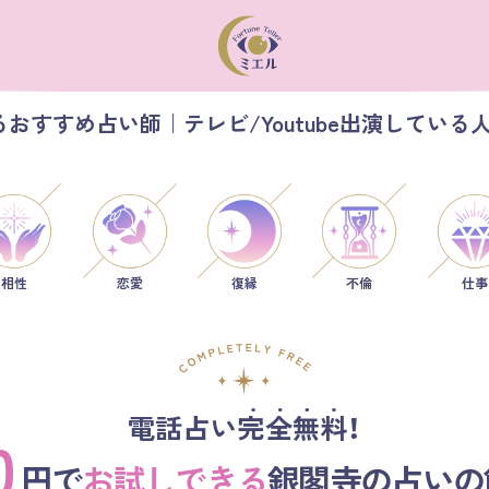
おすすめ占い師｜テレビ/Youtube出演している
相性
恋愛
仕事
復縁
不倫
電話占い完全無料！
0
円で
お試しできる
銀閣寺の占いの