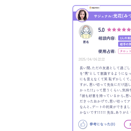
光花(み
サジュナル：
5.0
相談内容:
2人の未
匿名
相手の
使用占術:
タロッ
2025/04/06 22:22
長い間、ただの友達として過ごし
を"男"として意識するようになっ
にも言えなくて笑 恥ずかしくて
すが、 思い切って先生にだけ話
かった！！」って思うくらい、気持
「彼も好意を持っているから、思
ださったおかげで、思い切って
なんと、デートの約束ができました！
かないです！！！！！ 先生、ありがと
参考になった(
0
)