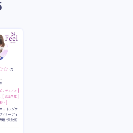
5
(0)
.
年
スピリチュアル
世
家庭問題
占い
ロット/ダウ
グ/リーディ
伝達/数秘術