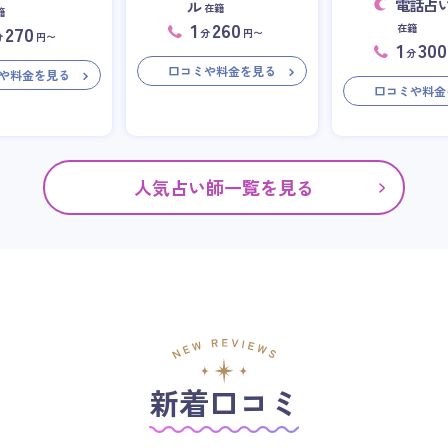
電話占
ル
在籍
籍
1
260
在籍
270
分
円〜
分
円〜
1
300
分
口コミや料金を見る
や料金を見る
口コミや料金
人気占い師一覧を見る
新着口コミ