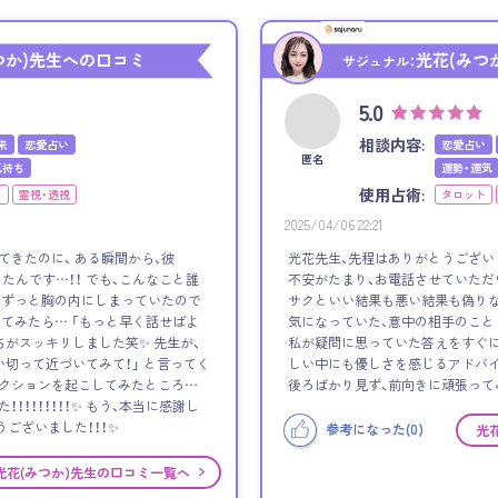
つか)先生への口コミ
光花(みつ
サジュナル：
5.0
相談内容:
来
恋愛占い
恋愛占い
匿名
気持ち
運勢・運気
使用占術:
ト
霊視・透視
タロット
2025/04/06 22:21
てきたのに、 ある瞬間から、彼
光花先生、先程はありがとうござい
たんです…！！ でも、こんなこと誰
不安がたまり、お電話させていただ
、ずっと胸の内にしまっていたので
サクといい結果も悪い結果も偽りな
してみたら… 「もっと早く話せばよ
気になっていた、意中の相手のこと
ちがスッキリしました笑✨ 先生が、
私が疑問に思っていた答えをすぐに
い切って近づいてみて！」 と言ってく
しい中にも優しさを感じるアドバイ
アクションを起こしてみたところ…
後ろばかり見ず、前向きに頑張って
！！！！！！！！✨ もう、本当に感謝し
うございました！！！✨
参考になった(
0
)
光
光花(みつか)先生の口コミ一覧へ