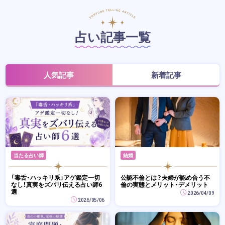
占い記事一覧
人気記事
新着記事
当たる占い師
結婚
「毒舌・ハッキリ系」アゲ鑑定一切
公認不倫とは？夫婦が認め合う不
なし！真実をズバリ伝える占い師6
倫の実態とメリット・デメリット
選
2026/04/09
2026/05/06