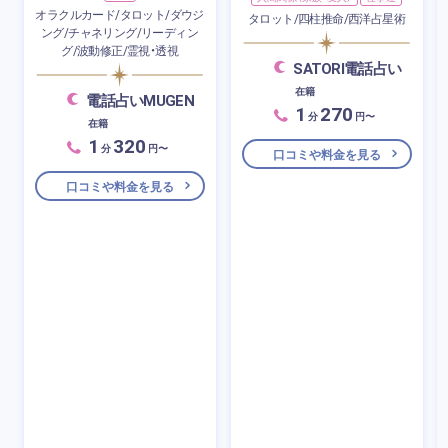
オラクルカード/タロット/ダウジ
タロット/四柱推命/西洋占星術
ング/チャネリング/リーディン
グ/波動修正/霊視・透視
SATORI電話占い
在籍
電話占いMUGEN
1
270
分
円〜
在籍
1
320
分
円〜
口コミや料金を見る
口コミや料金を見る