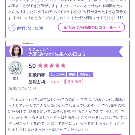
め直すことができた気がします まさに、「ハッ」とさせられる瞬間がたく
さんありました！！ 先生のアドバイスのおかげで、目が覚めたような気分で
す 本当にありがとうございました！！✨ またぜひ相談させてください！！！
光花(みつか)先生の口コミ一覧へ
参考になった(
0
)
サジュナル：
光花(みつか)先生への口コミ
5.0
相談内容:
2人の未来
復縁
恋愛占い
匿名
使用占術:
タロット
霊視・透視
2025/04/06 22:16
「これは違う」って、頭では分かってるのに… 本当にバカみたいに、未練た
っぷりで、 一人でこんな状態になってしまっています…。 でも、先生の鑑
定を受けて、 結果を聞いて、気持ちを整理することができて、 少しだけで
すが、心が落ち着きました✨ やっぱり先生、すごく当たるし、 話していて気
持ちがスッとするので、 相談して本当によかったです！！ ありがとうござ
いました！！ また迷ったら相談させてください！！✨