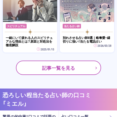
スピリチュアル
当たる占い師
一緒にいて疲れる人のスピリチュ
別れさせる占い師8選｜略奪愛・縁
アルな理由とは？原因と対処法を
切りに強い！当たる電話占い
徹底解説
2026/03/28
2025/01/15
記事一覧を見る
恐ろしい程当たる占い師の口コミ
「ミエル」
驚異の的中率！口コミで話題の
占い口コミ一覧