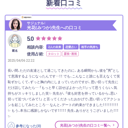
新着口コミ
サジュナル：
光花(みつか)先生への口コミ
5.0
相談内容:
2人の未来
恋愛占い
相手の気持ち
匿名
使用占術:
タロット
霊視・透視
2025/04/06 22:22
長い間、ただの友達として過ごしてきたのに、 ある瞬間から、彼を"男"とし
て意識するようになったんです…！！ でも、こんなこと誰にも言えなくて笑
恥ずかしくて、ずっと胸の内にしまっていたのですが、 思い切って先生に
だけ話してみたら… 「もっと早く話せばよかった！！」って思うくらい、気
持ちがスッキリしました笑✨ 先生が、 「彼も好意を持っているから、思い
切って近づいてみて！」 と言ってくださったおかげで、思い切ってアクショ
ンを起こしてみたところ… なんと、デートの約束ができました！！！！！！！！！
✨ もう、本当に感謝しかないです！！！！！ 先生、ありがとうございました！！！
✨
光花(みつか)先生の口コミ一覧へ
参考になった(
0
)