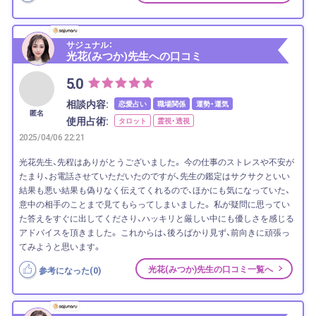
サジュナル：
光花(みつか)先生への口コミ
5.0
相談内容:
恋愛占い
職場関係
運勢・運気
匿名
使用占術:
タロット
霊視・透視
2025/04/06 22:21
光花先生、先程はありがとうございました。 今の仕事のストレスや不安が
たまり、お電話させていただいたのですが、先生の鑑定はサクサクといい
結果も悪い結果も偽りなく伝えてくれるので、ほかにも気になっていた、
意中の相手のことまで見てもらってしまいました。 私が疑問に思ってい
た答えをすぐに出してくださり、ハッキリと厳しい中にも優しさを感じる
アドバイスを頂きました。 これからは、後ろばかり見ず、前向きに頑張っ
てみようと思います。
光花(みつか)先生の口コミ一覧へ
参考になった(
0
)