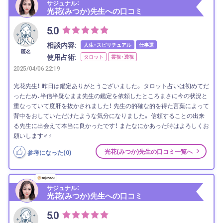
サジュナル：
光花(みつか)先生への口コミ
5.0
相談内容:
人生・スピリチュアル
仕事運
匿名
使用占術:
タロット
霊視・透視
2025/04/06 22:19
光花先生！ 昨日は鑑定ありがとうございました。 タロット占いは初めてだ
ったため、半信半疑なまま先生の鑑定を依頼したところまさに今の状況と
重なっていて度肝を抜かされました！ 先生の的確な的を得た言葉によって
背中をおしていただけたような気分になりました。 信頼することの出来
る先生に出会えて本当に良かったです！ またなにかあった時はよろしくお
願いします‍♂️‍♂️
光花(みつか)先生の口コミ一覧へ
参考になった(
0
)
サジュナル：
光花(みつか)先生への口コミ
5.0