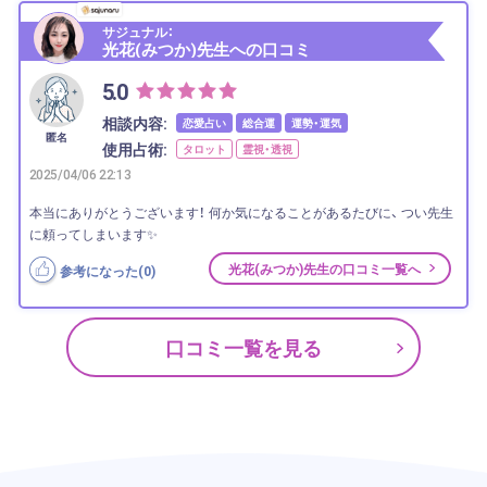
サジュナル：
光花(みつか)先生への口コミ
5.0
相談内容:
恋愛占い
総合運
運勢・運気
匿名
使用占術:
タロット
霊視・透視
2025/04/06 22:13
本当にありがとうございます！ 何か気になることがあるたびに、 つい先生
に頼ってしまいます✨
光花(みつか)先生の口コミ一覧へ
参考になった(
0
)
口コミ一覧を見る