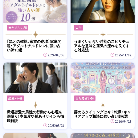
当たる占い師
人生
【親との確執、家族の崩壊】家庭問
うまくいかない時期のスピリチュ
題・アダルトチルドレンに強い占
アルな意味と運気の流れを良くす
い師10選
る対処法
2026/05/06
2025/11/02
恋愛・不倫
当たる占い師
職場恋愛の男性の行動から心理を
辞めるタイミングは今？転職・キャ
深掘り！本気度や脈ありサインも徹
リアアップ相談に強い占い師6選
底解説
2026/04/21
2025/05/28