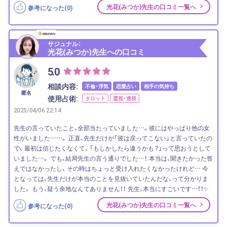
光花(みつか)先生の口コミ一覧へ
参考になった(
0
)
サジュナル：
光花(みつか)先生への口コミ
5.0
相談内容:
不倫・浮気
恋愛占い
相手の気持ち
匿名
使用占術:
タロット
霊視・透視
2025/04/06 22:14
先生の言っていたこと、全部当たっていました…。彼にはやっぱり他の女
性がいました……。 正直、先生だけが「彼は戻ってこない」と言っていたの
で、 最初は信じたくなくて、 「もしかしたら違うかも？」って思おうとして
いました…。 でも、結局先生の言う通りでした…！ 本当は、聞きたかった答
えではなかったし、 その時はちょっと受け入れたくなかったけれど… 今
となっては、先生だけが本当のことを見抜いていたんだな、って分かりま
した。 もう、疑う余地なんてありません！！ 先生、本当にすごいです…！！✨
光花(みつか)先生の口コミ一覧へ
参考になった(
0
)