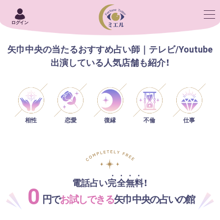
ログイン
矢巾中央の当たるおすすめ占い師｜テレビ/Youtube
出演している人気店舗も紹介！
相性
恋愛
仕事
復縁
不倫
電話占い完全無料！
0
円で
お試しできる
矢巾中央の占いの館