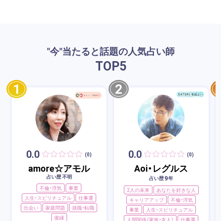
"今"当たると話題の人気占い師
TOP
5
1
2
0.0
0.0
(0)
(0)
amore☆アモル
Aoi・レグルス
占い歴 不明
9
占い歴
年
不倫・浮気
事業
2人の未来
あなたを好きな人
人生・スピリチュアル
仕事運
キャリアアップ
不倫・浮気
出会い
家庭問題
就職・転職
事業
人生・スピリチュアル
復縁
人間関係（家族・友人）
仕事運