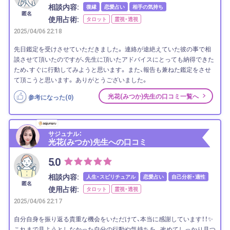
相談内容:
復縁
恋愛占い
相手の気持ち
匿名
使用占術:
タロット
霊視・透視
2025/04/06 22:18
先日鑑定を受けさせていただきました。 連絡が途絶えていた彼の事で相
談させて頂いたのですが、先生に頂いたアドバイスにとっても納得できた
ため、すぐに行動してみようと思います。 また、報告も兼ねた鑑定をさせ
て頂こうと思います。 ありがとうございました。
光花(みつか)先生の口コミ一覧へ
参考になった(
0
)
サジュナル：
光花(みつか)先生への口コミ
5.0
相談内容:
人生・スピリチュアル
恋愛占い
自己分析・適性
匿名
使用占術:
タロット
霊視・透視
2025/04/06 22:17
自分自身を振り返る貴重な機会をいただけて、本当に感謝しています！！✨
これまで見ようとしなかった自分の行動や気持ちを、 改めてしっかり見つ