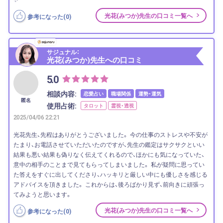
光花(みつか)先生の口コミ一覧へ
参考になった(
0
)
サジュナル：
光花(みつか)先生への口コミ
5.0
相談内容:
恋愛占い
職場関係
運勢・運気
匿名
使用占術:
タロット
霊視・透視
2025/04/06 22:21
光花先生、先程はありがとうございました。 今の仕事のストレスや不安が
たまり、お電話させていただいたのですが、先生の鑑定はサクサクといい
結果も悪い結果も偽りなく伝えてくれるので、ほかにも気になっていた、
意中の相手のことまで見てもらってしまいました。 私が疑問に思ってい
た答えをすぐに出してくださり、ハッキリと厳しい中にも優しさを感じる
アドバイスを頂きました。 これからは、後ろばかり見ず、前向きに頑張っ
てみようと思います。
光花(みつか)先生の口コミ一覧へ
参考になった(
0
)