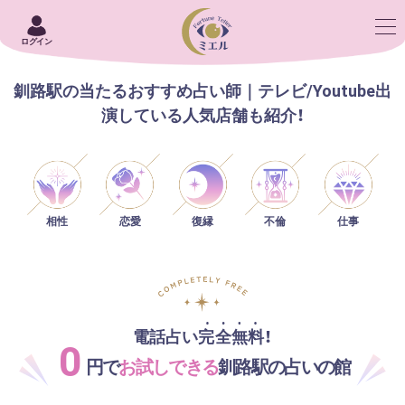
ログイン
釧路駅の当たるおすすめ占い師｜テレビ/Youtube出
演している人気店舗も紹介！
相性
恋愛
仕事
復縁
不倫
電話占い完全無料！
0
円で
お試しできる
釧路駅の占いの館