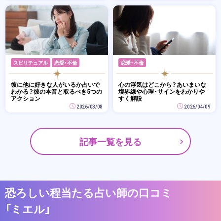
スピリチュアル
恋愛・不倫
恋愛・不倫
彼に他に好きな人がいるか占いで
心の浮気はどこから？あいまいな
わかる？彼の本音と取るべき5つの
境界線や心理・サインをわかりや
アクション
すく解説
2026/03/08
2026/04/09
記事一覧を見る
恐ろしい程当たる占い師の口コミ
「ミエル」