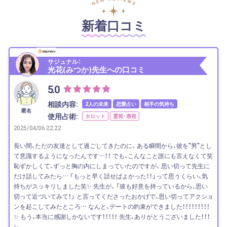
新着口コミ
サジュナル：
光花(みつか)先生への口コミ
5.0
相談内容:
2人の未来
恋愛占い
相手の気持ち
匿名
使用占術:
タロット
霊視・透視
2025/04/06 22:22
長い間、ただの友達として過ごしてきたのに、 ある瞬間から、彼を"男"とし
て意識するようになったんです…！！ でも、こんなこと誰にも言えなくて笑
恥ずかしくて、ずっと胸の内にしまっていたのですが、 思い切って先生に
だけ話してみたら… 「もっと早く話せばよかった！！」って思うくらい、気
持ちがスッキリしました笑✨ 先生が、 「彼も好意を持っているから、思い
切って近づいてみて！」 と言ってくださったおかげで、思い切ってアクショ
ンを起こしてみたところ… なんと、デートの約束ができました！！！！！！！！！
✨ もう、本当に感謝しかないです！！！！！ 先生、ありがとうございました！！！
✨