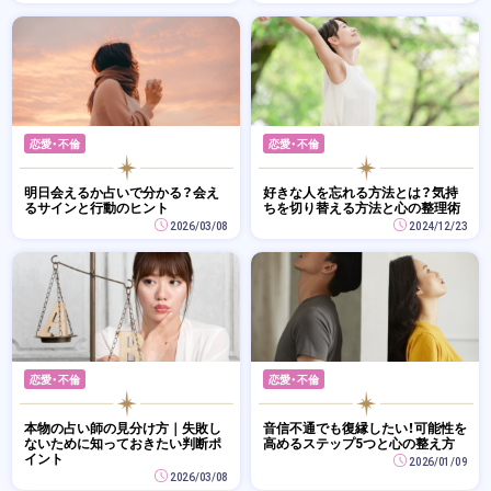
恋愛・不倫
恋愛・不倫
明日会えるか占いで分かる？会え
好きな人を忘れる方法とは？気持
るサインと行動のヒント
ちを切り替える方法と心の整理術
2026/03/08
2024/12/23
恋愛・不倫
恋愛・不倫
本物の占い師の見分け方｜失敗し
音信不通でも復縁したい！可能性を
ないために知っておきたい判断ポ
高めるステップ5つと心の整え方
イント
2026/01/09
2026/03/08