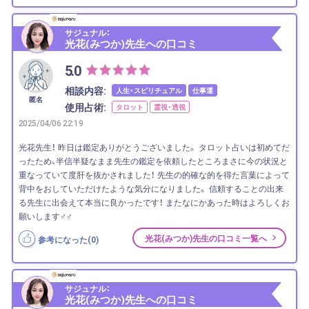
サジュナル：
光花(みつか)先生への口コミ
5.0
相談内容:
人生・スピリチュアル
仕事運
匿名
使用占術:
タロット
霊視・透視
2025/04/06 22:19
光花先生！ 昨日は鑑定ありがとうございました。 タロット占いは初めてだ
ったため、半信半疑なまま先生の鑑定を依頼したところまさに今の状況と
重なっていて度肝を抜かされました！ 先生の的確な的を得た言葉によって
背中をおしていただけたような気分になりました。 信頼することの出来
る先生に出会えて本当に良かったです！ またなにかあった時はよろしくお
願いします‍♂️‍♂️
光花(みつか)先生の口コミ一覧へ
参考になった(
0
)
サジュナル：
光花(みつか)先生への口コミ