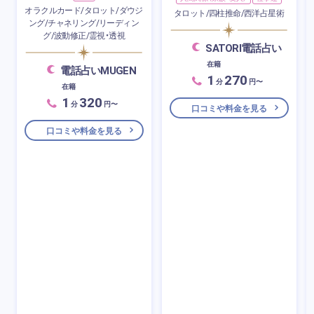
オラクルカード/タロット/ダウジ
タロット/四柱推命/西洋占星術
ング/チャネリング/リーディン
グ/波動修正/霊視・透視
SATORI電話占い
在籍
電話占いMUGEN
1
270
分
円〜
在籍
1
320
分
円〜
口コミや料金を見る
口コミや料金を見る