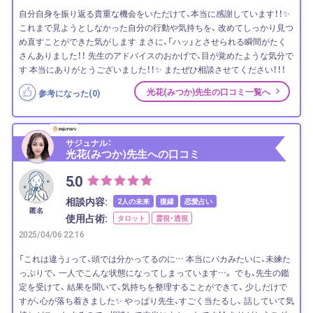
自分自身を振り返る貴重な機会をいただけて、本当に感謝しています！！✨
これまで見ようとしなかった自分の行動や気持ちを、 改めてしっかり見つ
め直すことができた気がします まさに、「ハッ」とさせられる瞬間がたく
さんありました！！ 先生のアドバイスのおかげで、目が覚めたような気分で
す 本当にありがとうございました！！✨ またぜひ相談させてください！！！
光花(みつか)先生の口コミ一覧へ
参考になった(
0
)
サジュナル：
光花(みつか)先生への口コミ
5.0
相談内容:
2人の未来
復縁
恋愛占い
匿名
使用占術:
タロット
霊視・透視
2025/04/06 22:16
「これは違う」って、頭では分かってるのに… 本当にバカみたいに、未練た
っぷりで、 一人でこんな状態になってしまっています…。 でも、先生の鑑
定を受けて、 結果を聞いて、気持ちを整理することができて、 少しだけで
すが、心が落ち着きました✨ やっぱり先生、すごく当たるし、 話していて気