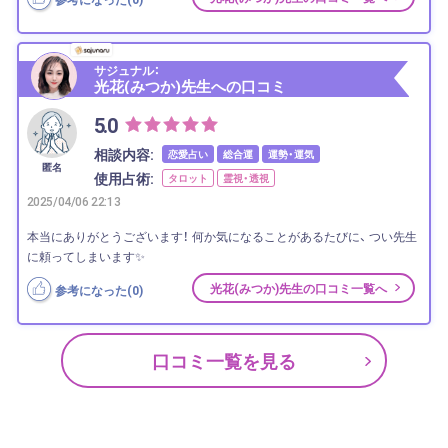
サジュナル：
光花(みつか)先生への口コミ
5.0
相談内容:
恋愛占い
総合運
運勢・運気
匿名
使用占術:
タロット
霊視・透視
2025/04/06 22:13
本当にありがとうございます！ 何か気になることがあるたびに、 つい先生
に頼ってしまいます✨
光花(みつか)先生の口コミ一覧へ
参考になった(
0
)
口コミ一覧を見る