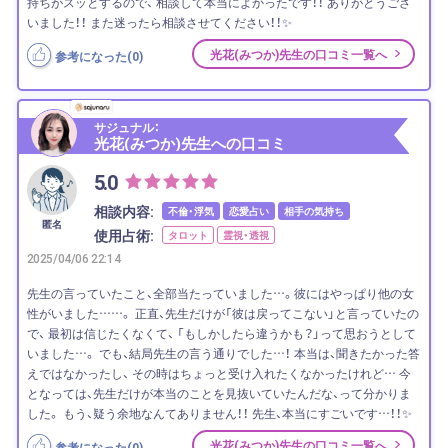
持ちがスッとするので、 相談して本当によかったです！！ ありがとうござ
いました！！ また迷ったら相談させてください！！✨
光花(みつか)先生の口コミ一覧へ
参考になった(
0
)
サジュナル：
光花(みつか)先生への口コミ
5.0
相談内容:
不倫・浮気
恋愛占い
相手の気持ち
匿名
使用占術:
タロット
霊視・透視
2025/04/06 22:14
先生の言っていたこと、全部当たっていました…。彼にはやっぱり他の女
性がいました……。 正直、先生だけが「彼は戻ってこない」と言っていたの
で、 最初は信じたくなくて、 「もしかしたら違うかも？」って思おうとして
いました…。 でも、結局先生の言う通りでした…！ 本当は、聞きたかった答
えではなかったし、 その時はちょっと受け入れたくなかったけれど… 今
となっては、先生だけが本当のことを見抜いていたんだな、って分かりま
した。 もう、疑う余地なんてありません！！ 先生、本当にすごいです…！！✨
光花(みつか)先生の口コミ一覧へ
参考になった(
0
)