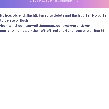
©2013-2026 Nitti Company, Inc.
Notice
: ob_end_flush(): Failed to delete and flush buffer. No buffer
to delete or flush in
/home/nitticompany/nitticompany.com/www/uranai/wp-
content/themes/ur-theme/inc/frontend-functions.php
on line
85