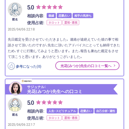
5.0
相談内容:
復縁
恋愛占い
相手の気持ち
匿名
使用占術:
タロット
霊視・透視
2025/04/06 22:18
先日鑑定を受けさせていただきました。 連絡が途絶えていた彼の事で相
談させて頂いたのですが、先生に頂いたアドバイスにとっても納得できた
ため、すぐに行動してみようと思います。 また、報告も兼ねた鑑定をさせ
て頂こうと思います。 ありがとうございました。
光花(みつか)先生の口コミ一覧へ
参考になった(
0
)
サジュナル：
光花(みつか)先生への口コミ
5.0
相談内容:
人生・スピリチュアル
恋愛占い
自己分析・適性
匿名
使用占術:
タロット
霊視・透視
2025/04/06 22:17