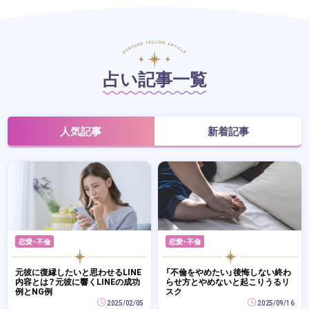
占い記事一覧
人気記事
新着記事
恋愛・不倫
恋愛・不倫
元彼に復縁したいと思わせるLINE
「不倫をやめたい」後悔しない終わ
内容とは？元彼に響くLINEの成功
らせ方とやめないと起こりうるリ
例とNG例
スク
2025/02/05
2025/09/16