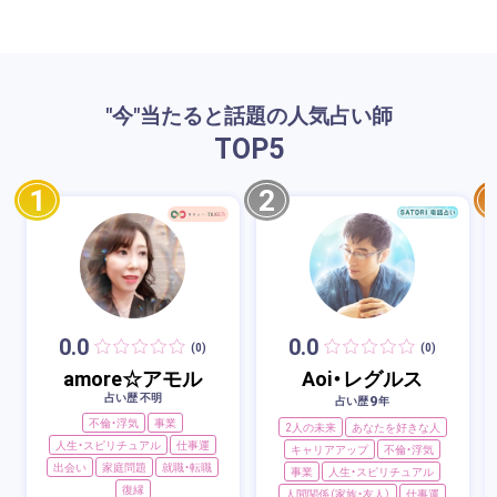
"今"当たると話題の人気占い師
TOP
5
1
2
0.0
0.0
(0)
(0)
amore☆アモル
Aoi・レグルス
占い歴 不明
9
占い歴
年
不倫・浮気
事業
2人の未来
あなたを好きな人
人生・スピリチュアル
仕事運
キャリアアップ
不倫・浮気
出会い
家庭問題
就職・転職
事業
人生・スピリチュアル
復縁
人間関係（家族・友人）
仕事運