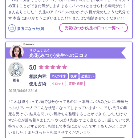
め直すことができた気がします まさに、「ハッ」とさせられる瞬間がたく
さんありました！！ 先生のアドバイスのおかげで、目が覚めたような気分で
す 本当にありがとうございました！！✨ またぜひ相談させてください！！！
光花(みつか)先生の口コミ一覧へ
参考になった(
0
)
サジュナル：
光花(みつか)先生への口コミ
5.0
相談内容:
2人の未来
復縁
恋愛占い
匿名
使用占術:
タロット
霊視・透視
2025/04/06 22:16
「これは違う」って、頭では分かってるのに… 本当にバカみたいに、未練た
っぷりで、 一人でこんな状態になってしまっています…。 でも、先生の鑑
定を受けて、 結果を聞いて、気持ちを整理することができて、 少しだけで
すが、心が落ち着きました✨ やっぱり先生、すごく当たるし、 話していて気
持ちがスッとするので、 相談して本当によかったです！！ ありがとうござ
いました！！ また迷ったら相談させてください！！✨