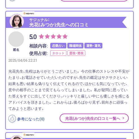
サジュナル：
光花(みつか)先生への口コミ
5.0
相談内容:
恋愛占い
職場関係
運勢・運気
匿名
使用占術:
タロット
霊視・透視
2025/04/06 22:21
光花先生、先程はありがとうございました。 今の仕事のストレスや不安が
たまり、お電話させていただいたのですが、先生の鑑定はサクサクといい
結果も悪い結果も偽りなく伝えてくれるので、ほかにも気になっていた、
意中の相手のことまで見てもらってしまいました。 私が疑問に思ってい
た答えをすぐに出してくださり、ハッキリと厳しい中にも優しさを感じる
アドバイスを頂きました。 これからは、後ろばかり見ず、前向きに頑張っ
てみようと思います。
光花(みつか)先生の口コミ一覧へ
参考になった(
0
)