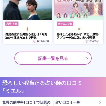
恋愛・不倫
当たる占い師
自然消滅する男性心理とは？対処
停滞した恋を動かす！片思い成就・
法から復縁方法まで解説
アプローチ法に強い占い師5選
2025/09/29
2026/04/21
記事一覧を見る
恐ろしい程当たる占い師の口コミ
「ミエル」
驚異の的中率！口コミで話題の
占い口コミ一覧