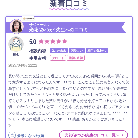
新着口コミ
サジュナル：
光花(みつか)先生への口コミ
5.0
相談内容:
2人の未来
恋愛占い
相手の気持ち
匿名
使用占術:
タロット
霊視・透視
2025/04/06 22:22
長い間、ただの友達として過ごしてきたのに、 ある瞬間から、彼を"男"とし
て意識するようになったんです…！！ でも、こんなこと誰にも言えなくて笑
恥ずかしくて、ずっと胸の内にしまっていたのですが、 思い切って先生に
だけ話してみたら… 「もっと早く話せばよかった！！」って思うくらい、気
持ちがスッキリしました笑✨ 先生が、 「彼も好意を持っているから、思い
切って近づいてみて！」 と言ってくださったおかげで、思い切ってアクショ
ンを起こしてみたところ… なんと、デートの約束ができました！！！！！！！！！
✨ もう、本当に感謝しかないです！！！！！ 先生、ありがとうございました！！！
✨
光花(みつか)先生の口コミ一覧へ
参考になった(
0
)