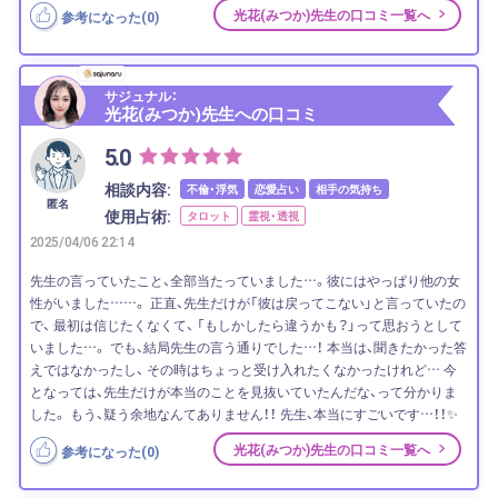
光花(みつか)先生の口コミ一覧へ
参考になった(
0
)
サジュナル：
光花(みつか)先生への口コミ
5.0
相談内容:
不倫・浮気
恋愛占い
相手の気持ち
匿名
使用占術:
タロット
霊視・透視
2025/04/06 22:14
先生の言っていたこと、全部当たっていました…。彼にはやっぱり他の女
性がいました……。 正直、先生だけが「彼は戻ってこない」と言っていたの
で、 最初は信じたくなくて、 「もしかしたら違うかも？」って思おうとして
いました…。 でも、結局先生の言う通りでした…！ 本当は、聞きたかった答
えではなかったし、 その時はちょっと受け入れたくなかったけれど… 今
となっては、先生だけが本当のことを見抜いていたんだな、って分かりま
した。 もう、疑う余地なんてありません！！ 先生、本当にすごいです…！！✨
光花(みつか)先生の口コミ一覧へ
参考になった(
0
)