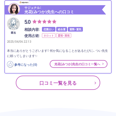
サジュナル：
光花(みつか)先生への口コミ
5.0
相談内容:
恋愛占い
総合運
運勢・運気
匿名
使用占術:
タロット
霊視・透視
2025/04/06 22:13
本当にありがとうございます！ 何か気になることがあるたびに、 つい先生
に頼ってしまいます✨
光花(みつか)先生の口コミ一覧へ
参考になった(
0
)
口コミ一覧を見る