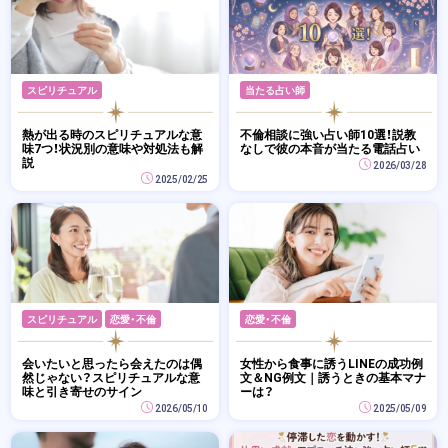
スピリチュアル
当たる占い師
熱が出る時のスピリチュアルな意
不倫相談に強い占い師10選！説教
味7つ！状況別の意味や対処法も解
なしで彼の本音が当たる電話占い
説
2026/03/28
2025/02/25
スピリチュアル
恋愛・不倫
恋愛・不倫
会いたいと思ったら会えたのは偶
女性から食事に誘うLINEの成功例
然じゃない？スピリチュアルな意
文＆NG例文｜誘うときの基本マナ
味と引き寄せのサイン
ーは？
2026/05/10
2025/05/09