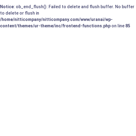
Notice
: ob_end_flush(): Failed to delete and flush buffer. No buffer
to delete or flush in
/home/nitticompany/nitticompany.com/www/uranai/wp-
content/themes/ur-theme/inc/frontend-functions.php
on line
85