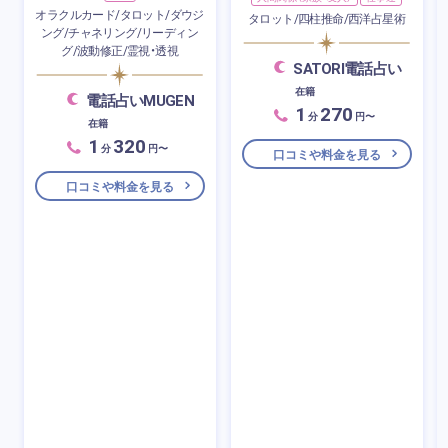
オラクルカード/タロット/ダウジ
タロット/四柱推命/西洋占星術
ング/チャネリング/リーディン
グ/波動修正/霊視・透視
SATORI電話占い
在籍
電話占いMUGEN
1
270
分
円〜
在籍
1
320
分
円〜
口コミや料金を見る
口コミや料金を見る