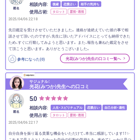
相談内容:
復縁
恋愛占い
相手の気持ち
匿名
使用占術:
タロット
霊視・透視
2025/04/06 22:18
先日鑑定を受けさせていただきました。 連絡が途絶えていた彼の事で相
談させて頂いたのですが、先生に頂いたアドバイスにとっても納得できた
ため、すぐに行動してみようと思います。 また、報告も兼ねた鑑定をさせ
て頂こうと思います。 ありがとうございました。
光花(みつか)先生の口コミ一覧へ
参考になった(
0
)
サジュナル：
光花(みつか)先生への口コミ
5.0
相談内容:
人生・スピリチュアル
恋愛占い
自己分析・適性
匿名
使用占術:
タロット
霊視・透視
2025/04/06 22:17
自分自身を振り返る貴重な機会をいただけて、本当に感謝しています！！✨
これまで見ようとしなかった自分の行動や気持ちを、 改めてしっかり見つ