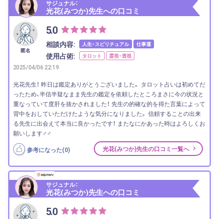
サジュナル：
光花(みつか)先生への口コミ
5.0
相談内容:
人生・スピリチュアル
仕事運
匿名
使用占術:
タロット
霊視・透視
2025/04/06 22:19
光花先生！ 昨日は鑑定ありがとうございました。 タロット占いは初めてだ
ったため、半信半疑なまま先生の鑑定を依頼したところまさに今の状況と
重なっていて度肝を抜かされました！ 先生の的確な的を得た言葉によって
背中をおしていただけたような気分になりました。 信頼することの出来
る先生に出会えて本当に良かったです！ またなにかあった時はよろしくお
願いします‍♂️‍♂️
光花(みつか)先生の口コミ一覧へ
参考になった(
0
)
サジュナル：
光花(みつか)先生への口コミ
5.0