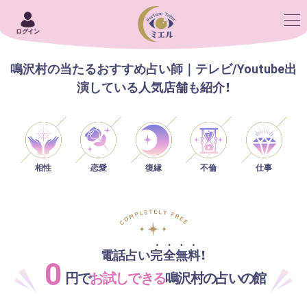
ログイン
鳴沢村の当たるおすすめ占い師｜テレビ/Youtube出
演している人気店舗も紹介！
相性
恋愛
仕事
復縁
不倫
電話占い完全無料！
0
円で
お試しできる
鳴沢村の占いの館