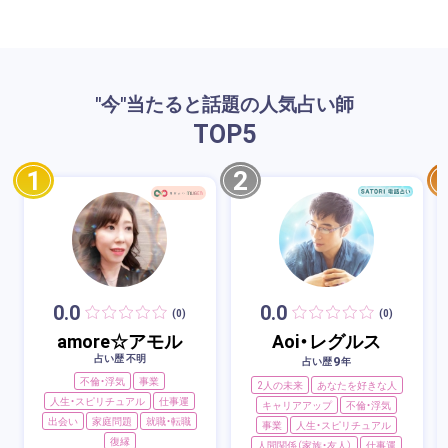
"今"当たると話題の人気占い師
TOP
5
1
2
0.0
0.0
(0)
(0)
amore☆アモル
Aoi・レグルス
占い歴 不明
9
占い歴
年
不倫・浮気
事業
2人の未来
あなたを好きな人
人生・スピリチュアル
仕事運
キャリアアップ
不倫・浮気
出会い
家庭問題
就職・転職
事業
人生・スピリチュアル
復縁
人間関係（家族・友人）
仕事運