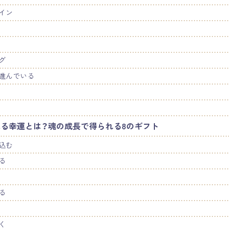
イン
グ
進んでいる
る幸運とは？魂の成長で得られる8のギフト
込む
る
る
く