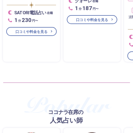
クォーレ
在籍
1
187
分
円〜
SATORI電話占い
在籍
波
1
230
口コミや料金を見る
分
円〜
口コミや料金を見る
ココナラ在席の
人気占い師