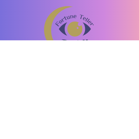
恐ろしい程当たる占い師の口コミ
「ミエル」
驚異の的中率！口コミで話題の占い師がここに。
運営者情報
お問い合わせ
個人情報保護方針
情報の外部送信
コンテンツ制作ポリシー
利用規約
占いライター募集
占い集客・掲載
©2013-2026 Nitti Company, Inc.