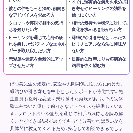
たい方
すぐに現実的な解決を求め、引
彼との仲をもっと深め、前向き
き寄せやヒーリングの効果を
なアドバイスを求める方
信じにくい方
タロットや霊視で相手の気持
相手の気持ちや状況に対して、
ちを知りたい方
変化を求める意欲がない方
ヒーリングを通じて心身の疲
縁結びや引き寄せといったス
れを癒し、ポジティブなエネル
ピリチュアルな方法に興味が
ギーを取り戻したい方
ない方
恋愛運や運気を全般的にアッ
長期的な改善よりも短期的な
プさせたい方
結果を強く望む方
ぼつ美先生の鑑定は、恋愛や人間関係に悩む方に向けた、
縁結びや引き寄せを中心としたサポートが特徴です。先
生自身も複雑な恋愛を乗り越えた経験があり、その実体
験に基づいた優しく前向きなアドバイスを提供していま
す。タロット占いや霊視を通じて相手の気持ちを読み解
くことができ、結果が悪くても、どう改善すれば良いかを
具体的に教えてくれるため、安心して相談できるでしょ