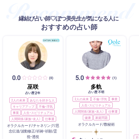
縁結び占い師♡ぼつ美先生が気になる人に
おすすめの占い師
0.0
5.0
(0)
(1)
巫咲
多軌
占い歴 不明
2
占い歴
年
2人の未来
不倫・浮気
事業
2人の未来
あなたを好きな人
人生・スピリチュアル
キャリアアップ
不倫・浮気
人間関係（家族・友人）
仕事運
事業
人生・スピリチュアル
健康
家庭問題
人間関係（家族・友人）
仕事運
オラクルカード/数秘術
オラクルカード/チャネリング/思
念伝達/波動修正/祈祷・祈願/霊
視・透視
不