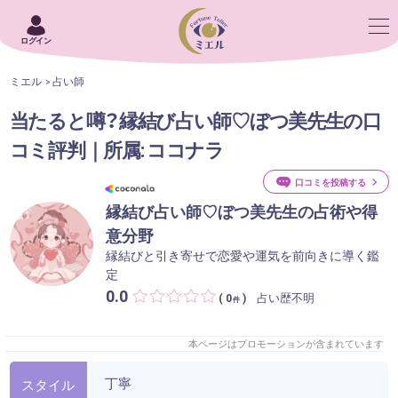
ログイン
ミエル
占い師
当たると噂？縁結び占い師♡ぼつ美先生の口
コミ評判｜所属: ココナラ
口コミを投稿する
縁結び占い師♡ぼつ美先生の占術や得
意分野
縁結びと引き寄せで恋愛や運気を前向きに導く鑑
定
0.0
占い歴不明
( 0
)
件
本ページはプロモーションが含まれています
丁寧
スタイル