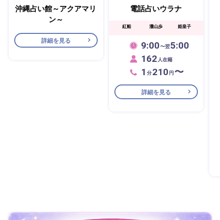
沖縄占い館～アクアマリ
電話占いウラナ
ン～
紅船
瀧山歩
姫皇子
詳細を見る
9:00
5:00
〜翌
162
人在籍
1
210
〜
分
円
詳細を見る