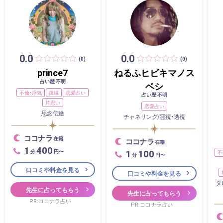
0.0
0.0
(0)
(0)
prince7
ねるふヒビキマノス
占い歴 不明
ベシ
不倫・浮気
復縁
恋愛占い
占い歴 不明
片思い
恋愛占い
思念伝達
チャネリング/霊視・透視
ココナラ
在籍
ココナラ
在籍
1
400
1
100
分
円〜
不
分
円〜
口コミや料金を見る
口コミや料金を見る
タ
先生に占ってもらう
先生に占ってもらう
PR:ココナラ占い
PR:ココナラ占い