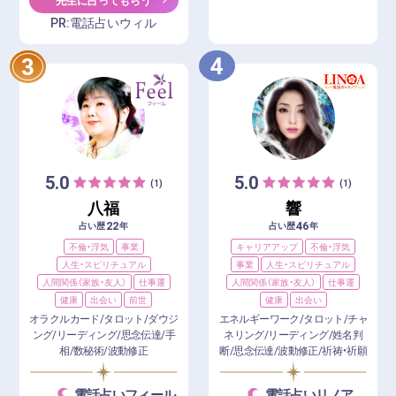
PR:電話占いウィル
4
3
5.0
5.0
(1)
(1)
八福
響
22
46
占い歴
年
占い歴
年
不倫・浮気
事業
キャリアアップ
不倫・浮気
人生・スピリチュアル
事業
人生・スピリチュアル
人間関係（家族・友人）
仕事運
人間関係（家族・友人）
仕事運
健康
出会い
前世
健康
出会い
オラクルカード/タロット/ダウジ
エネルギーワーク/タロット/チャ
ング/リーディング/思念伝達/手
ネリング/リーディング/姓名判
相/数秘術/波動修正
断/思念伝達/波動修正/祈祷・祈願
電話占いフィール
電話占いリノア