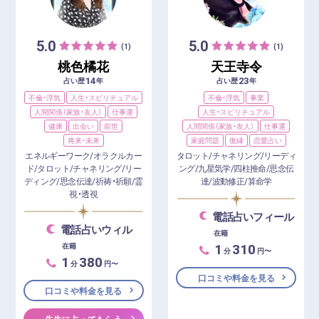
5.0
5.0
(1)
(1)
桃色橘花
天王寺令
14
23
占い歴
年
占い歴
年
不倫・浮気
人生・スピリチュアル
不倫・浮気
事業
人間関係（家族・友人）
仕事運
人生・スピリチュアル
健康
出会い
前世
人間関係（家族・友人）
仕事運
将来・未来
家庭問題
復縁
恋愛占い
エネルギーワーク/オラクルカー
タロット/チャネリング/リーディ
ド/タロット/チャネリング/リー
ング/九星気学/四柱推命/思念伝
ディング/思念伝達/祈祷・祈願/霊
達/波動修正/算命学
視・透視
電話占いフィール
電話占いウィル
在籍
1
310
在籍
分
円〜
1
380
分
円〜
口コミや料金を見る
口コミや料金を見る
先生に占ってもらう