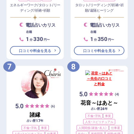
エネルギーワーク/タロット/リー
タロット/リーディング/祈祷・祈
ディング/祈祷・祈願
願/遠隔ヒーリング
電話占いカリス
電話占いカリス
在籍
在籍
1
330
1
350
分
円〜
分
円〜
口コミや料金を見る
口コミや料金を見る
7
8
5.0
(4)
花音～はあと～
5.0
(6)
24
占い歴
年
諸縁
不倫・浮気
事業
17
占い歴
年
人生・スピリチュアル
不倫・浮気
事業
人間関係（家族・友人）
仕事運
人生・スピリチュアル
仕事運
出会い
家庭問題
就職・転職