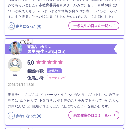
みてもらいました。 市教育委員会もスクールカウンセラーも精神的にき
ついと教えてもらい、いよいよどの進路が合うのか迷っているところで
す。 また選択に迷った時は見てもらいたいのでよろしくお願いします
一条先生の口コミ一覧へ
参考になった(
0
)
電話占いカリス：
泉里先生への口コミ
5.0
相談内容:
恋愛占い
AA
使用占術:
リーディング
2026/01/16 12:01
泉里先生こんばんは メッセージどうもありがとうございました。 数字を
見ては、落ち込んで、下を向き、、 少し先のことをみてもらって、あ、こんな
方向なんだ！と、目線がちょっとだけ上になったような気がします。
泉里先生の口コミ一覧へ
参考になった(
0
)