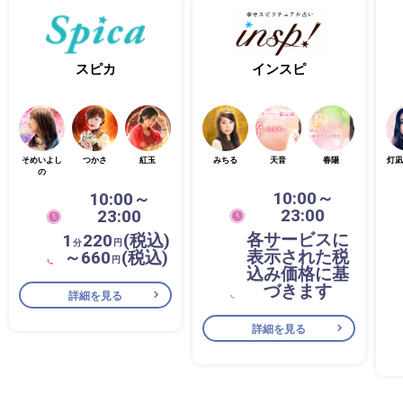
スピカ
インスピ
そめいよし
つかさ
紅玉
みちる
天音
春陽
灯凪
の
10:00～
10:00～
23:00
23:00
各サービスに
1
220
(税込)
分
円
表示された税
～660
(税込)
円
込み価格に基
づきます
詳細を見る
詳細を見る