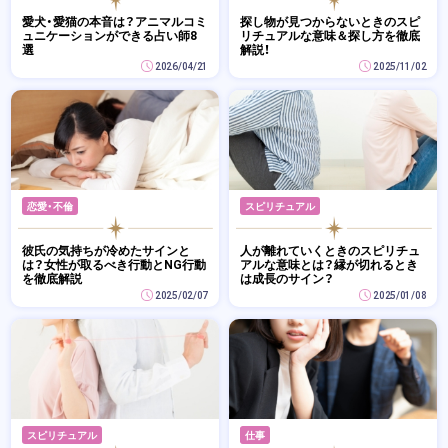
愛犬・愛猫の本音は？アニマルコミ
探し物が見つからないときのスピ
ュニケーションができる占い師8
リチュアルな意味＆探し方を徹底
選
解説！
2026/04/21
2025/11/02
恋愛・不倫
スピリチュアル
彼氏の気持ちが冷めたサインと
人が離れていくときのスピリチュ
は？女性が取るべき行動とNG行動
アルな意味とは？縁が切れるとき
を徹底解説
は成長のサイン？
2025/02/07
2025/01/08
スピリチュアル
仕事