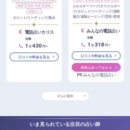
健康
将来・未来
復縁
エネルギーワーク/オラクルカー
ド/タロット/リーディング/波動
恋愛占い
修正/遠隔ヒーリング/霊視・透視
タロット/リーディング/風水
みんなの電話占い
電話占いカリス
在籍
在籍
1
318
1
430
分
円〜
分
円〜
口コミや料金を見る
口コミや料金を見る
先生に占ってもらう
PR:みんなの電話占い
さらに表示
いま見られている注目の占い師