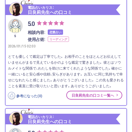
電話占いカリス：
日良莉先生への口コミ
5.0
相談内容:
恋愛占い
S
使用占術:
リーディング
2026/01/15 02:03
とても優しくて鑑定は丁寧でした。 お相手のことをほとんどお伝えして
いませんがまるで見えているかのような鑑定で驚きました。 彼とはソウ
ルメイトな関係で、わたしを助けに来てくれたような関係でした。確かに
一緒にいると安心感や信頼、安らぎがあります。 お互いに同じ気持ちで幸
せになれたらと感じました。ありがとうございました。 この先も愛される
ことを素直に受け取りたいと思います。ありがとうございました。
日良莉先生の口コミ一覧へ
参考になった(
0
)
電話占いカリス：
日良莉先生への口コミ