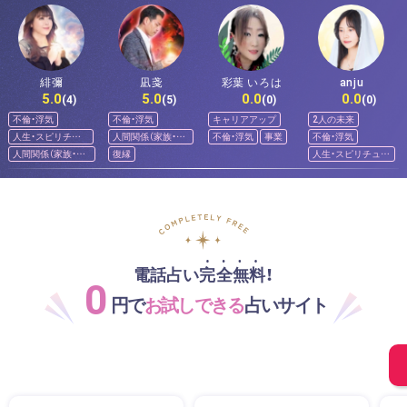
緋彌
凪戔
彩葉 いろは
anju
5.0
5.0
0.0
0.0
(4)
(5)
(0)
(0)
不倫・浮気
不倫・浮気
キャリアアップ
2人の未来
人生・スピリチュ
人間関係（家族・友
不倫・浮気
事業
不倫・浮気
アル
人）
人間関係（家族・友
復縁
人生・スピリチュア
人）
ル
電話占い完全無料！
0
円で
お試しできる
占いサイト