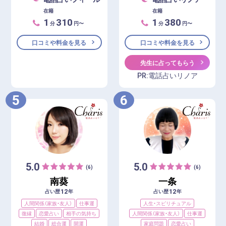
在籍
在籍
1
310
1
380
分
円〜
分
円〜
口コミや料金を見る
口コミや料金を見る
先生に占ってもらう
PR:電話占いリノア
5
6
5.0
5.0
(6)
(6)
南葵
一条
12
12
占い歴
年
占い歴
年
人間関係（家族・友人）
仕事運
人生・スピリチュアル
復縁
恋愛占い
相手の気持ち
人間関係（家族・友人）
仕事運
結婚
総合運
開運
家庭問題
恋愛占い