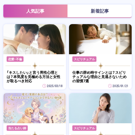
人気記事
新着記事
恋愛・不倫
スピリチュアル
「キスしたい」と言う男性心理と
仕事の辞め時サインとは？スピリ
は？本気度を見極める方法と女性
チュアルな理由と見逃さないため
が取るべき対応
の習慣7選
2025/03/18
2025/01/21
当たる占い師
スピリチュアル