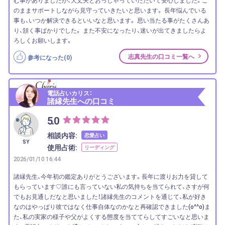
のままサポートしながら見守っていきたいと思います。 長年悩んでいる
事も、いつか解決できるといいなと思います。 思い当たる事がたくさんあ
り、頷く事ばかりでした。 また不安になったり、迷いが出てきましたらよ
ろしくお願いします。
志真先生の口コミ一覧へ
参考になった(
0
)
電話占いカリス：
諸縁先生への口コミ
5.0
相談内容:
恋愛占い
SY
使用占術:
リーディング
2026/01/10 16:44
諸縁先生、今年初の鑑定ありがとうございます。長年に渡りお力を貸して
もらっています♡誰にも言っていない私の気持ちを当てられて、さすが何
でもお見通しだなと思いました！諸縁先生のコメントを通じて、私が好き
なのはやっぱり彼ではなく仕事自体なのかなと再確認できました(o^^o)ま
た、私の実家の様子や父がよくする態度を当ててらしてすごいなと思いま