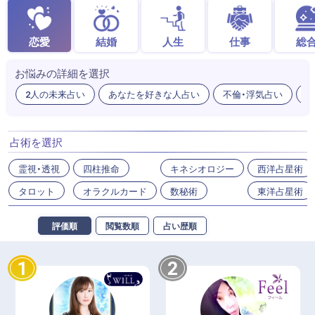
恋愛
結婚
人生
仕事
総
お悩みの詳細を選択
2人の未来占い
あなたを好きな人占い
不倫・浮気占い
出
占術を選択
霊視・透視
四柱推命
キネシオロジー
西洋占星術
タロット
オラクルカード
数秘術
東洋占星術
評価順
閲覧数順
占い歴順
1
2