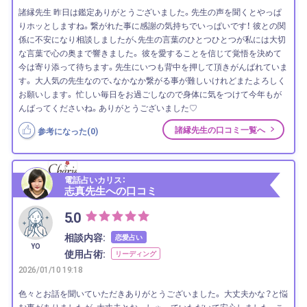
諸縁先生 昨日は鑑定ありがとうございました。先生の声を聞くとやっぱ
りホッとしますね。繋がれた事に感謝の気持ちでいっぱいです！ 彼との関
係に不安になり相談しましたが、先生の言葉のひとつひとつが私には大切
な言葉で心の奥まで響きました。 彼を愛することを信じて覚悟を決めて
今は寄り添って待ちます。先生にいつも背中を押して頂きがんばれていま
す。 大人気の先生なので、なかなか繋がる事が難しいけれどまたよろしく
お願いします。 忙しい毎日をお過ごしなので身体に気をつけて今年もが
んばってくださいね。ありがとうございました♡
諸縁先生の口コミ一覧へ
参考になった(
0
)
電話占いカリス：
志真先生への口コミ
5.0
相談内容:
恋愛占い
YO
使用占術:
リーディング
2026/01/10 19:18
色々とお話を聞いていただきありがとうございました。 大丈夫かな？と悩
む事がありましたが、大丈夫とおっしゃっていただいて安心しました。こ