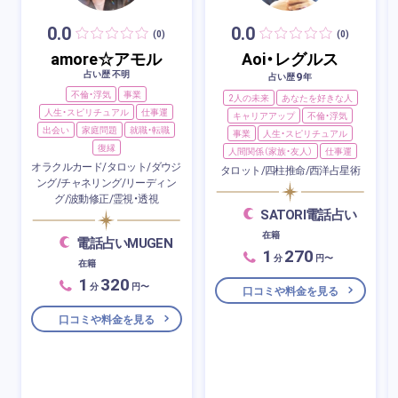
0.0
0.0
(0)
(0)
amore☆アモル
Aoi・レグルス
占い歴 不明
9
占い歴
年
不倫・浮気
事業
2人の未来
あなたを好きな人
人生・スピリチュアル
仕事運
キャリアアップ
不倫・浮気
出会い
家庭問題
就職・転職
事業
人生・スピリチュアル
復縁
人間関係（家族・友人）
仕事運
オラクルカード/タロット/ダウジ
タロット/四柱推命/西洋占星術
ング/チャネリング/リーディン
グ/波動修正/霊視・透視
SATORI電話占い
在籍
電話占いMUGEN
1
270
分
円〜
在籍
1
320
分
円〜
口コミや料金を見る
口コミや料金を見る