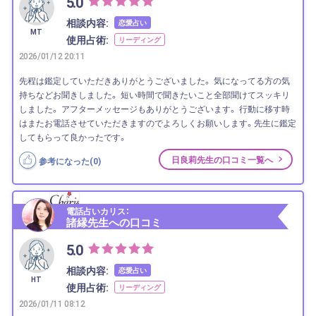
5.0
相談内容:
恋愛占い
MT
使用占術:
リーディング
2026/01/12 20:11
先程は鑑定していただきありがとうございました。 気になってる方の気
持ちなどお聞きしました。 短い時間で聞きたいこと全部聞けてスッキリ
しました。 アフターメッセージもありがとうございます。 行動に移す時
はまたお電話させていただきますのでよろしくお願いします。先生に鑑定
してもらって良かったです。
日良莉先生の口コミ一覧へ
参考になった(
0
)
電話占いカリス：
諸縁先生への口コミ
5.0
相談内容:
恋愛占い
HT
使用占術:
リーディング
2026/01/11 08:12