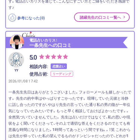
す。電話占いカリスを通じて、こんなにすごい方とご縁をいただき感謝で
す♪
諸縁先生の口コミ一覧へ
参考になった(
0
)
電話占いカリス：
一条先生への口コミ
5.0
相談内容:
恋愛占い
YY
使用占術:
リーディング
2026/01/08 17:42
一条先生先日はありがとうございました。フォローメールも嬉しかったで
す。 先生の的中率はやっぱりすごかったです。 喧嘩していた元彼と冷静
に話し合ったのですが、やはり先生の言っていた通り私の男の陰が一年位
気になっていたみたいです。もっと早く相談しておけばよかったです。。
全然気づいていませんでした。 先生は占いだけではなくて、私の思いや現
状をよく聞いてくださって、その上で適切な答えをくださるのでとても有
意義な時間になりました。1時間ってあっという間ですね。。！笑 これから
は先生が仰っていた私の望んでるものがドンピシャだったので、どれが1