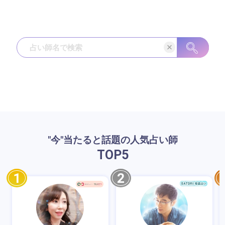
"今"当たると話題の人気占い師
TOP
5
1
2