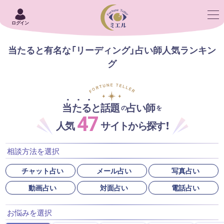
ログイン
当たると有名な「リーディング」占い師人気ランキン
グ
当たると話題
占い師
の
を
47
人気
サイトから探す！
相談方法を選択
チャット占い
メール占い
写真占い
動画占い
対面占い
電話占い
お悩みを選択