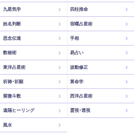
九星気学
四柱推命
姓名判断
宿曜占星術
思念伝達
手相
数秘術
易占い
東洋占星術
波動修正
祈祷・祈願
算命学
紫微斗数
西洋占星術
遠隔ヒーリング
霊視・透視
風水